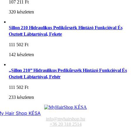
107 211
Ft
320 készleten
Sillon 210 Hidraulikus Pedikűrszék Hintázó Funkcióval És
Osztott Lábtartóval, Fekete
111 502
Ft
142 készleten
„Sillon 210” Hidraulikus Pedikűrszék Hintázó Funkcióval És
Osztott Lábtartóval, Fehér
111 502
Ft
233 készleten
y Hair Shop KÉSA
info@myhairshop.hu
+36 20 318 2514