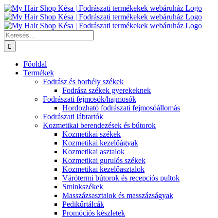
Kihagyás
Keresés...
Főoldal
Termékek
Fodrász és borbély székek
Fodrász székek gyerekeknek
Fodrászati fejmosók/hajmosók
Hordozható fodrászati fejmosóállomás
Fodrászati lábtartók
Kozmetikai berendezések és bútorok
Kozmetikai székek
Kozmetikai kezelőágyak
Kozmetikai asztalok
Kozmetikai gurulós székek
Kozmetikai kezelőasztalok
Várótermi bútorok és recepciós pultok
Sminkszékek
Masszázsasztalok és masszázságyak
Pedikűrtálcák
Promóciós készletek