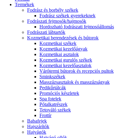
Termékek
Fodrász és borbély székek
Fodrász székek gyerekeknek
Fodrászati fejmosók/hajmosók
Hordozható fodrászati fejmosóállomás
Fodrászati lábtartók
Kozmetikai berendezések és bútorok
Kozmetikai székek
Kozmetikai kezelőágyak
Kozmetikai asztalok
Kozmetikai gurulós székek
Kozmetikai kezelőasztalok
Várótermi bútorok és recepciós pultok
Sminkszékek
Masszázsasztalok és masszázságyak
Pedikűrtálcák
Promóciós készletek
Spa fotelek
Pótalkatrészek
Tetováló székek
Frottír
Babafejek
Hajszárítók
Hajvágók
Hajvágó ollók