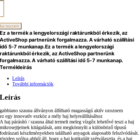
ano
zszauna
ba teszem
l
Ez a termék a lengyelországi raktárunkból érkezik, az
iség
ActiveShop partnerünk forgalmazza. A várható szállítási
idő 5-7 munkanap.
Ez a termék a lengyelországi
raktárunkból érkezik, az ActiveShop partnerünk
forgalmazza. A várható szállítási idő 5-7 munkanap.
Termékleírás
Leírás
További információk
Leírás
gabbiano szauna állványon állítható magasságú aktív ozoznem
ez egy innovatív eszköz a mély haj helyreállításához
A haj párásító / szauna által termelt meleg vízgőz lehetővé teszi a haj
mikrosejtjeinek kitágulását, ami megkönnyíti a különböző típusú
fodrászati készítményekben található anyagok alaposabb felszívódását.
röviden szólva abból áll, hogy a haj kutikuláit szétválasztja, és a haj