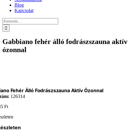
Blog
Kapcsolat
Keresés...
Gabbiano fehér álló fodrászszauna aktív
ózonnal
ano Fehér Álló Fodrászszauna Aktív Ózonnal
zám:
126314
85
Ft
szleten
készleten