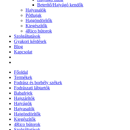
Beterítő/Hajvágó kendők
Hajvasalók
Póthajak
Hajgöndörítők
Kiegészítők
4Rico bútorok
Szolgáltatások
Gyakori kérdések
Blog
Kapcsolat
Főoldal
Termékek
Fodrász és borbély székek
Fodrászati lábtartók
Babafejek
Hajszárítók
Hajvágók
Hajvasalók
Hajgöndörítők
Kiegészítők
4Rico bútorok
Szolgáltatások