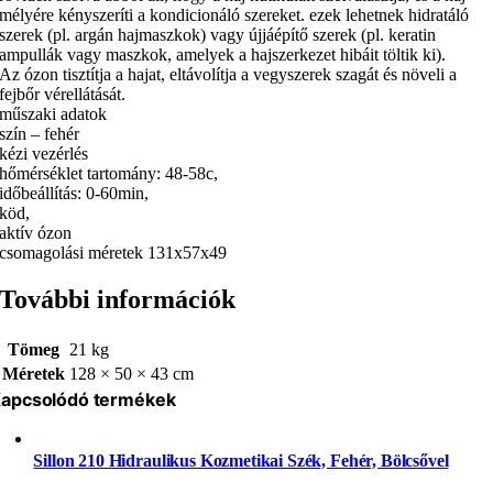
mélyére kényszeríti a kondicionáló szereket. ezek lehetnek hidratáló
szerek (pl. argán hajmaszkok) vagy újjáépítő szerek (pl. keratin
ampullák vagy maszkok, amelyek a hajszerkezet hibáit töltik ki).
Az ózon tisztítja a hajat, eltávolítja a vegyszerek szagát és növeli a
fejbőr vérellátását.
műszaki adatok
szín – fehér
kézi vezérlés
hőmérséklet tartomány: 48-58c,
időbeállítás: 0-60min,
köd,
aktív ózon
csomagolási méretek 131x57x49
További információk
Tömeg
21 kg
Méretek
128 × 50 × 43 cm
apcsolódó termékek
Sillon 210 Hidraulikus Kozmetikai Szék, Fehér, Bölcsővel