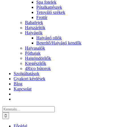
Spa fotelek
Pótalkatrészek
Tetováló székek
Frottír
Babafejek
Hajszárítók
Hajvágók
Hajvágó ollók
Beterítő/Hajvágó kendők
Hajvasalók
Póthajak
Hajgöndörítők
Kiegészítők
4Rico bútorok
Szolgáltatások
Gyakori kérdések
Blog
Kapcsolat
Keresés...
Főoldal