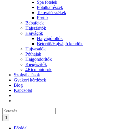
Spa fotelek
Pótalkatrészek
Tetováló székek
Frottír
Babafejek
Hajszárítók
Hajvágók
Hajvágó ollók
Beterítő/Hajvágó kendők
Hajvasalók
Póthajak
Hajgöndörítők
Kiegészítők
4Rico bútorok
Szolgáltatások
Gyakori kérdések
Blog
Kapcsolat
Keresés...
Főoldal