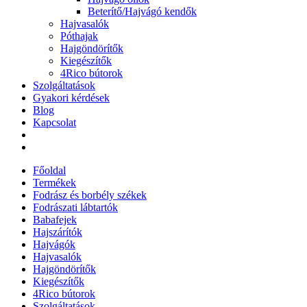
Beterítő/Hajvágó kendők
Hajvasalók
Póthajak
Hajgöndörítők
Kiegészítők
4Rico bútorok
Szolgáltatások
Gyakori kérdések
Blog
Kapcsolat
Főoldal
Termékek
Fodrász és borbély székek
Fodrászati lábtartók
Babafejek
Hajszárítók
Hajvágók
Hajvasalók
Hajgöndörítők
Kiegészítők
4Rico bútorok
Szolgáltatások