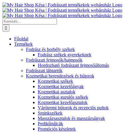
Kihagyás
Keresés...
Főoldal
Termékek
Fodrász és borbély székek
Fodrász székek gyerekeknek
Fodrászati fejmosók/hajmosók
Hordozható fodrászati fejmosóállomás
Fodrászati lábtartók
Kozmetikai berendezések és bútorok
Kozmetikai székek
Kozmetikai kezelőágyak
Kozmetikai asztalok
Kozmetikai gurulós székek
Kozmetikai kezelőasztalok
Várótermi bútorok és recepciós pultok
Sminkszékek
Masszázsasztalok és masszázságyak
Pedikűrtálcák
Promóciós készletek