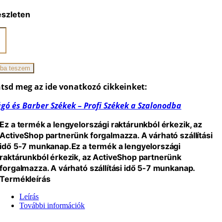
észleten
ano
o
yszék
n
ba teszem
iség
tsd meg az ide vonatkozó cikkeinket:
gó és Barber Székek – Profi Székek a Szalonodba
Ez a termék a lengyelországi raktárunkból érkezik, az
ActiveShop partnerünk forgalmazza. A várható szállítási
idő 5-7 munkanap.
Ez a termék a lengyelországi
raktárunkból érkezik, az ActiveShop partnerünk
forgalmazza. A várható szállítási idő 5-7 munkanap.
Termékleírás
Leírás
További információk