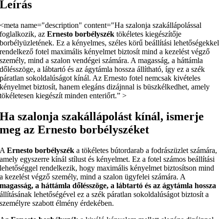
Leírás
<meta name="description" content="Ha szalonja szakállápolással
foglalkozik, az
Ernesto borbélyszék
tökéletes kiegészítője
borbélyüzletének. Ez a kényelmes, széles körű beállítási lehetőségekke
rendelkező fotel maximális kényelmet biztosít mind a kezelést végző
személy, mind a szalon vendégei számára. A magasság, a háttámla
dőlésszöge, a lábtartó és az ágytámla hossza állítható, így ez a szék
páratlan sokoldalúságot kínál. Az Ernesto fotel nemcsak kivételes
kényelmet biztosít, hanem elegáns dizájnnal is büszkélkedhet, amely
tökéletesen kiegészít minden enteriőrt.” >
Ha szalonja szakállápolást kínál, ismerje
meg az Ernesto borbélyszéket
A
Ernesto borbélyszék
a tökéletes bútordarab a fodrászüzlet számára,
amely egyszerre kínál stílust és kényelmet. Ez a fotel számos beállítási
lehetőséggel rendelkezik, hogy maximális kényelmet biztosítson mind
a kezelést végző személy, mind a szalon ügyfelei számára. A
magasság, a háttámla dőlésszöge, a lábtartó és az ágytámla hossza
állításának lehetőségével ez a szék páratlan sokoldalúságot biztosít a
személyre szabott élmény érdekében.