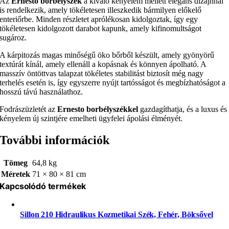
Az
Ernesto borbélyszék
a kiváló kényelem mellett elegáns dizájnnal
is rendelkezik, amely tökéletesen illeszkedik bármilyen előkelő
enteriőrbe. Minden részletet aprólékosan kidolgoztak, így egy
tökéletesen kidolgozott darabot kapunk, amely kifinomultságot
sugároz.
A kárpitozás magas minőségű öko bőrből készült, amely gyönyörű
textúrát kínál, amely ellenáll a kopásnak és könnyen ápolható. A
masszív öntöttvas talapzat tökéletes stabilitást biztosít még nagy
terhelés esetén is, így egyszerre nyújt tartósságot és megbízhatóságot a
hosszú távú használathoz.
Fodrászüzletét az
Ernesto borbélyszékkel
gazdagíthatja, és a luxus és
kényelem új szintjére emelheti ügyfelei ápolási élményét.
További információk
Tömeg
64,8 kg
Méretek
71 × 80 × 81 cm
Kapcsolódó termékek
Sillon 210 Hidraulikus Kozmetikai Szék, Fehér, Bölcsővel