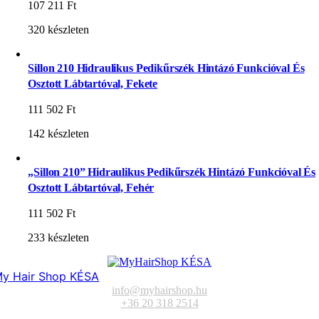
107 211
Ft
320 készleten
Sillon 210 Hidraulikus Pedikűrszék Hintázó Funkcióval És
Osztott Lábtartóval, Fekete
111 502
Ft
142 készleten
„Sillon 210” Hidraulikus Pedikűrszék Hintázó Funkcióval És
Osztott Lábtartóval, Fehér
111 502
Ft
233 készleten
y Hair Shop KÉSA
info@myhairshop.hu
+36 20 318 2514