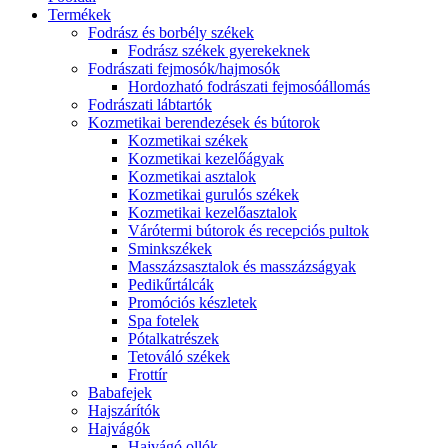
Termékek
Fodrász és borbély székek
Fodrász székek gyerekeknek
Fodrászati fejmosók/hajmosók
Hordozható fodrászati fejmosóállomás
Fodrászati lábtartók
Kozmetikai berendezések és bútorok
Kozmetikai székek
Kozmetikai kezelőágyak
Kozmetikai asztalok
Kozmetikai gurulós székek
Kozmetikai kezelőasztalok
Várótermi bútorok és recepciós pultok
Sminkszékek
Masszázsasztalok és masszázságyak
Pedikűrtálcák
Promóciós készletek
Spa fotelek
Pótalkatrészek
Tetováló székek
Frottír
Babafejek
Hajszárítók
Hajvágók
Hajvágó ollók