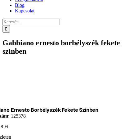
Blog
Kapcsolat
Keresés...
Gabbiano ernesto borbélyszék fekete
színben
ano Ernesto Borbélyszék Fekete Színben
zám:
125378
18
Ft
zleten