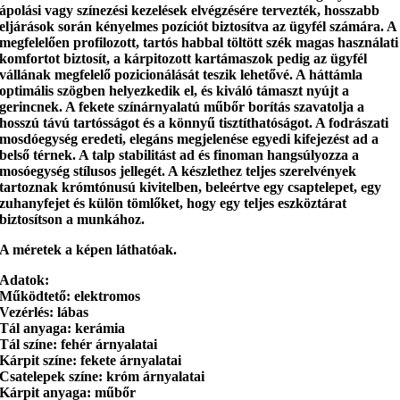
ápolási vagy színezési kezelések elvégzésére tervezték,
hosszabb
eljárások során
kényelmes pozíciót biztosítva az ügyfél számára
. A
megfelelően profilozott, tartós habbal töltött szék
magas használati
komfortot
biztosít, a kárpitozott kartámaszok pedig
az ügyfél
vállának megfelelő pozicionálását
teszik lehetővé. A háttámla
optimális szögben helyezkedik el, és kiváló támaszt nyújt a
gerincnek. A fekete színárnyalatú műbőr borítás
szavatolja a
hosszú távú tartósságot és a könnyű tisztíthatóságot
. A fodrászati
mosdóegység eredeti, elegáns megjelenése
egyedi kifejezést
ad a
belső térnek. A talp stabilitást ad és finoman hangsúlyozza a
mosóegység stílusos jellegét. A készlethez
teljes szerelvények
tartoznak krómtónusú kivitelben, beleértve egy csaptelepet, egy
zuhanyfejet és külön tömlőket, hogy
egy teljes eszköztárat
biztosítson a munkához
.
A méretek a képen láthatóak.
Adatok:
Működtető: elektromos
Vezérlés: lábas
Tál anyaga: kerámia
Tál színe: fehér árnyalatai
Kárpit színe: fekete árnyalatai
Csatelepek színe: króm árnyalatai
Kárpit anyaga: műbőr