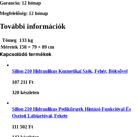
Garancia: 12 hónap
Megfelelőség: 12 hónap
További információk
Tömeg
133 kg
Méretek
158 × 79 × 89 cm
Kapcsolódó termékek
Sillon 210 Hidraulikus Kozmetikai Szék, Fehér, Bölcsővel
107 211
Ft
320 készleten
Sillon 210 Hidraulikus Pedikűrszék Hintázó Funkcióval És
Osztott Lábtartóval, Fekete
111 502
Ft