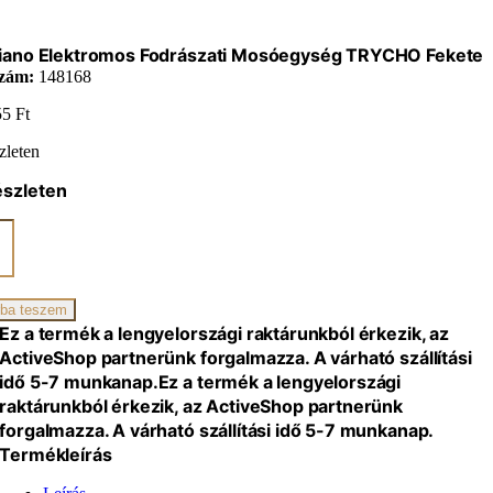
iano Elektromos Fodrászati Mosóegység TRYCHO Fekete
zám:
148168
55
Ft
zleten
észleten
ano
omos
ati
gység
CHO
ba teszem
Ez a termék a lengyelországi raktárunkból érkezik, az
iség
ActiveShop partnerünk forgalmazza. A várható szállítási
idő 5-7 munkanap.
Ez a termék a lengyelországi
raktárunkból érkezik, az ActiveShop partnerünk
forgalmazza. A várható szállítási idő 5-7 munkanap.
Termékleírás