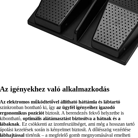
Az igényekhez való alkalmazkodás
Az elektromos működtetővel állítható háttámla és lábtartó
szinkronban bontható ki, így
az ügyfél igényeihez igazodó
ergonomikus pozíciót
biztosít. A berendezés fekvő helyzetbe is
kibontható,
optimális alátámasztást biztosítva a hátnak és a
lábaknak
. Ez csökkenti az izomfeszültséget, ami még a hosszan tartó
ápolási kezelések során is kényelmet biztosít. A dőlésszög vezérlése
lábhajtással
történik – a megfelelő gomb megnyomásával emelheti