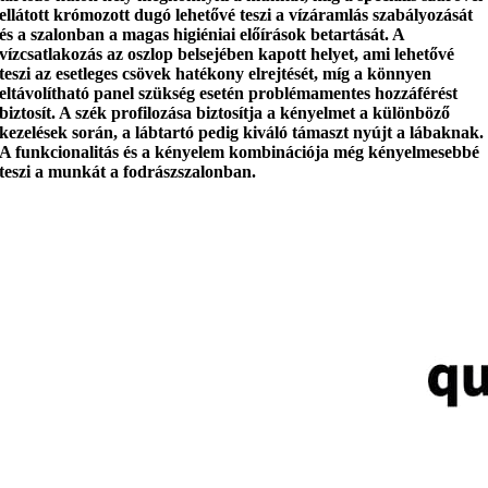
ellátott krómozott dugó
lehetővé teszi a vízáramlás szabályozását
és a szalonban a magas higiéniai előírások betartását.
A
vízcsatlakozás
az oszlop belsejében kapott helyet, ami lehetővé
teszi az esetleges csövek hatékony elrejtését, míg
a könnyen
eltávolítható panel
szükség esetén problémamentes hozzáférést
biztosít. A szék profilozása biztosítja a kényelmet a különböző
kezelések során, a lábtartó pedig
kiváló támaszt nyújt a lábaknak
.
A funkcionalitás és a kényelem kombinációja még kényelmesebbé
teszi a munkát a fodrászszalonban.