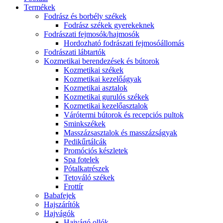
Termékek
Fodrász és borbély székek
Fodrász székek gyerekeknek
Fodrászati fejmosók/hajmosók
Hordozható fodrászati fejmosóállomás
Fodrászati lábtartók
Kozmetikai berendezések és bútorok
Kozmetikai székek
Kozmetikai kezelőágyak
Kozmetikai asztalok
Kozmetikai gurulós székek
Kozmetikai kezelőasztalok
Várótermi bútorok és recepciós pultok
Sminkszékek
Masszázsasztalok és masszázságyak
Pedikűrtálcák
Promóciós készletek
Spa fotelek
Pótalkatrészek
Tetováló székek
Frottír
Babafejek
Hajszárítók
Hajvágók
Hajvágó ollók