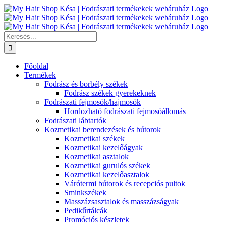
Kihagyás
Keresés...
Főoldal
Termékek
Fodrász és borbély székek
Fodrász székek gyerekeknek
Fodrászati fejmosók/hajmosók
Hordozható fodrászati fejmosóállomás
Fodrászati lábtartók
Kozmetikai berendezések és bútorok
Kozmetikai székek
Kozmetikai kezelőágyak
Kozmetikai asztalok
Kozmetikai gurulós székek
Kozmetikai kezelőasztalok
Várótermi bútorok és recepciós pultok
Sminkszékek
Masszázsasztalok és masszázságyak
Pedikűrtálcák
Promóciós készletek