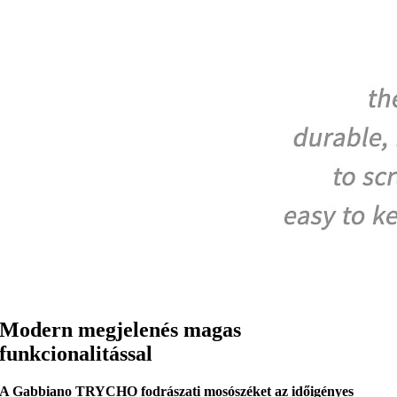
Modern megjelenés magas
funkcionalitással
A Gabbiano TRYCHO fodrászati mosószéket az időigényes