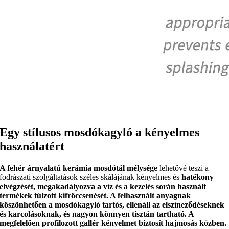
Egy stílusos mosdókagyló a kényelmes
használatért
A fehér árnyalatú kerámia mosdótál mélysége
lehetővé teszi a
fodrászati szolgáltatások széles skálájának kényelmes és
hatékony
elvégzését, megakadályozva a víz és a kezelés során használt
termékek túlzott kifröccsenését. A felhasznált anyagnak
köszönhetően a mosdókagyló
tartós, ellenáll az elszíneződéseknek
és karcolásoknak
, és nagyon könnyen tisztán tartható.
A
megfelelően profilozott gallér
kényelmet biztosít hajmosás közben.