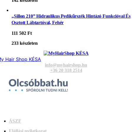
142 készleten
„Sillon 210” Hidraulikus Pedikűrszék Hintázó Funkcióval És
Osztott Lábtartóval, Fehér
111 502
Ft
233 készleten
y Hair Shop KÉSA
info@myhairshop.hu
+36 20 318 2514
ÁSZF
Elállási nyilatkozat