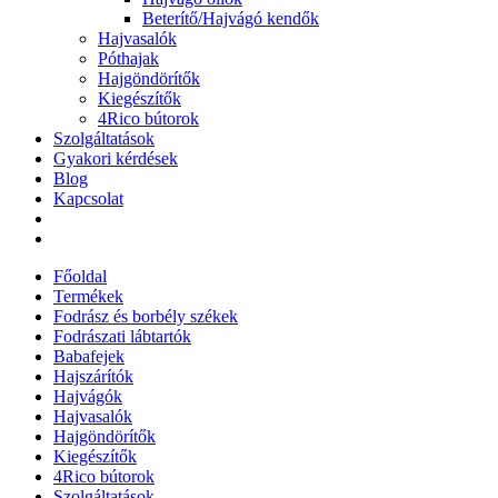
Beterítő/Hajvágó kendők
Hajvasalók
Póthajak
Hajgöndörítők
Kiegészítők
4Rico bútorok
Szolgáltatások
Gyakori kérdések
Blog
Kapcsolat
Főoldal
Termékek
Fodrász és borbély székek
Fodrászati lábtartók
Babafejek
Hajszárítók
Hajvágók
Hajvasalók
Hajgöndörítők
Kiegészítők
4Rico bútorok
Szolgáltatások