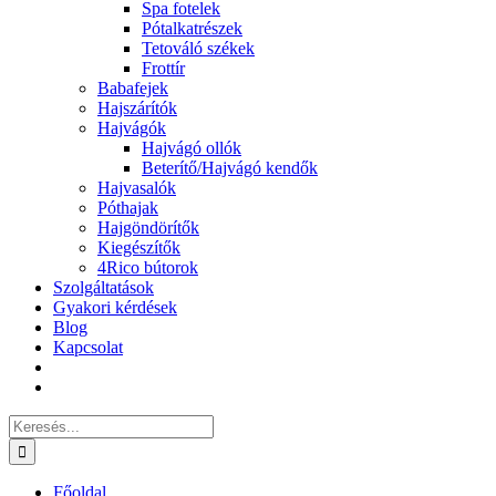
Spa fotelek
Pótalkatrészek
Tetováló székek
Frottír
Babafejek
Hajszárítók
Hajvágók
Hajvágó ollók
Beterítő/Hajvágó kendők
Hajvasalók
Póthajak
Hajgöndörítők
Kiegészítők
4Rico bútorok
Szolgáltatások
Gyakori kérdések
Blog
Kapcsolat
Keresés...
Főoldal