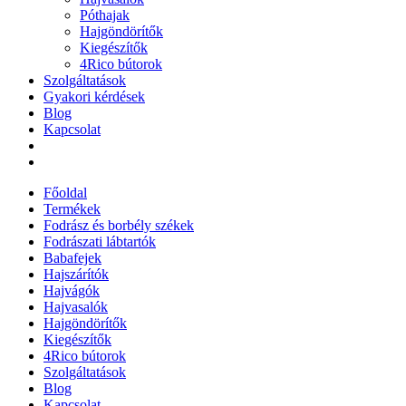
Póthajak
Hajgöndörítők
Kiegészítők
4Rico bútorok
Szolgáltatások
Gyakori kérdések
Blog
Kapcsolat
Főoldal
Termékek
Fodrász és borbély székek
Fodrászati lábtartók
Babafejek
Hajszárítók
Hajvágók
Hajvasalók
Hajgöndörítők
Kiegészítők
4Rico bútorok
Szolgáltatások
Blog
Kapcsolat