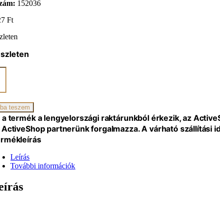
zám:
152036
27
Ft
zleten
észleten
ano
ental
zszék
iség
ba teszem
 a termék a lengyelországi raktárunkból érkezik, az Activ
 ActiveShop partnerünk forgalmazza. A várható szállítási 
rmékleírás
Leírás
További információk
eírás