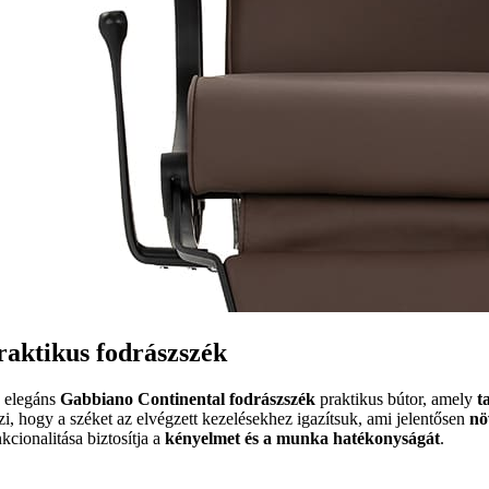
raktikus fodrászszék
 elegáns
Gabbiano Continental fodrászszék
praktikus bútor, amely
t
szi, hogy a széket az elvégzett kezelésekhez igazítsuk, ami jelentősen
nö
kcionalitása biztosítja a
kényelmet és a munka hatékonyságát
.