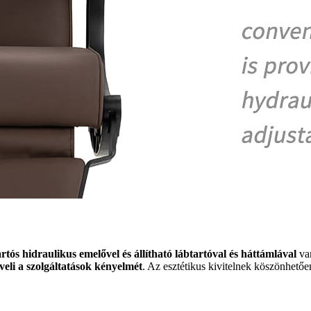
artós hidraulikus emelővel és állítható lábtartóval és háttámlával
van
veli a szolgáltatások kényelmét
. Az esztétikus kivitelnek köszönhetőe