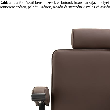
Gabbiano
a fodrászati berendezések és bútorok luxusmárkája, amelyet 
alonberendezések, például székek, mosók és infrazónák széles választéká