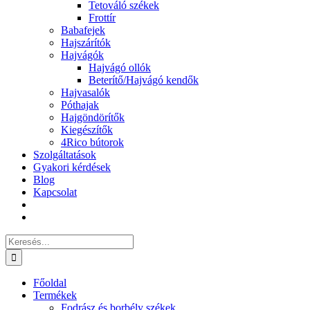
Tetováló székek
Frottír
Babafejek
Hajszárítók
Hajvágók
Hajvágó ollók
Beterítő/Hajvágó kendők
Hajvasalók
Póthajak
Hajgöndörítők
Kiegészítők
4Rico bútorok
Szolgáltatások
Gyakori kérdések
Blog
Kapcsolat
Keresés...
Főoldal
Termékek
Fodrász és borbély székek