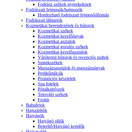
Fodrász székek gyerekeknek
Fodrászati fejmosók/hajmosók
Hordozható fodrászati fejmosóállomás
Fodrászati lábtartók
Kozmetikai berendezések és bútorok
Kozmetikai székek
Kozmetikai kezelőágyak
Kozmetikai asztalok
Kozmetikai gurulós székek
Kozmetikai kezelőasztalok
Várótermi bútorok és recepciós pultok
Sminkszékek
Masszázsasztalok és masszázságyak
Pedikűrtálcák
Promóciós készletek
Spa fotelek
Pótalkatrészek
Tetováló székek
Frottír
Babafejek
Hajszárítók
Hajvágók
Hajvágó ollók
Beterítő/Hajvágó kendők
Hajvasalók