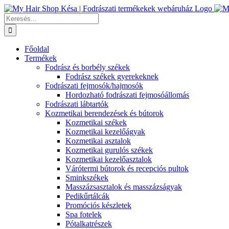
Kihagyás
Keresés...
Főoldal
Termékek
Fodrász és borbély székek
Fodrász székek gyerekeknek
Fodrászati fejmosók/hajmosók
Hordozható fodrászati fejmosóállomás
Fodrászati lábtartók
Kozmetikai berendezések és bútorok
Kozmetikai székek
Kozmetikai kezelőágyak
Kozmetikai asztalok
Kozmetikai gurulós székek
Kozmetikai kezelőasztalok
Várótermi bútorok és recepciós pultok
Sminkszékek
Masszázsasztalok és masszázságyak
Pedikűrtálcák
Promóciós készletek
Spa fotelek
Pótalkatrészek