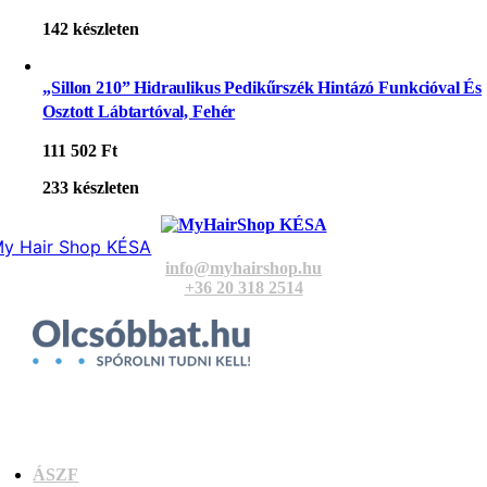
142 készleten
„Sillon 210” Hidraulikus Pedikűrszék Hintázó Funkcióval És
Osztott Lábtartóval, Fehér
111 502
Ft
233 készleten
y Hair Shop KÉSA
info@myhairshop.hu
+36 20 318 2514
ÁSZF