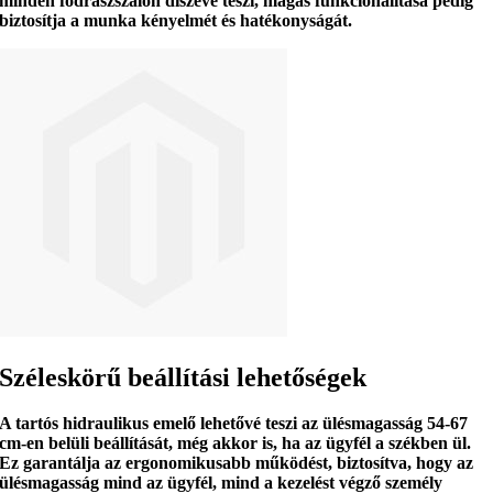
minden fodrászszalon díszévé teszi,
magas funkcionalitása
pedig
biztosítja a munka kényelmét és hatékonyságát.
Széleskörű beállítási lehetőségek
A tartós hidraulikus emelő
lehetővé teszi az ülésmagasság
54-67
cm-en belüli
beállítását
, még akkor is, ha az ügyfél a székben ül.
Ez garantálja az
ergonomikusabb működést
, biztosítva, hogy az
ülésmagasság mind az ügyfél, mind a kezelést végző személy