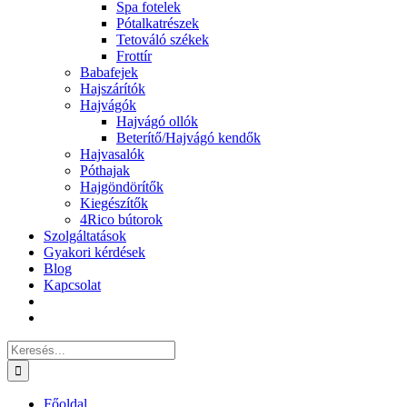
Spa fotelek
Pótalkatrészek
Tetováló székek
Frottír
Babafejek
Hajszárítók
Hajvágók
Hajvágó ollók
Beterítő/Hajvágó kendők
Hajvasalók
Póthajak
Hajgöndörítők
Kiegészítők
4Rico bútorok
Szolgáltatások
Gyakori kérdések
Blog
Kapcsolat
Keresés...
Főoldal