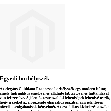
Egyedi borbélyszék
Az elegáns
Gabbiano Francesco borbélyszék
egy modern bútor,
amely hidraulikus emelővel és
állítható lábtartóval és háttámlával
van felszerelve. A jelentős testreszabási lehetőségek lehetővé teszik,
hogy a széket az elvégzendő eljáráshoz igazítsa, ami
jelentősen
növeli a szolgáltatások kényelmét
. Az esztétikus kivitelezés a széket