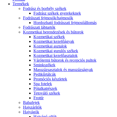
Termékek
Fodrász és borbély székek
Fodrász székek gyerekeknek
Fodrászati fejmosók/hajmosók
Hordozható fodrászati fejmosóállomás
Fodrászati lábtartók
Kozmetikai berendezések és bútorok
Kozmetikai székek
Kozmetikai kezelőágyak
Kozmetikai asztalok
Kozmetikai gurulós székek
Kozmetikai kezelőasztalok
Várótermi bútorok és recepciós pultok
Sminkszékek
Masszázsasztalok és masszázságyak
Pedikűrtálcák
Promóciós készletek
Spa fotelek
Pótalkatrészek
Tetováló székek
Frottír
Babafejek
Hajszárítók
Hajvágók
Hajvágó ollók