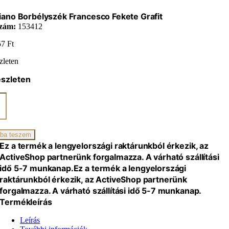
ano Borbélyszék Francesco Fekete Grafit
zám:
153412
57
Ft
zleten
észleten
ano
yszék
sco
ba teszem
iség
Ez a termék a lengyelországi raktárunkból érkezik, az
ActiveShop partnerünk forgalmazza. A várható szállítási
idő 5-7 munkanap.
Ez a termék a lengyelországi
raktárunkból érkezik, az ActiveShop partnerünk
forgalmazza. A várható szállítási idő 5-7 munkanap.
Termékleírás
Leírás