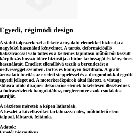
Egyedi, régimódi design
A stabil talpszerkezet
a fekete árnyalatú elemekkel biztosítja a
nagyfokú használati kényelmet. A
tartós, deformációálló
habszivaccsal
való töltés és a
kellemes tapintású műbőrből
készült
kárpitozás hosszú időre biztosítja a bútor tartósságát és kényelmes
használatát. Emellett
ellenállóvá teszik a berendezést a
nedvességgel szemben, tartós és könnyen tisztítható
. A grafit
árnyalatú borítás az eredeti steppeléssel és a díszgombokkal együtt
egyedi jelleget
ad. A motorkerékpárok által ihletett,
a vintage
stílusra utaló
dizájner dekorációs elemek tökéletesen illeszkednek
a fodrászüzletek hangulatához, megteremtve azok csodálatos
auráját.
A részletes méretek a képen láthatóak.
A készlet a következőket tartalmazza:
ülés, működtető elem
talppal, lábtartó, fejtámla.
Adatok:
Emelő: hidraulikus