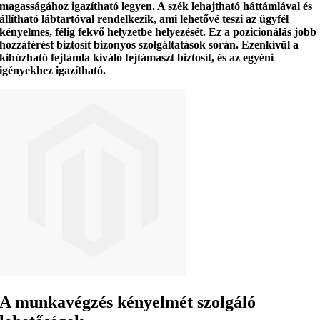
magasságához igazítható legyen. A szék
lehajtható háttámlával és
állítható lábtartóval
rendelkezik, ami lehetővé teszi
az ügyfél
kényelmes, félig fekvő helyzetbe helyezését
. Ez a pozicionálás jobb
hozzáférést biztosít bizonyos szolgáltatások során. Ezenkívül
a
kihúzható fejtámla
kiváló fejtámaszt biztosít, és az egyéni
igényekhez igazítható.
A munkavégzés kényelmét szolgáló