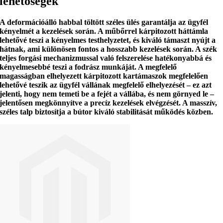
lehetőségek
A deformációálló habbal töltött széles ülés
garantálja az ügyfél
kényelmét a kezelések során.
A műbőrrel kárpitozott háttámla
lehetővé teszi a kényelmes testhelyzetet, és
kiváló támaszt nyújt a
hátnak
, ami különösen fontos a hosszabb kezelések során. A szék
teljes forgási mechanizmussal
való felszerelése hatékonyabbá és
kényelmesebbé teszi a fodrász munkáját. A megfelelő
magasságban elhelyezett kárpitozott kartámaszok
megfelelően
lehetővé teszik az ügyfél vállának megfelelő elhelyezését
– ez azt
jelenti, hogy nem temeti be a fejét a vállába, és nem görnyed le –
jelentősen megkönnyítve a precíz kezelések elvégzését.
A masszív,
széles talp
biztosítja a bútor kiváló stabilitását működés közben.