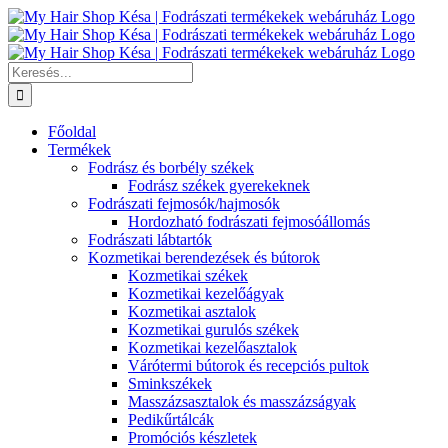
Kihagyás
Keresés...
Főoldal
Termékek
Fodrász és borbély székek
Fodrász székek gyerekeknek
Fodrászati fejmosók/hajmosók
Hordozható fodrászati fejmosóállomás
Fodrászati lábtartók
Kozmetikai berendezések és bútorok
Kozmetikai székek
Kozmetikai kezelőágyak
Kozmetikai asztalok
Kozmetikai gurulós székek
Kozmetikai kezelőasztalok
Várótermi bútorok és recepciós pultok
Sminkszékek
Masszázsasztalok és masszázságyak
Pedikűrtálcák
Promóciós készletek