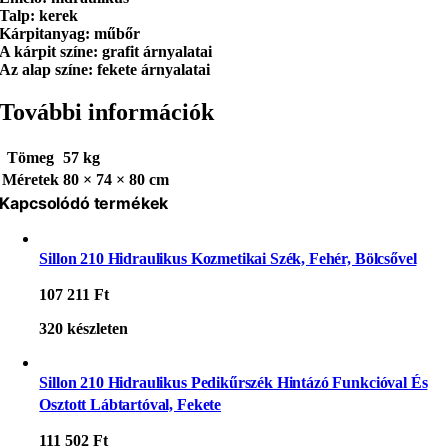
Talp: kerek
Kárpitanyag: műbőr
A kárpit színe: grafit árnyalatai
Az alap színe: fekete árnyalatai
További információk
Tömeg
57 kg
Méretek
80 × 74 × 80 cm
Kapcsolódó termékek
Sillon 210 Hidraulikus Kozmetikai Szék, Fehér, Bölcsővel
107 211
Ft
320 készleten
Sillon 210 Hidraulikus Pedikűrszék Hintázó Funkcióval És
Osztott Lábtartóval, Fekete
111 502
Ft