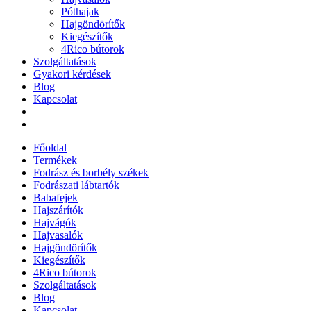
Póthajak
Hajgöndörítők
Kiegészítők
4Rico bútorok
Szolgáltatások
Gyakori kérdések
Blog
Kapcsolat
Főoldal
Termékek
Fodrász és borbély székek
Fodrászati lábtartók
Babafejek
Hajszárítók
Hajvágók
Hajvasalók
Hajgöndörítők
Kiegészítők
4Rico bútorok
Szolgáltatások
Blog
Kapcsolat