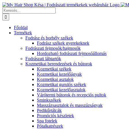
Kihagyás
Keresés...
Főoldal
Termékek
Fodrász és borbély székek
Fodrász székek gyerekeknek
Fodrászati fejmosók/hajmosók
Hordozható fodrászati fejmosóállomás
Fodrászati lábtartók
Kozmetikai berendezések és bútorok
Kozmetikai székek
Kozmetikai kezelőágyak
Kozmetikai asztalok
Kozmetikai gurulós székek
Kozmetikai kezelőasztalok
Várótermi bútorok és recepciós pultok
Sminkszékek
Masszázsasztalok és masszázságyak
Pedikűrtálcák
Promóciós készletek
Spa fotelek
Pótalkatrészek