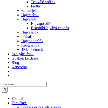
Tetováló székek
Frottír
Babafejek
Hajszárítók
Hajvágók
Hajvágó ollók
Beterítő/Hajvágó kendők
Hajvasalók
Póthajak
Hajgöndörítők
Kiegészítők
4Rico bútorok
Szolgáltatások
Gyakori kérdések
Blog
Kapcsolat
Keresés...
Főoldal
Termékek
Fodrász és borbély székek