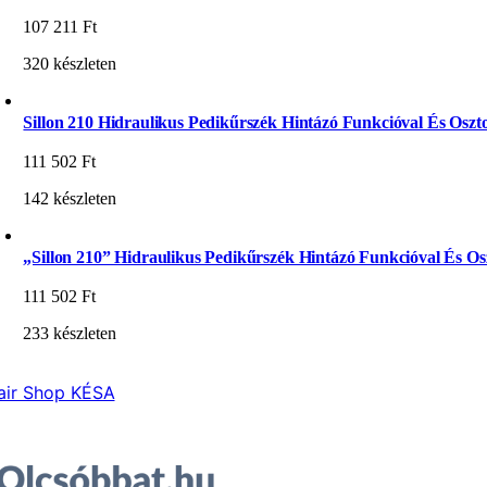
107 211
Ft
320 készleten
Sillon 210 Hidraulikus Pedikűrszék Hintázó Funkcióval És Oszto
111 502
Ft
142 készleten
„Sillon 210” Hidraulikus Pedikűrszék Hintázó Funkcióval És Osz
111 502
Ft
233 készleten
air Shop KÉSA