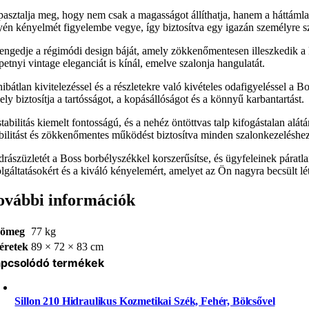
pasztalja meg, hogy nem csak a magasságot állíthatja, hanem a háttámla 
yén kényelmét figyelembe vegye, így biztosítva egy igazán személyre s
lengedje a régimódi design báját, amely zökkenőmentesen illeszkedik a
petnyi vintage eleganciát is kínál, emelve szalonja hangulatát.
hibátlan kivitelezéssel és a részletekre való kivételes odafigyeléssel a
ly biztosítja a tartósságot, a kopásállóságot és a könnyű karbantartást.
tabilitás kiemelt fontosságú, és a nehéz öntöttvas talp kifogástalan alá
abilitást és zökkenőmentes működést biztosítva minden szalonkezeléshez
drászüzletét a Boss borbélyszékkel korszerűsítse, és ügyfeleinek páratlan
olgáltatásokért és a kiváló kényelemért, amelyet az Ön nagyra becsült lé
ovábbi információk
ömeg
77 kg
éretek
89 × 72 × 83 cm
pcsolódó termékek
Sillon 210 Hidraulikus Kozmetikai Szék, Fehér, Bölcsővel