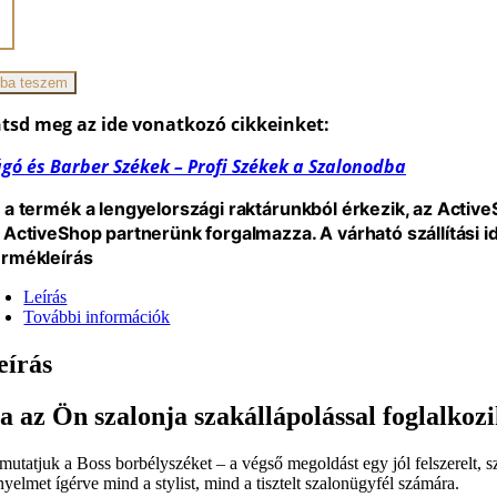
yszék
ba teszem
sbarna
iség
tsd meg az ide vonatkozó cikkeinket:
gó és Barber Székek – Profi Székek a Szalonodba
 a termék a lengyelországi raktárunkból érkezik, az Activ
 ActiveShop partnerünk forgalmazza. A várható szállítási 
rmékleírás
Leírás
További információk
eírás
a az Ön szalonja szakállápolással foglalkoz
mutatjuk a Boss borbélyszéket – a végső megoldást egy jól felszerelt, s
nyelmet ígérve mind a stylist, mind a tisztelt szalonügyfél számára.