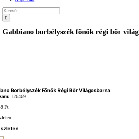
Keresés...
Gabbiano borbélyszék főnök régi bőr vilá
ano Borbélyszék Főnök Régi Bőr Világosbarna
zám:
126469
88
Ft
zleten
észleten
ano