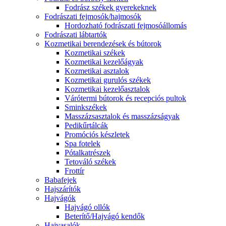
Fodrász székek gyerekeknek
Fodrászati fejmosók/hajmosók
Hordozható fodrászati fejmosóállomás
Fodrászati lábtartók
Kozmetikai berendezések és bútorok
Kozmetikai székek
Kozmetikai kezelőágyak
Kozmetikai asztalok
Kozmetikai gurulós székek
Kozmetikai kezelőasztalok
Várótermi bútorok és recepciós pultok
Sminkszékek
Masszázsasztalok és masszázságyak
Pedikűrtálcák
Promóciós készletek
Spa fotelek
Pótalkatrészek
Tetováló székek
Frottír
Babafejek
Hajszárítók
Hajvágók
Hajvágó ollók
Beterítő/Hajvágó kendők
Hajvasalók