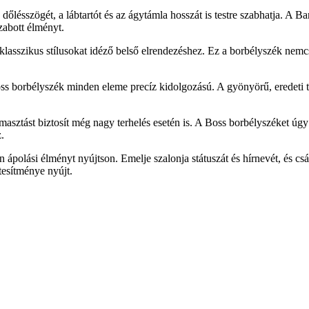
dőlésszögét, a lábtartót és az ágytámla hosszát is testre szabhatja. A 
zabott élményt.
 klasszikus stílusokat idéző belső elrendezéshez. Ez a borbélyszék ne
 Boss borbélyszék minden eleme precíz kidolgozású. A gyönyörű, eredeti 
támasztást biztosít még nagy terhelés esetén is. A Boss borbélyszéket úgy
.
 ápolási élményt nyújtson. Emelje szalonja státuszát és hírnevét, és csá
tesítménye nyújt.