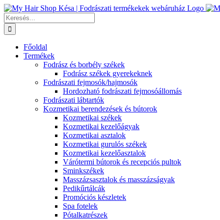
Kihagyás
Keresés...
Főoldal
Termékek
Fodrász és borbély székek
Fodrász székek gyerekeknek
Fodrászati fejmosók/hajmosók
Hordozható fodrászati fejmosóállomás
Fodrászati lábtartók
Kozmetikai berendezések és bútorok
Kozmetikai székek
Kozmetikai kezelőágyak
Kozmetikai asztalok
Kozmetikai gurulós székek
Kozmetikai kezelőasztalok
Várótermi bútorok és recepciós pultok
Sminkszékek
Masszázsasztalok és masszázságyak
Pedikűrtálcák
Promóciós készletek
Spa fotelek
Pótalkatrészek