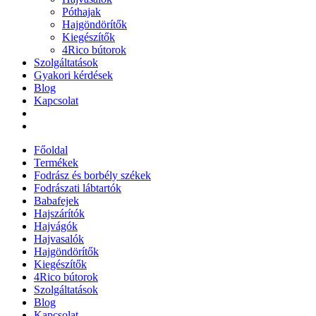
Póthajak
Hajgöndörítők
Kiegészítők
4Rico bútorok
Szolgáltatások
Gyakori kérdések
Blog
Kapcsolat
Főoldal
Termékek
Fodrász és borbély székek
Fodrászati lábtartók
Babafejek
Hajszárítók
Hajvágók
Hajvasalók
Hajgöndörítők
Kiegészítők
4Rico bútorok
Szolgáltatások
Blog
Kapcsolat