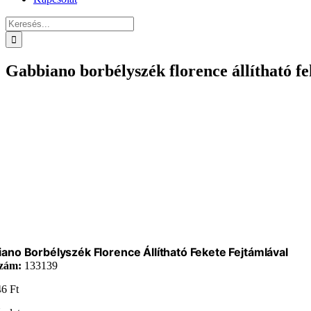
Keresés...
Gabbiano borbélyszék florence állítható fe
ano Borbélyszék Florence Állítható Fekete Fejtámlával
zám:
133139
46
Ft