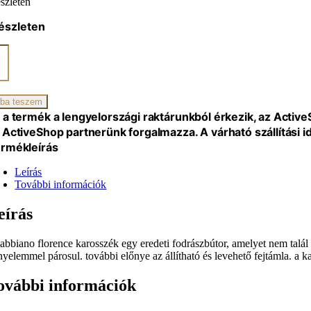
szleten
észleten
ano
yszék
ce
tó
ba teszem
lával
 a termék a lengyelországi raktárunkból érkezik, az Activ
iség
 ActiveShop partnerünk forgalmazza. A várható szállítási 
rmékleírás
Leírás
További információk
eírás
gabbiano florence karosszék egy eredeti fodrászbútor, amelyet nem talá
nyelemmel párosul. további előnye az állítható és levehető fejtámla. a k
ovábbi információk