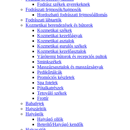
Fodrász székek gyerekeknek
Fodrászati fejmosók/hajmosók
Hordozható fodrászati fejmosóállomás
Fodrászati lábtartók
Kozmetikai berendezések és bútorok
Kozmetikai székek
Kozmetikai kezelőágyak
Kozmetikai asztalok
Kozmetikai gurulós székek
Kozmetikai kezelőasztalok
Várótermi bútorok és recepciós pultok
Sminkszékek
Masszázsasztalok és masszázságyak
Pedikűrtálcák
Promóciós készletek
Spa fotelek
Pótalkatrészek
Tetováló székek
Frottír
Babafejek
Hajszárítók
Hajvágók
Hajvágó ollók
Beterítő/Hajvágó kendők
Hajvasalók