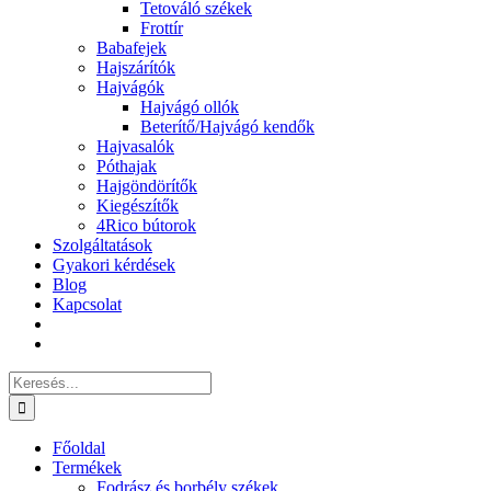
Tetováló székek
Frottír
Babafejek
Hajszárítók
Hajvágók
Hajvágó ollók
Beterítő/Hajvágó kendők
Hajvasalók
Póthajak
Hajgöndörítők
Kiegészítők
4Rico bútorok
Szolgáltatások
Gyakori kérdések
Blog
Kapcsolat
Keresés...
Főoldal
Termékek
Fodrász és borbély székek