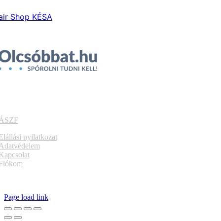
air Shop KÉSA
ÁSZF
Elállási nyilatkozat
Adatvédelem
Kapcsolat
Fiókom
Page load link