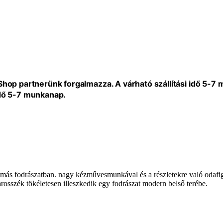
eShop partnerünk forgalmazza. A várható szállítási idő 5-7
idő 5-7 munkanap.
l más fodrászatban. nagy kézművesmunkával és a részletekre való odafig
arosszék tökéletesen illeszkedik egy fodrászat modern belső terébe.