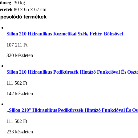
ömeg
30 kg
éretek
80 × 65 × 67 cm
pcsolódó termékek
Sillon 210 Hidraulikus Kozmetikai Szék, Fehér, Bölcsővel
107 211
Ft
320 készleten
Sillon 210 Hidraulikus Pedikűrszék Hintázó Funkcióval És Oszto
111 502
Ft
142 készleten
„Sillon 210” Hidraulikus Pedikűrszék Hintázó Funkcióval És Osz
111 502
Ft
233 készleten