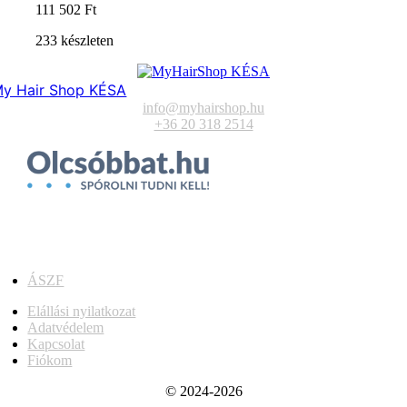
111 502
Ft
233 készleten
y Hair Shop KÉSA
info@myhairshop.hu
+36 20 318 2514
ÁSZF
Elállási nyilatkozat
Adatvédelem
Kapcsolat
Fiókom
© 2024-2026