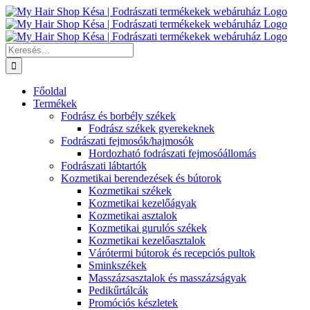
Kihagyás
Keresés...
Főoldal
Termékek
Fodrász és borbély székek
Fodrász székek gyerekeknek
Fodrászati fejmosók/hajmosók
Hordozható fodrászati fejmosóállomás
Fodrászati lábtartók
Kozmetikai berendezések és bútorok
Kozmetikai székek
Kozmetikai kezelőágyak
Kozmetikai asztalok
Kozmetikai gurulós székek
Kozmetikai kezelőasztalok
Várótermi bútorok és recepciós pultok
Sminkszékek
Masszázsasztalok és masszázságyak
Pedikűrtálcák
Promóciós készletek