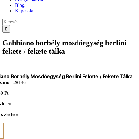
Blog
Kapcsolat
Keresés...
Gabbiano borbély mosdóegység berlini
fekete / fekete tálka
ano Borbély Mosdóegység Berlini Fekete / Fekete Tálka
zám:
128136
40
Ft
zleten
észleten
ano
y
egység