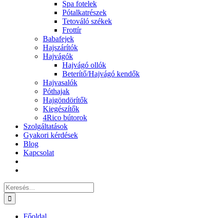
Spa fotelek
Pótalkatrészek
Tetováló székek
Frottír
Babafejek
Hajszárítók
Hajvágók
Hajvágó ollók
Beterítő/Hajvágó kendők
Hajvasalók
Póthajak
Hajgöndörítők
Kiegészítők
4Rico bútorok
Szolgáltatások
Gyakori kérdések
Blog
Kapcsolat
Keresés...
Főoldal