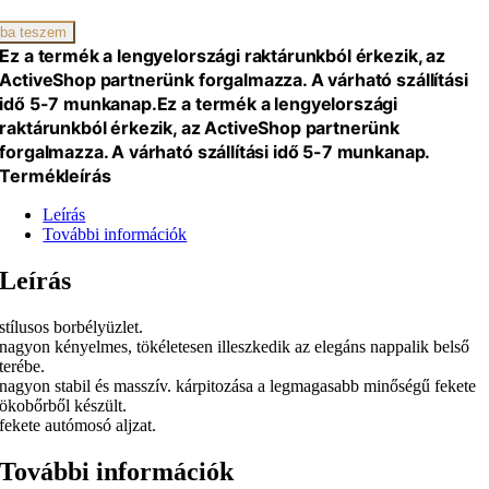
ba teszem
Ez a termék a lengyelországi raktárunkból érkezik, az
ActiveShop partnerünk forgalmazza. A várható szállítási
idő 5-7 munkanap.
Ez a termék a lengyelországi
iség
raktárunkból érkezik, az ActiveShop partnerünk
forgalmazza. A várható szállítási idő 5-7 munkanap.
Termékleírás
Leírás
További információk
Leírás
stílusos borbélyüzlet.
nagyon kényelmes, tökéletesen illeszkedik az elegáns nappalik belső
terébe.
nagyon stabil és masszív. kárpitozása a legmagasabb minőségű fekete
ökobőrből készült.
fekete autómosó aljzat.
További információk