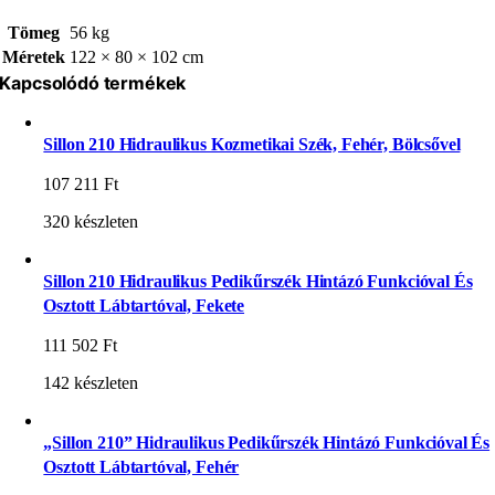
Tömeg
56 kg
Méretek
122 × 80 × 102 cm
Kapcsolódó termékek
Sillon 210 Hidraulikus Kozmetikai Szék, Fehér, Bölcsővel
107 211
Ft
320 készleten
Sillon 210 Hidraulikus Pedikűrszék Hintázó Funkcióval És
Osztott Lábtartóval, Fekete
111 502
Ft
142 készleten
„Sillon 210” Hidraulikus Pedikűrszék Hintázó Funkcióval És
Osztott Lábtartóval, Fehér