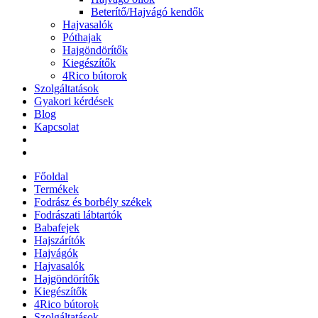
Beterítő/Hajvágó kendők
Hajvasalók
Póthajak
Hajgöndörítők
Kiegészítők
4Rico bútorok
Szolgáltatások
Gyakori kérdések
Blog
Kapcsolat
Főoldal
Termékek
Fodrász és borbély székek
Fodrászati lábtartók
Babafejek
Hajszárítók
Hajvágók
Hajvasalók
Hajgöndörítők
Kiegészítők
4Rico bútorok
Szolgáltatások