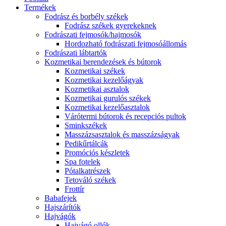
Termékek
Fodrász és borbély székek
Fodrász székek gyerekeknek
Fodrászati fejmosók/hajmosók
Hordozható fodrászati fejmosóállomás
Fodrászati lábtartók
Kozmetikai berendezések és bútorok
Kozmetikai székek
Kozmetikai kezelőágyak
Kozmetikai asztalok
Kozmetikai gurulós székek
Kozmetikai kezelőasztalok
Várótermi bútorok és recepciós pultok
Sminkszékek
Masszázsasztalok és masszázságyak
Pedikűrtálcák
Promóciós készletek
Spa fotelek
Pótalkatrészek
Tetováló székek
Frottír
Babafejek
Hajszárítók
Hajvágók
Hajvágó ollók