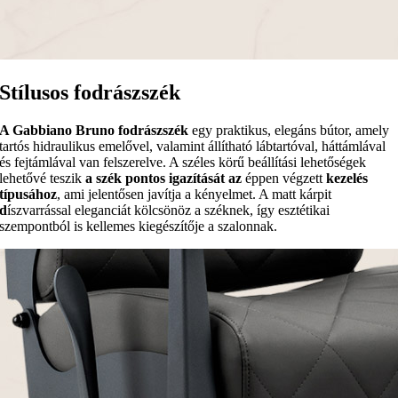
Stílusos fodrászszék
A Gabbiano Bruno fodrászszék
egy praktikus, elegáns bútor, amely
tartós hidraulikus emelővel, valamint állítható lábtartóval, háttámlával
és fejtámlával van felszerelve. A széles körű beállítási lehetőségek
lehetővé teszik
a szék pontos igazítását az
éppen végzett
kezelés
típusához
, ami jelentősen javítja a kényelmet. A matt kárpit
d
íszvarrással eleganciát kölcsönöz a széknek, így esztétikai
szempontból is kellemes kiegészítője a szalonnak.