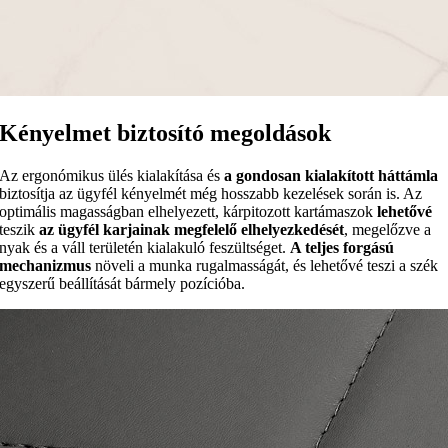
Kényelmet biztosító megoldások
Az ergonómikus ülés kialakítása és
a gondosan kialakított háttámla
biztosítja az ügyfél kényelmét még hosszabb kezelések során is. Az
optimális magasságban elhelyezett, kárpitozott kartámaszok
lehetővé
teszik
az ügyfél karjainak megfelelő elhelyezkedését
, megelőzve a
nyak és a váll területén kialakuló feszültséget.
A teljes forgású
mechanizmus
növeli a munka rugalmasságát, és lehetővé teszi a szék
egyszerű beállítását bármely pozícióba.