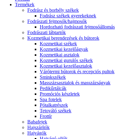
Termékek
Fodrász és borbély székek
Fodrász székek gyerekeknek
Fodrászati fejmosók/hajmosók
Hordozható fodrászati fejmosóállomás
Fodrászati lábtartók
Kozmetikai berendezések és bútorok
Kozmetikai székek
Kozmetikai kezelőágyak
Kozmetikai asztalok
Kozmetikai gurulós székek
Kozmetikai kezelőasztalok
Várótermi bútorok és recepciós pultok
Sminkszékek
Masszázsasztalok és masszázságyak
Pedikűrtálcák
Promóciós készletek
Spa fotelek
Pótalkatrészek
Tetováló székek
Frottír
Babafejek
Hajszárítók
Hajvágók
Hajvágó ollók