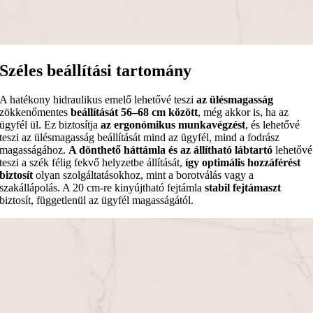
Széles beállítási tartomány
A hatékony hidraulikus emelő lehetővé teszi
az ülésmagasság
zökkenőmentes
beállítását 56–68 cm között
, még akkor is, ha az
ügyfél ül. Ez biztosítja
az ergonómikus munkavégzést
, és lehetővé
teszi az ülésmagasság beállítását mind az ügyfél, mind a fodrász
magasságához.
A dönthető háttámla és az állítható lábtartó
lehetővé
teszi a szék félig fekvő helyzetbe állítását,
így optimális hozzáférést
biztosít
olyan szolgáltatásokhoz, mint a borotválás vagy a
szakállápolás. A 20 cm-re kinyújtható fejtámla
stabil fejtámaszt
biztosít, függetlenül az ügyfél magasságától.