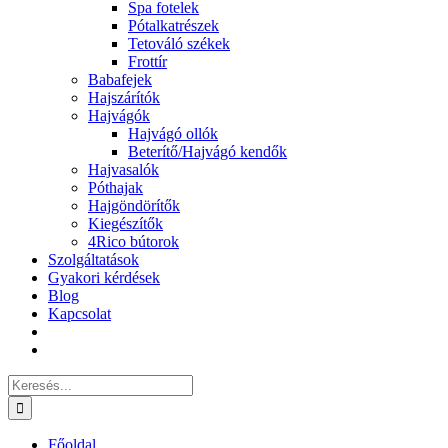
Spa fotelek
Pótalkatrészek
Tetováló székek
Frottír
Babafejek
Hajszárítók
Hajvágók
Hajvágó ollók
Beterítő/Hajvágó kendők
Hajvasalók
Póthajak
Hajgöndörítők
Kiegészítők
4Rico bútorok
Szolgáltatások
Gyakori kérdések
Blog
Kapcsolat
Keresés...
Főoldal