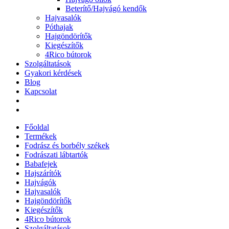
Beterítő/Hajvágó kendők
Hajvasalók
Póthajak
Hajgöndörítők
Kiegészítők
4Rico bútorok
Szolgáltatások
Gyakori kérdések
Blog
Kapcsolat
Főoldal
Termékek
Fodrász és borbély székek
Fodrászati lábtartók
Babafejek
Hajszárítók
Hajvágók
Hajvasalók
Hajgöndörítők
Kiegészítők
4Rico bútorok
Szolgáltatások