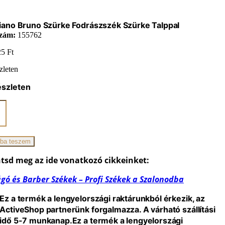
ano Bruno Szürke Fodrászszék Szürke Talppal
zám:
155762
25
Ft
zleten
észleten
ano
zszék
ba teszem
iség
tsd meg az ide vonatkozó cikkeinket:
gó és Barber Székek – Profi Székek a Szalonodba
Ez a termék a lengyelországi raktárunkból érkezik, az
ActiveShop partnerünk forgalmazza. A várható szállítási
idő 5-7 munkanap.
Ez a termék a lengyelországi