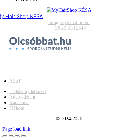
y Hair Shop KÉSA
info@myhairshop.hu
+36 20 318 2514
ÁSZF
Elállási nyilatkozat
Adatvédelem
Kapcsolat
Fiókom
© 2024-2026
Page load link