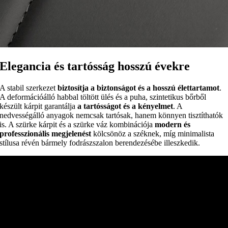
Elegancia és tartósság hosszú évekre
A stabil szerkezet
biztosítja a biztonságot és a hosszú élettartamot
.
A deformációálló habbal töltött ülés és a puha, szintetikus bőrből
készült kárpit garantálja
a tartósságot és a kényelmet
. A
nedvességálló anyagok nemcsak tartósak, hanem könnyen tisztíthatók
is. A szürke kárpit és a szürke váz kombinációja
modern és
professzionális megjelenést
kölcsönöz a széknek, míg minimalista
stílusa révén bármely fodrászszalon berendezésébe illeszkedik.