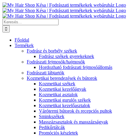
Kihagyás
Keresés...
Főoldal
Termékek
Fodrász és borbély székek
Fodrász székek gyerekeknek
Fodrászati fejmosók/hajmosók
Hordozható fodrászati fejmosóállomás
Fodrászati lábtartók
Kozmetikai berendezések és bútorok
Kozmetikai székek
Kozmetikai kezelőágyak
Kozmetikai asztalok
Kozmetikai gurulós székek
Kozmetikai kezelőasztalok
Várótermi bútorok és recepciós pultok
Sminkszékek
Masszázsasztalok és masszázságyak
Pedikűrtálcák
Promóciós készletek