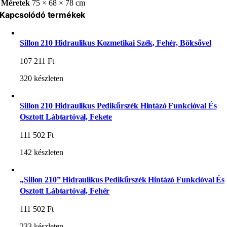
Méretek
75 × 68 × 78 cm
Kapcsolódó termékek
Sillon 210 Hidraulikus Kozmetikai Szék, Fehér, Bölcsővel
107 211
Ft
320 készleten
Sillon 210 Hidraulikus Pedikűrszék Hintázó Funkcióval És
Osztott Lábtartóval, Fekete
111 502
Ft
142 készleten
„Sillon 210” Hidraulikus Pedikűrszék Hintázó Funkcióval És
Osztott Lábtartóval, Fehér
111 502
Ft
233 készleten