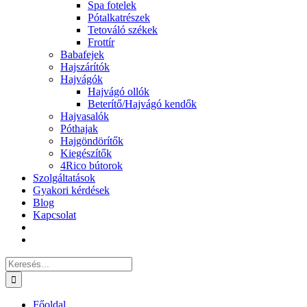
Spa fotelek
Pótalkatrészek
Tetováló székek
Frottír
Babafejek
Hajszárítók
Hajvágók
Hajvágó ollók
Beterítő/Hajvágó kendők
Hajvasalók
Póthajak
Hajgöndörítők
Kiegészítők
4Rico bútorok
Szolgáltatások
Gyakori kérdések
Blog
Kapcsolat
Keresés...
Főoldal