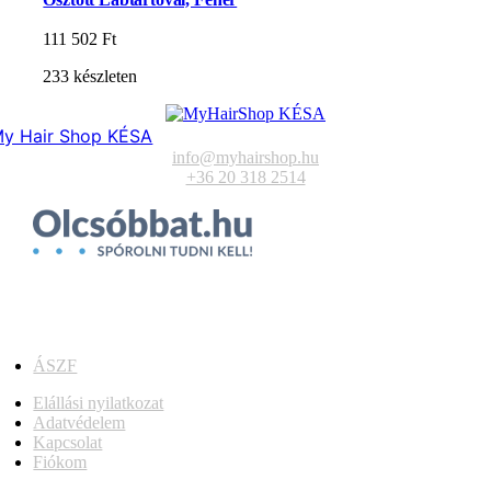
111 502
Ft
233 készleten
y Hair Shop KÉSA
info@myhairshop.hu
+36 20 318 2514
ÁSZF
Elállási nyilatkozat
Adatvédelem
Kapcsolat
Fiókom