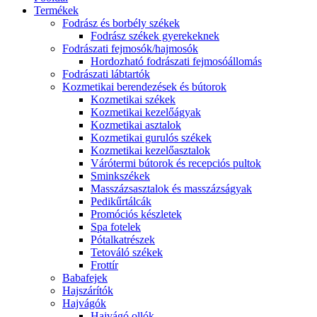
Termékek
Fodrász és borbély székek
Fodrász székek gyerekeknek
Fodrászati fejmosók/hajmosók
Hordozható fodrászati fejmosóállomás
Fodrászati lábtartók
Kozmetikai berendezések és bútorok
Kozmetikai székek
Kozmetikai kezelőágyak
Kozmetikai asztalok
Kozmetikai gurulós székek
Kozmetikai kezelőasztalok
Várótermi bútorok és recepciós pultok
Sminkszékek
Masszázsasztalok és masszázságyak
Pedikűrtálcák
Promóciós készletek
Spa fotelek
Pótalkatrészek
Tetováló székek
Frottír
Babafejek
Hajszárítók
Hajvágók
Hajvágó ollók