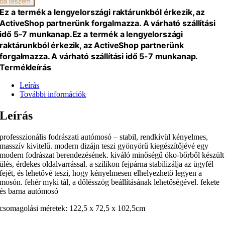
ba teszem
iség
Ez a termék a lengyelországi raktárunkból érkezik, az
ActiveShop partnerünk forgalmazza. A várható szállítási
idő 5-7 munkanap.
Ez a termék a lengyelországi
raktárunkból érkezik, az ActiveShop partnerünk
forgalmazza. A várható szállítási idő 5-7 munkanap.
Termékleírás
Leírás
További információk
Leírás
professzionális fodrászati autómosó – stabil, rendkívül kényelmes,
masszív kivitelű. modern dizájn teszi gyönyörű kiegészítőjévé egy
modern fodrászat berendezésének. kiváló minőségű öko-bőrből készült
ülés, érdekes oldalvarrással. a szilikon fejpárna stabilizálja az ügyfél
fejét, és lehetővé teszi, hogy kényelmesen elhelyezhető legyen a
mosón. fehér myki tál, a dőlésszög beállításának lehetőségével. fekete
és barna autómosó
csomagolási méretek:
122,5 x 72,5 x 102,5cm