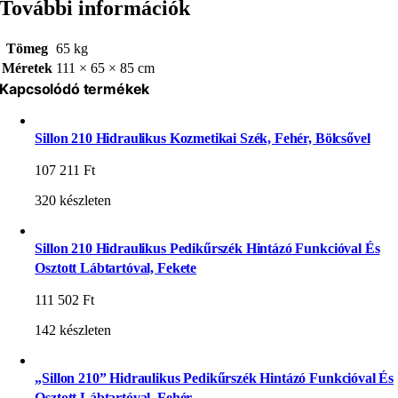
További információk
Tömeg
65 kg
Méretek
111 × 65 × 85 cm
Kapcsolódó termékek
Sillon 210 Hidraulikus Kozmetikai Szék, Fehér, Bölcsővel
107 211
Ft
320 készleten
Sillon 210 Hidraulikus Pedikűrszék Hintázó Funkcióval És
Osztott Lábtartóval, Fekete
111 502
Ft
142 készleten
„Sillon 210” Hidraulikus Pedikűrszék Hintázó Funkcióval És
Osztott Lábtartóval, Fehér