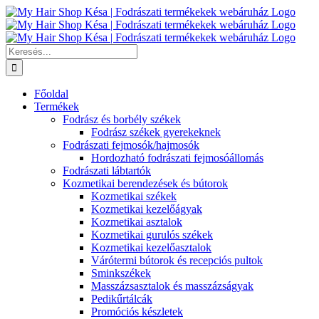
Kihagyás
Keresés...
Főoldal
Termékek
Fodrász és borbély székek
Fodrász székek gyerekeknek
Fodrászati fejmosók/hajmosók
Hordozható fodrászati fejmosóállomás
Fodrászati lábtartók
Kozmetikai berendezések és bútorok
Kozmetikai székek
Kozmetikai kezelőágyak
Kozmetikai asztalok
Kozmetikai gurulós székek
Kozmetikai kezelőasztalok
Várótermi bútorok és recepciós pultok
Sminkszékek
Masszázsasztalok és masszázságyak
Pedikűrtálcák
Promóciós készletek