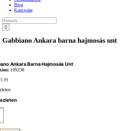
Blog
Kapcsolat
Keresés...
Gabbiano Ankara barna hajmosás unt
iano Ankara Barna Hajmosás Unt
zám:
109238
21
Ft
zleten
szleten
ano
a
sás