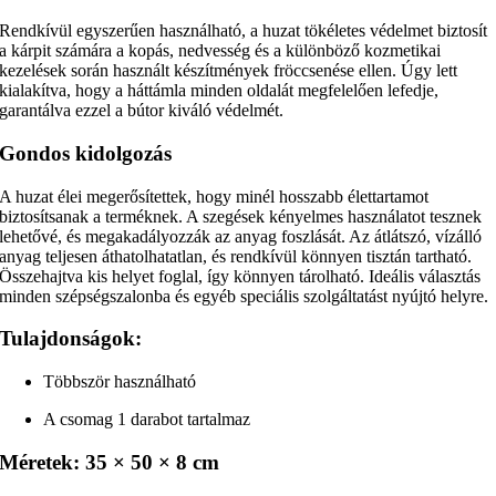
Rendkívül egyszerűen használható, a huzat tökéletes védelmet biztosít
a kárpit számára a kopás, nedvesség és a különböző kozmetikai
kezelések során használt készítmények fröccsenése ellen. Úgy lett
kialakítva, hogy a háttámla minden oldalát megfelelően lefedje,
garantálva ezzel a bútor kiváló védelmét.
Gondos kidolgozás
A huzat élei megerősítettek, hogy minél hosszabb élettartamot
biztosítsanak a terméknek. A szegések kényelmes használatot tesznek
lehetővé, és megakadályozzák az anyag foszlását. Az átlátszó, vízálló
anyag teljesen áthatolhatatlan, és rendkívül könnyen tisztán tartható.
Összehajtva kis helyet foglal, így könnyen tárolható. Ideális választás
minden szépségszalonba és egyéb speciális szolgáltatást nyújtó helyre.
Tulajdonságok:
Többször használható
A csomag 1 darabot tartalmaz
Méretek:
35 × 50 × 8 cm