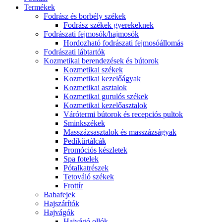
Termékek
Fodrász és borbély székek
Fodrász székek gyerekeknek
Fodrászati fejmosók/hajmosók
Hordozható fodrászati fejmosóállomás
Fodrászati lábtartók
Kozmetikai berendezések és bútorok
Kozmetikai székek
Kozmetikai kezelőágyak
Kozmetikai asztalok
Kozmetikai gurulós székek
Kozmetikai kezelőasztalok
Várótermi bútorok és recepciós pultok
Sminkszékek
Masszázsasztalok és masszázságyak
Pedikűrtálcák
Promóciós készletek
Spa fotelek
Pótalkatrészek
Tetováló székek
Frottír
Babafejek
Hajszárítók
Hajvágók
Hajvágó ollók