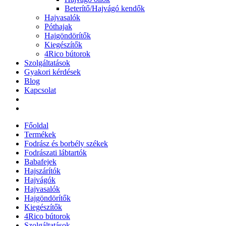
Beterítő/Hajvágó kendők
Hajvasalók
Póthajak
Hajgöndörítők
Kiegészítők
4Rico bútorok
Szolgáltatások
Gyakori kérdések
Blog
Kapcsolat
Főoldal
Termékek
Fodrász és borbély székek
Fodrászati lábtartók
Babafejek
Hajszárítók
Hajvágók
Hajvasalók
Hajgöndörítők
Kiegészítők
4Rico bútorok
Szolgáltatások