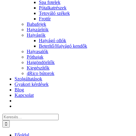
Spa fotelek
Pótalkatrészek
Tetováló székek
Frottír
Babafejek
Hajszárítók
Hajvágók
Hajvágó ollók
Beterítő/Hajvágó kendők
Hajvasalók
Póthajak
Hajgöndörítők
Kiegészítők
4Rico bútorok
Szolgáltatások
Gyakori kérdések
Blog
Kapcsolat
Keresés...
Főoldal