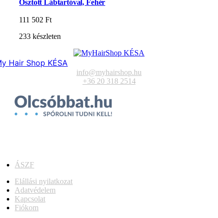
Osztott Lábtartóval, Fehér
111 502
Ft
233 készleten
y Hair Shop KÉSA
info@myhairshop.hu
+36 20 318 2514
ÁSZF
Elállási nyilatkozat
Adatvédelem
Kapcsolat
Fiókom