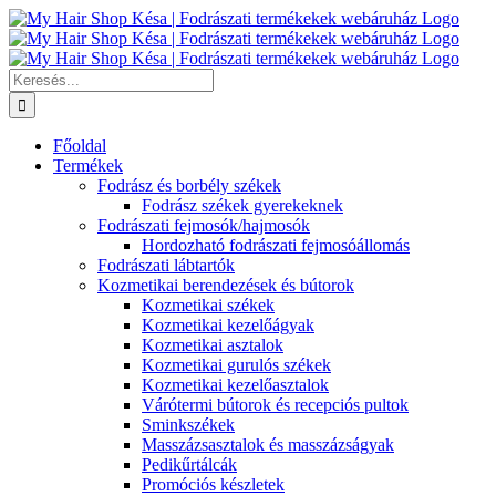
Kihagyás
Keresés...
Főoldal
Termékek
Fodrász és borbély székek
Fodrász székek gyerekeknek
Fodrászati fejmosók/hajmosók
Hordozható fodrászati fejmosóállomás
Fodrászati lábtartók
Kozmetikai berendezések és bútorok
Kozmetikai székek
Kozmetikai kezelőágyak
Kozmetikai asztalok
Kozmetikai gurulós székek
Kozmetikai kezelőasztalok
Várótermi bútorok és recepciós pultok
Sminkszékek
Masszázsasztalok és masszázságyak
Pedikűrtálcák
Promóciós készletek