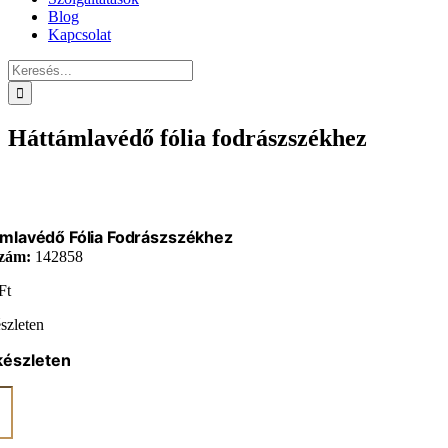
Blog
Kapcsolat
Keresés...
Háttámlavédő fólia fodrászszékhez
mlavédő Fólia Fodrászszékhez
zám:
142858
Ft
szleten
készleten
mlavédő
zszékhez
iség