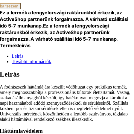
ba teszem
Ez a termék a lengyelországi raktárunkból érkezik, az
ActiveShop partnerünk forgalmazza. A várható szállítási
idő 5-7 munkanap.
Ez a termék a lengyelországi
raktárunkból érkezik, az ActiveShop partnerünk
forgalmazza. A várható szállítási idő 5-7 munkanap.
Termékleírás
Leírás
További információk
Leírás
A fodrászszék háttámlájára készült védőhuzat egy praktikus termék,
amely meghosszabbítja a professzionális bútorok élettartamát. Vastag,
szakadásálló anyagból készült, így hatékonyan megóvja a kárpitot a
napi használatból adódó szennyeződésektől és sérülésektől. Szállítás
közbeni por és fizikai sérülések ellen is megfelelő védelmet nyújt.
Univerzális méretének köszönhetően a legtöbb szabványos, téglalap
alakú háttámlával rendelkező székhez illeszkedik.
Háttámlavédelem