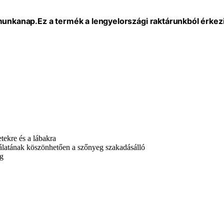
 munkanap.
Ez a termék a lengyelországi raktárunkból érkezi
tekre és a lábakra
nálatának köszönhetően a szőnyeg szakadásálló
ég