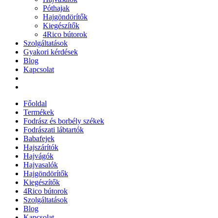
Póthajak
Hajgöndörítők
Kiegészítők
4Rico bútorok
Szolgáltatások
Gyakori kérdések
Blog
Kapcsolat
Főoldal
Termékek
Fodrász és borbély székek
Fodrászati lábtartók
Babafejek
Hajszárítók
Hajvágók
Hajvasalók
Hajgöndörítők
Kiegészítők
4Rico bútorok
Szolgáltatások
Blog
Kapcsolat