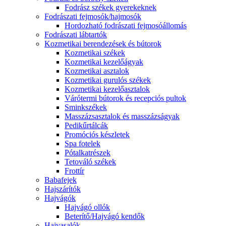
Fodrász székek gyerekeknek
Fodrászati fejmosók/hajmosók
Hordozható fodrászati fejmosóállomás
Fodrászati lábtartók
Kozmetikai berendezések és bútorok
Kozmetikai székek
Kozmetikai kezelőágyak
Kozmetikai asztalok
Kozmetikai gurulós székek
Kozmetikai kezelőasztalok
Várótermi bútorok és recepciós pultok
Sminkszékek
Masszázsasztalok és masszázságyak
Pedikűrtálcák
Promóciós készletek
Spa fotelek
Pótalkatrészek
Tetováló székek
Frottír
Babafejek
Hajszárítók
Hajvágók
Hajvágó ollók
Beterítő/Hajvágó kendők
Hajvasalók