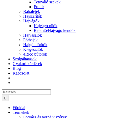
Tetováló székek
Frottír
Babafejek
Hajszárítók
Hajvágók
Hajvágó ollók
Beterítő/Hajvágó kendők
Hajvasalók
Póthajak
Hajgöndörítők
Kiegészítők
4Rico bútorok
Szolgáltatások
Gyakori kérdések
Blog
Kapcsolat
Keresés...
Főoldal
Termékek
Fodrász és borbély székek