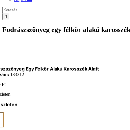
Keresés...
Fodrászszőnyeg egy félkör alakú karosszék
szszőnyeg Egy Félkör Alakú Karosszék Alatt
zám:
133312
6
Ft
zleten
észleten
szszőnyeg