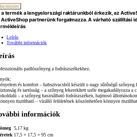
zék
ba teszem
 a termék a lengyelországi raktárunkból érkezik, az Activ
iség
 ActiveShop partnerünk forgalmazza. A várható szállítási 
rmékleírás
Leírás
További információk
eírás
ofesszionális padlószőnyeg a fodrászszékekhez.
őnyök:
kényelem és komfort – habszivacsból készült o nagy sűrűségű szőnyeg le
biztonság és tartósság – a szőnyeg lekerekített széle megakadályozza a
sokoldalú – a szőnyeg használható fodrászszéken, hajmosó állomásoko
könnyen tisztítható – vízálló felületének köszönhetően könnyen tisztítha
ovábbi információk
ömeg
5,17 kg
éretek
17,5 × 17,5 × 95 cm