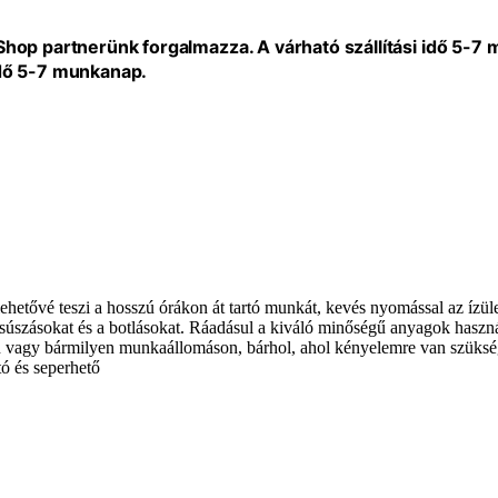
eShop partnerünk forgalmazza. A várható szállítási idő 5-7
idő 5-7 munkanap.
hetővé teszi a hosszú órákon át tartó munkát, kevés nyomással az ízüle
 csúszásokat és a botlásokat. Ráadásul a kiváló minőségű anyagok hasz
n vagy bármilyen munkaállomáson, bárhol, ahol kényelemre van szüks
tó és seperhető