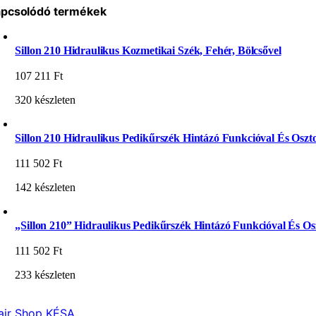
pcsolódó termékek
Sillon 210 Hidraulikus Kozmetikai Szék, Fehér, Bölcsővel
107 211
Ft
320 készleten
Sillon 210 Hidraulikus Pedikűrszék Hintázó Funkcióval És Oszto
111 502
Ft
142 készleten
„Sillon 210” Hidraulikus Pedikűrszék Hintázó Funkcióval És Osz
111 502
Ft
233 készleten
air Shop KÉSA