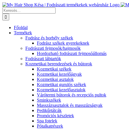
Kihagyás
Keresés...
Főoldal
Termékek
Fodrász és borbély székek
Fodrász székek gyerekeknek
Fodrászati fejmosók/hajmosók
Hordozható fodrászati fejmosóállomás
Fodrászati lábtartók
Kozmetikai berendezések és bútorok
Kozmetikai székek
Kozmetikai kezelőágyak
Kozmetikai asztalok
Kozmetikai gurulós székek
Kozmetikai kezelőasztalok
Várótermi bútorok és recepciós pultok
Sminkszékek
Masszázsasztalok és masszázságyak
Pedikűrtálcák
Promóciós készletek
Spa fotelek
Pótalkatrészek