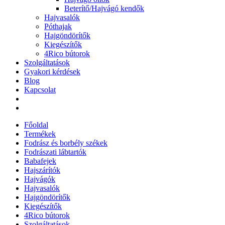
Beterítő/Hajvágó kendők
Hajvasalók
Póthajak
Hajgöndörítők
Kiegészítők
4Rico bútorok
Szolgáltatások
Gyakori kérdések
Blog
Kapcsolat
Főoldal
Termékek
Fodrász és borbély székek
Fodrászati lábtartók
Babafejek
Hajszárítók
Hajvágók
Hajvasalók
Hajgöndörítők
Kiegészítők
4Rico bútorok
Szolgáltatások