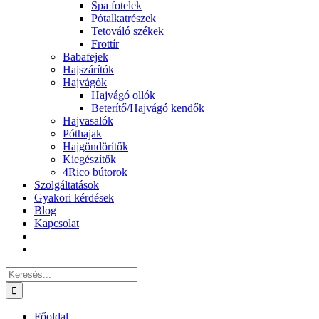
Spa fotelek
Pótalkatrészek
Tetováló székek
Frottír
Babafejek
Hajszárítók
Hajvágók
Hajvágó ollók
Beterítő/Hajvágó kendők
Hajvasalók
Póthajak
Hajgöndörítők
Kiegészítők
4Rico bútorok
Szolgáltatások
Gyakori kérdések
Blog
Kapcsolat
Keresés...
Főoldal