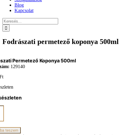
Blog
Kapcsolat
Keresés...
Fodrászati permetező koponya 500ml
ászati Permetező Koponya 500ml
zám:
129140
Ft
szleten
készleten
zati
tező
ya
iség
ba teszem