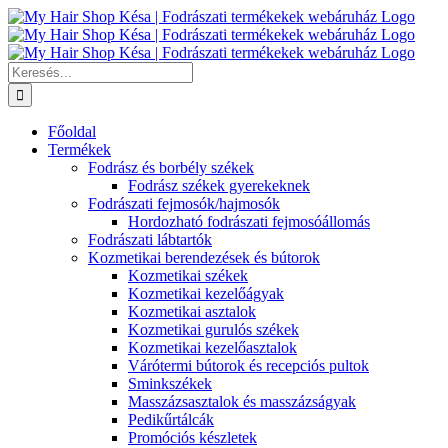
Kihagyás
Keresés...
Főoldal
Termékek
Fodrász és borbély székek
Fodrász székek gyerekeknek
Fodrászati fejmosók/hajmosók
Hordozható fodrászati fejmosóállomás
Fodrászati lábtartók
Kozmetikai berendezések és bútorok
Kozmetikai székek
Kozmetikai kezelőágyak
Kozmetikai asztalok
Kozmetikai gurulós székek
Kozmetikai kezelőasztalok
Várótermi bútorok és recepciós pultok
Sminkszékek
Masszázsasztalok és masszázságyak
Pedikűrtálcák
Promóciós készletek