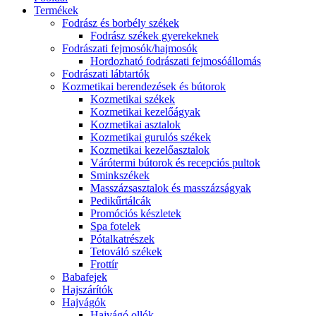
Termékek
Fodrász és borbély székek
Fodrász székek gyerekeknek
Fodrászati fejmosók/hajmosók
Hordozható fodrászati fejmosóállomás
Fodrászati lábtartók
Kozmetikai berendezések és bútorok
Kozmetikai székek
Kozmetikai kezelőágyak
Kozmetikai asztalok
Kozmetikai gurulós székek
Kozmetikai kezelőasztalok
Várótermi bútorok és recepciós pultok
Sminkszékek
Masszázsasztalok és masszázságyak
Pedikűrtálcák
Promóciós készletek
Spa fotelek
Pótalkatrészek
Tetováló székek
Frottír
Babafejek
Hajszárítók
Hajvágók
Hajvágó ollók