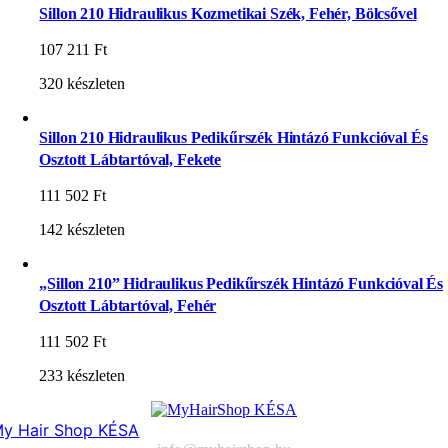
Sillon 210 Hidraulikus Kozmetikai Szék, Fehér, Bölcsővel
107 211
Ft
320 készleten
Sillon 210 Hidraulikus Pedikűrszék Hintázó Funkcióval És
Osztott Lábtartóval, Fekete
111 502
Ft
142 készleten
„Sillon 210” Hidraulikus Pedikűrszék Hintázó Funkcióval És
Osztott Lábtartóval, Fehér
111 502
Ft
233 készleten
y Hair Shop KÉSA