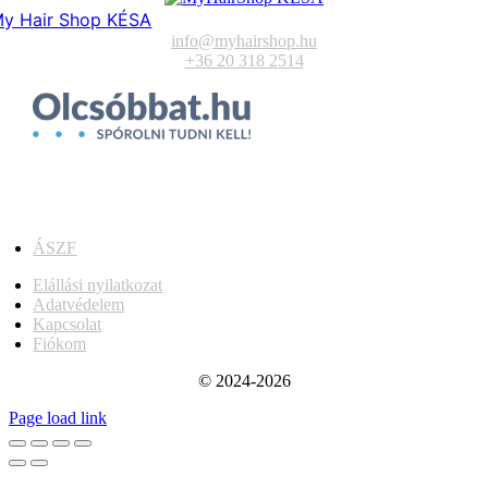
y Hair Shop KÉSA
info@myhairshop.hu
+36 20 318 2514
ÁSZF
Elállási nyilatkozat
Adatvédelem
Kapcsolat
Fiókom
© 2024-2026
Page load link