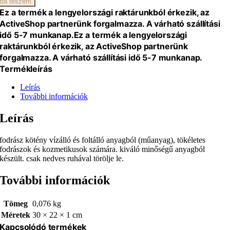
ba teszem
Ez a termék a lengyelországi raktárunkból érkezik, az
ActiveShop partnerünk forgalmazza. A várható szállítási
idő 5-7 munkanap.
Ez a termék a lengyelországi
raktárunkból érkezik, az ActiveShop partnerünk
forgalmazza. A várható szállítási idő 5-7 munkanap.
Termékleírás
Leírás
További információk
Leírás
fodrász kötény vízálló és foltálló anyagból (műanyag), tökéletes
fodrászok és kozmetikusok számára. kiváló minőségű anyagból
készült. csak nedves ruhával törölje le.
További információk
Tömeg
0,076 kg
Méretek
30 × 22 × 1 cm
Kapcsolódó termékek