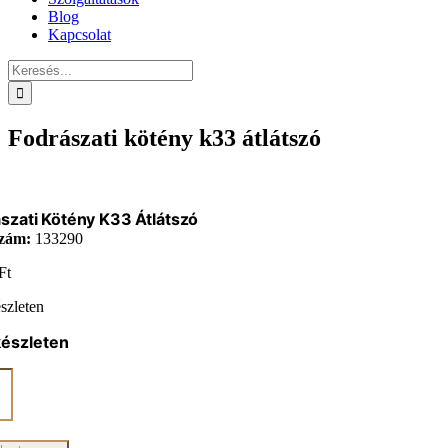
Blog
Kapcsolat
Keresés...
Fodrászati kötény k33 átlátszó
szati Kötény K33 Átlátszó
zám:
133290
Ft
szleten
készleten
zati
ó
iség