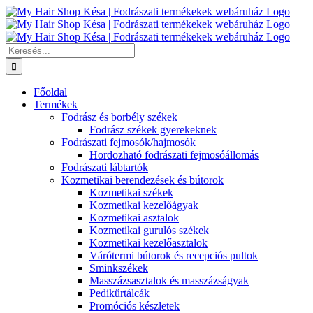
Kihagyás
Keresés...
Főoldal
Termékek
Fodrász és borbély székek
Fodrász székek gyerekeknek
Fodrászati fejmosók/hajmosók
Hordozható fodrászati fejmosóállomás
Fodrászati lábtartók
Kozmetikai berendezések és bútorok
Kozmetikai székek
Kozmetikai kezelőágyak
Kozmetikai asztalok
Kozmetikai gurulós székek
Kozmetikai kezelőasztalok
Várótermi bútorok és recepciós pultok
Sminkszékek
Masszázsasztalok és masszázságyak
Pedikűrtálcák
Promóciós készletek