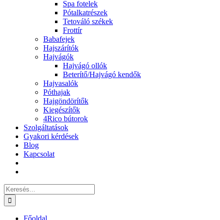
Spa fotelek
Pótalkatrészek
Tetováló székek
Frottír
Babafejek
Hajszárítók
Hajvágók
Hajvágó ollók
Beterítő/Hajvágó kendők
Hajvasalók
Póthajak
Hajgöndörítők
Kiegészítők
4Rico bútorok
Szolgáltatások
Gyakori kérdések
Blog
Kapcsolat
Keresés...
Főoldal