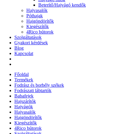
Beterítő/Hajvágó kendők
Hajvasalók
Póthajak
Hajgöndörítők
Kiegészítők
4Rico bútorok
Szolgáltatások
Gyakori kérdések
Blog
Kapcsolat
Főoldal
Termékek
Fodrász és borbély székek
Fodrászati lábtartók
Babafejek
Hajszárítók
Hajvágók
Hajvasalók
Hajgöndörítők
Kiegészítők
4Rico bútorok
Szolgáltatások