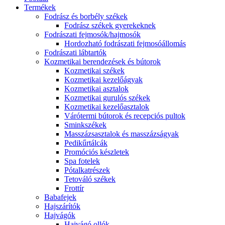
Termékek
Fodrász és borbély székek
Fodrász székek gyerekeknek
Fodrászati fejmosók/hajmosók
Hordozható fodrászati fejmosóállomás
Fodrászati lábtartók
Kozmetikai berendezések és bútorok
Kozmetikai székek
Kozmetikai kezelőágyak
Kozmetikai asztalok
Kozmetikai gurulós székek
Kozmetikai kezelőasztalok
Várótermi bútorok és recepciós pultok
Sminkszékek
Masszázsasztalok és masszázságyak
Pedikűrtálcák
Promóciós készletek
Spa fotelek
Pótalkatrészek
Tetováló székek
Frottír
Babafejek
Hajszárítók
Hajvágók
Hajvágó ollók