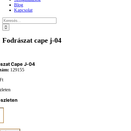
Blog
Kapcsolat
Keresés...
Fodrászat cape j-04
ászat Cape J-04
zám:
129155
Ft
zleten
észleten
zat
iség