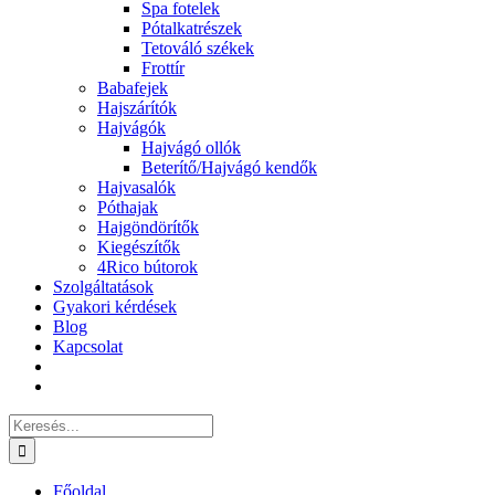
Spa fotelek
Pótalkatrészek
Tetováló székek
Frottír
Babafejek
Hajszárítók
Hajvágók
Hajvágó ollók
Beterítő/Hajvágó kendők
Hajvasalók
Póthajak
Hajgöndörítők
Kiegészítők
4Rico bútorok
Szolgáltatások
Gyakori kérdések
Blog
Kapcsolat
Keresés...
Főoldal