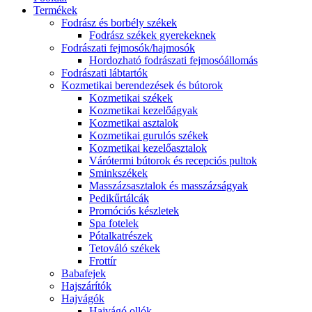
Termékek
Fodrász és borbély székek
Fodrász székek gyerekeknek
Fodrászati fejmosók/hajmosók
Hordozható fodrászati fejmosóállomás
Fodrászati lábtartók
Kozmetikai berendezések és bútorok
Kozmetikai székek
Kozmetikai kezelőágyak
Kozmetikai asztalok
Kozmetikai gurulós székek
Kozmetikai kezelőasztalok
Várótermi bútorok és recepciós pultok
Sminkszékek
Masszázsasztalok és masszázságyak
Pedikűrtálcák
Promóciós készletek
Spa fotelek
Pótalkatrészek
Tetováló székek
Frottír
Babafejek
Hajszárítók
Hajvágók
Hajvágó ollók