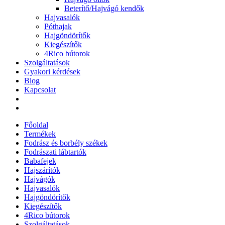
Beterítő/Hajvágó kendők
Hajvasalók
Póthajak
Hajgöndörítők
Kiegészítők
4Rico bútorok
Szolgáltatások
Gyakori kérdések
Blog
Kapcsolat
Főoldal
Termékek
Fodrász és borbély székek
Fodrászati lábtartók
Babafejek
Hajszárítók
Hajvágók
Hajvasalók
Hajgöndörítők
Kiegészítők
4Rico bútorok
Szolgáltatások