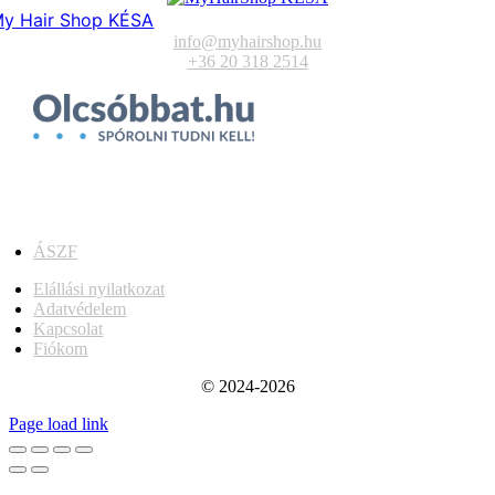
y Hair Shop KÉSA
info@myhairshop.hu
+36 20 318 2514
ÁSZF
Elállási nyilatkozat
Adatvédelem
Kapcsolat
Fiókom
© 2024-2026
Page load link