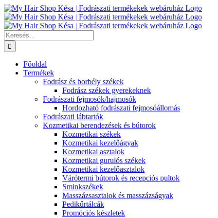
Kihagyás
Keresés...
Főoldal
Termékek
Fodrász és borbély székek
Fodrász székek gyerekeknek
Fodrászati fejmosók/hajmosók
Hordozható fodrászati fejmosóállomás
Fodrászati lábtartók
Kozmetikai berendezések és bútorok
Kozmetikai székek
Kozmetikai kezelőágyak
Kozmetikai asztalok
Kozmetikai gurulós székek
Kozmetikai kezelőasztalok
Várótermi bútorok és recepciós pultok
Sminkszékek
Masszázsasztalok és masszázságyak
Pedikűrtálcák
Promóciós készletek