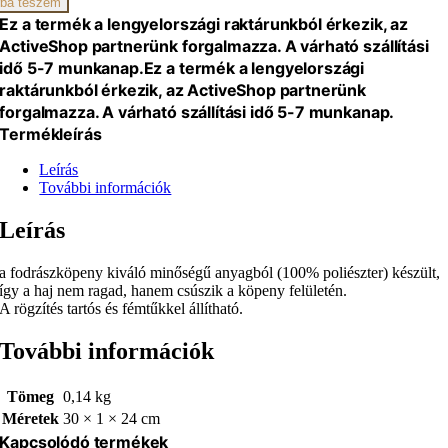
ba teszem
Ez a termék a lengyelországi raktárunkból érkezik, az
ActiveShop partnerünk forgalmazza. A várható szállítási
idő 5-7 munkanap.
Ez a termék a lengyelországi
raktárunkból érkezik, az ActiveShop partnerünk
forgalmazza. A várható szállítási idő 5-7 munkanap.
Termékleírás
Leírás
További információk
Leírás
a fodrászköpeny kiváló minőségű anyagból (100% poliészter) készült,
így a haj nem ragad, hanem csúszik a köpeny felületén.
A rögzítés tartós és fémtűkkel állítható.
További információk
Tömeg
0,14 kg
Méretek
30 × 1 × 24 cm
Kapcsolódó termékek