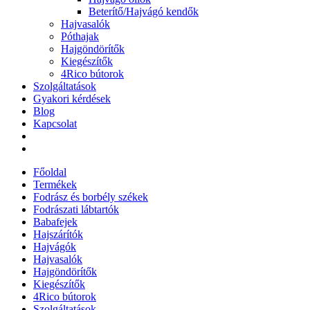
Beterítő/Hajvágó kendők
Hajvasalók
Póthajak
Hajgöndörítők
Kiegészítők
4Rico bútorok
Szolgáltatások
Gyakori kérdések
Blog
Kapcsolat
Főoldal
Termékek
Fodrász és borbély székek
Fodrászati lábtartók
Babafejek
Hajszárítók
Hajvágók
Hajvasalók
Hajgöndörítők
Kiegészítők
4Rico bútorok
Szolgáltatások