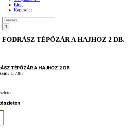
Blog
Kapcsolat
Keresés...
FODRÁSZ TÉPŐZÁR A HAJHOZ 2 DB.
ÁSZ TÉPŐZÁR A HAJHOZ 2 DB.
zám:
137387
szleten
készleten
ÁSZ
ZÁR
OZ