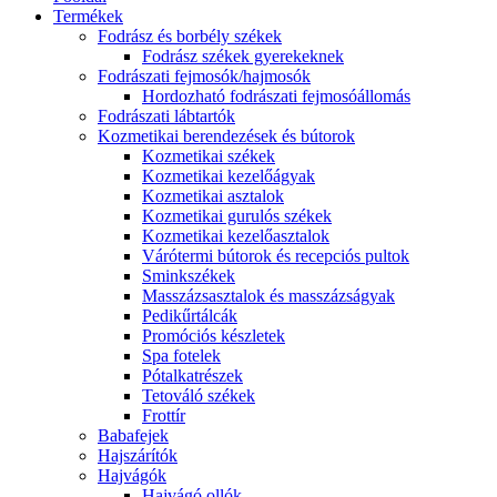
Termékek
Fodrász és borbély székek
Fodrász székek gyerekeknek
Fodrászati fejmosók/hajmosók
Hordozható fodrászati fejmosóállomás
Fodrászati lábtartók
Kozmetikai berendezések és bútorok
Kozmetikai székek
Kozmetikai kezelőágyak
Kozmetikai asztalok
Kozmetikai gurulós székek
Kozmetikai kezelőasztalok
Várótermi bútorok és recepciós pultok
Sminkszékek
Masszázsasztalok és masszázságyak
Pedikűrtálcák
Promóciós készletek
Spa fotelek
Pótalkatrészek
Tetováló székek
Frottír
Babafejek
Hajszárítók
Hajvágók
Hajvágó ollók