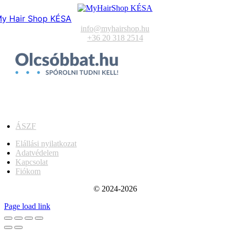
y Hair Shop KÉSA
info@myhairshop.hu
+36 20 318 2514
ÁSZF
Elállási nyilatkozat
Adatvédelem
Kapcsolat
Fiókom
© 2024-2026
Page load link