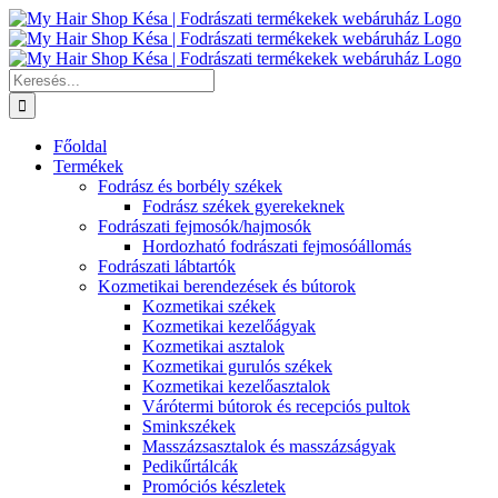
Kihagyás
Keresés...
Főoldal
Termékek
Fodrász és borbély székek
Fodrász székek gyerekeknek
Fodrászati fejmosók/hajmosók
Hordozható fodrászati fejmosóállomás
Fodrászati lábtartók
Kozmetikai berendezések és bútorok
Kozmetikai székek
Kozmetikai kezelőágyak
Kozmetikai asztalok
Kozmetikai gurulós székek
Kozmetikai kezelőasztalok
Várótermi bútorok és recepciós pultok
Sminkszékek
Masszázsasztalok és masszázságyak
Pedikűrtálcák
Promóciós készletek