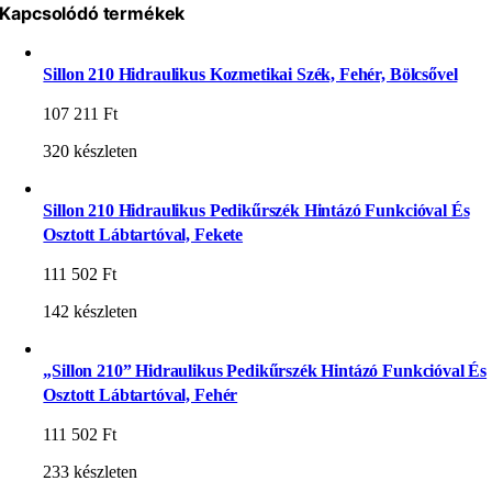
Kapcsolódó termékek
Sillon 210 Hidraulikus Kozmetikai Szék, Fehér, Bölcsővel
107 211
Ft
320 készleten
Sillon 210 Hidraulikus Pedikűrszék Hintázó Funkcióval És
Osztott Lábtartóval, Fekete
111 502
Ft
142 készleten
„Sillon 210” Hidraulikus Pedikűrszék Hintázó Funkcióval És
Osztott Lábtartóval, Fehér
111 502
Ft
233 készleten