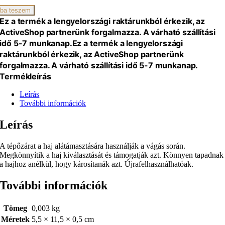
ba teszem
Ez a termék a lengyelországi raktárunkból érkezik, az
iség
ActiveShop partnerünk forgalmazza. A várható szállítási
idő 5-7 munkanap.
Ez a termék a lengyelországi
raktárunkból érkezik, az ActiveShop partnerünk
forgalmazza. A várható szállítási idő 5-7 munkanap.
Termékleírás
Leírás
További információk
Leírás
A tépőzárat a haj alátámasztására használják a vágás során.
Megkönnyítik a haj kiválasztását és támogatják azt. Könnyen tapadnak
a hajhoz anélkül, hogy károsítanák azt. Újrafelhasználhatóak.
További információk
Tömeg
0,003 kg
Méretek
5,5 × 11,5 × 0,5 cm