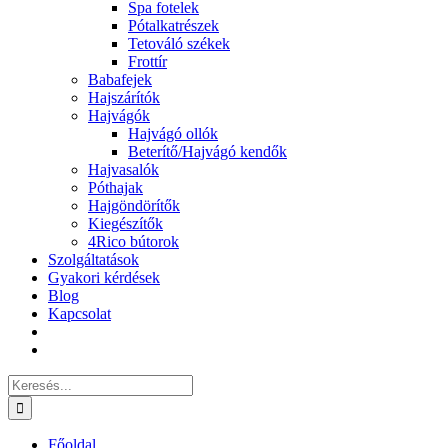
Spa fotelek
Pótalkatrészek
Tetováló székek
Frottír
Babafejek
Hajszárítók
Hajvágók
Hajvágó ollók
Beterítő/Hajvágó kendők
Hajvasalók
Póthajak
Hajgöndörítők
Kiegészítők
4Rico bútorok
Szolgáltatások
Gyakori kérdések
Blog
Kapcsolat
Keresés...
Főoldal