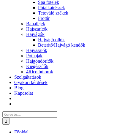
Spa fotelek
Pótalkatrészek
Tetováló székek
Frottír
Babafejek
Hajszárítók
Hajvágók
Hajvágó ollók
Beterítő/Hajvágó kendők
Hajvasalók
Póthajak
Hajgöndörítők
Kiegészítők
4Rico bútorok
Szolgáltatások
Gyakori kérdések
Blog
Kapcsolat
Keresés...
Főoldal