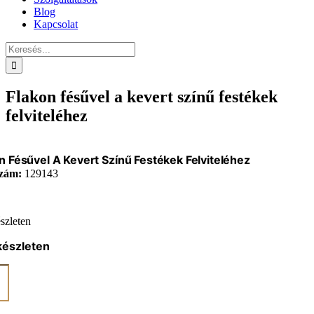
Blog
Kapcsolat
Keresés...
Flakon fésűvel a kevert színű festékek
felviteléhez
n Fésűvel A Kevert Színű Festékek Felviteléhez
zám:
129143
szleten
készleten
n
l