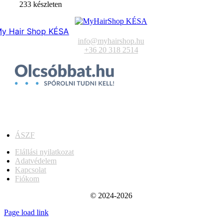
233 készleten
y Hair Shop KÉSA
info@myhairshop.hu
+36 20 318 2514
ÁSZF
Elállási nyilatkozat
Adatvédelem
Kapcsolat
Fiókom
© 2024-2026
Page load link