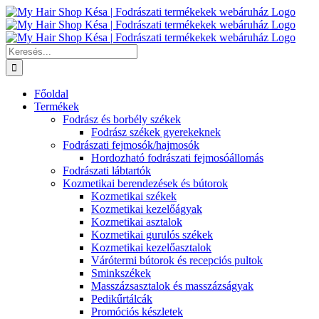
Kihagyás
Keresés...
Főoldal
Termékek
Fodrász és borbély székek
Fodrász székek gyerekeknek
Fodrászati fejmosók/hajmosók
Hordozható fodrászati fejmosóállomás
Fodrászati lábtartók
Kozmetikai berendezések és bútorok
Kozmetikai székek
Kozmetikai kezelőágyak
Kozmetikai asztalok
Kozmetikai gurulós székek
Kozmetikai kezelőasztalok
Várótermi bútorok és recepciós pultok
Sminkszékek
Masszázsasztalok és masszázságyak
Pedikűrtálcák
Promóciós készletek