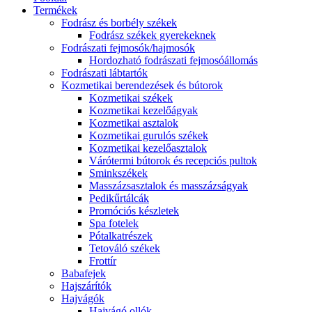
Termékek
Fodrász és borbély székek
Fodrász székek gyerekeknek
Fodrászati fejmosók/hajmosók
Hordozható fodrászati fejmosóállomás
Fodrászati lábtartók
Kozmetikai berendezések és bútorok
Kozmetikai székek
Kozmetikai kezelőágyak
Kozmetikai asztalok
Kozmetikai gurulós székek
Kozmetikai kezelőasztalok
Várótermi bútorok és recepciós pultok
Sminkszékek
Masszázsasztalok és masszázságyak
Pedikűrtálcák
Promóciós készletek
Spa fotelek
Pótalkatrészek
Tetováló székek
Frottír
Babafejek
Hajszárítók
Hajvágók
Hajvágó ollók