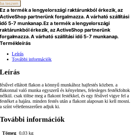
ba teszem
ek
Ez a termék a lengyelországi raktárunkból érkezik, az
léhez
ActiveShop partnerünk forgalmazza. A várható szállítási
iség
idő 5-7 munkanap.
Ez a termék a lengyelországi
raktárunkból érkezik, az ActiveShop partnerünk
forgalmazza. A várható szállítási idő 5-7 munkanap.
Termékleírás
Leírás
További információk
Leírás
fésűvel ellátott flakon a könnyű munkához hajfestés közben. a
flakonnal való munka egyszerű és kényelmes, felesleges festékfoltok
nélkül. csak töltse meg a flakont festékkel, és egy fésűvel vigye fel a
festéket a hajára. minden festés után a flakont alaposan ki kell mosni.
a színt véletlenszerűen adjuk ki.
További információk
Tömeg
0,03 kg