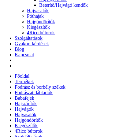
Beterítő/Hajvágó kendők
Hajvasalók
Póthajak
Hajgöndörítők
Kiegészítők
4Rico bútorok
Szolgáltatások
Gyakori kérdések
Blog
Kapcsolat
Főoldal
Termékek
Fodrász és borbély székek
Fodrászati lábtartók
Babafejek
Hajszárítók
Hajvágók
Hajvasalók
Hajgöndörítők
Kiegészítők
4Rico bútorok
Szolgáltatások