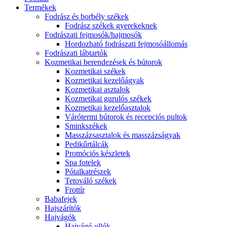
Termékek
Fodrász és borbély székek
Fodrász székek gyerekeknek
Fodrászati fejmosók/hajmosók
Hordozható fodrászati fejmosóállomás
Fodrászati lábtartók
Kozmetikai berendezések és bútorok
Kozmetikai székek
Kozmetikai kezelőágyak
Kozmetikai asztalok
Kozmetikai gurulós székek
Kozmetikai kezelőasztalok
Várótermi bútorok és recepciós pultok
Sminkszékek
Masszázsasztalok és masszázságyak
Pedikűrtálcák
Promóciós készletek
Spa fotelek
Pótalkatrészek
Tetováló székek
Frottír
Babafejek
Hajszárítók
Hajvágók
Hajvágó ollók