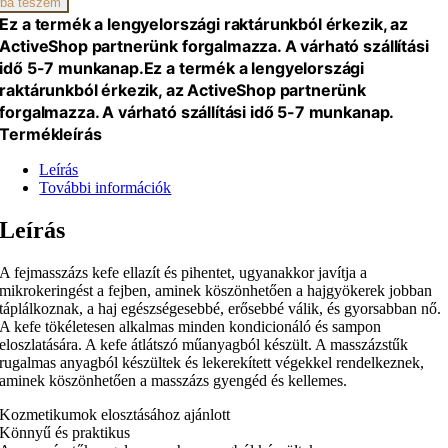
ba teszem
Ez a termék a lengyelországi raktárunkból érkezik, az
ActiveShop partnerünk forgalmazza. A várható szállítási
idő 5-7 munkanap.
Ez a termék a lengyelországi
raktárunkból érkezik, az ActiveShop partnerünk
forgalmazza. A várható szállítási idő 5-7 munkanap.
Termékleírás
Leírás
További információk
Leírás
A fejmasszázs kefe ellazít és pihentet, ugyanakkor javítja a
mikrokeringést a fejben, aminek köszönhetően a hajgyökerek jobban
táplálkoznak, a haj egészségesebbé, erősebbé válik, és gyorsabban nő.
A kefe tökéletesen alkalmas minden kondicionáló és sampon
eloszlatására. A kefe átlátszó műanyagból készült. A masszázstűk
rugalmas anyagból készültek és lekerekített végekkel rendelkeznek,
aminek köszönhetően a masszázs gyengéd és kellemes.
Kozmetikumok elosztásához ajánlott
Könnyű és praktikus