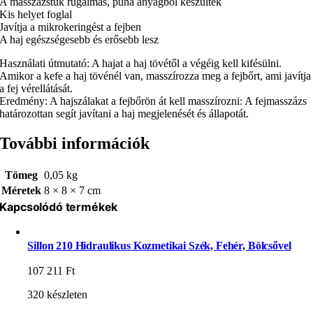
A masszázstűk rugalmas, puha anyagból készültek
Kis helyet foglal
Javítja a mikrokeringést a fejben
A haj egészségesebb és erősebb lesz
Használati útmutató: A hajat a haj tövétől a végéig kell kifésülni.
Amikor a kefe a haj tövénél van, masszírozza meg a fejbőrt, ami javítja
a fej vérellátását.
Eredmény: A hajszálakat a fejbőrön át kell masszírozni: A fejmasszázs
határozottan segít javítani a haj megjelenését és állapotát.
További információk
Tömeg
0,05 kg
Méretek
8 × 8 × 7 cm
Kapcsolódó termékek
Sillon 210 Hidraulikus Kozmetikai Szék, Fehér, Bölcsővel
107 211
Ft
320 készleten