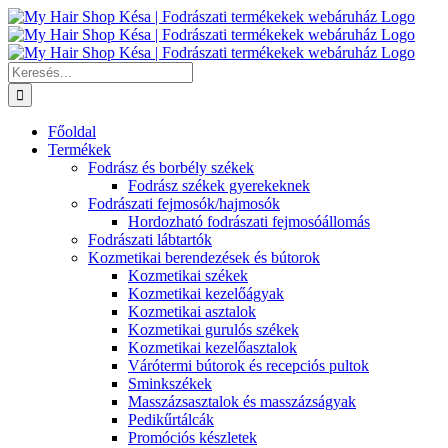
Kihagyás
Keresés...
Főoldal
Termékek
Fodrász és borbély székek
Fodrász székek gyerekeknek
Fodrászati fejmosók/hajmosók
Hordozható fodrászati fejmosóállomás
Fodrászati lábtartók
Kozmetikai berendezések és bútorok
Kozmetikai székek
Kozmetikai kezelőágyak
Kozmetikai asztalok
Kozmetikai gurulós székek
Kozmetikai kezelőasztalok
Várótermi bútorok és recepciós pultok
Sminkszékek
Masszázsasztalok és masszázságyak
Pedikűrtálcák
Promóciós készletek