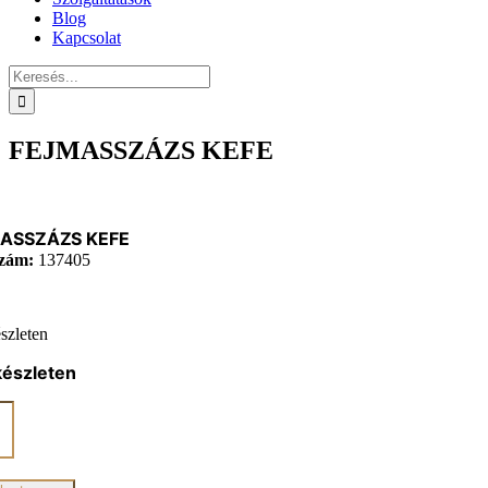
Blog
Kapcsolat
Keresés...
FEJMASSZÁZS KEFE
ASSZÁZS KEFE
zám:
137405
szleten
készleten
ASSZÁZS
iség