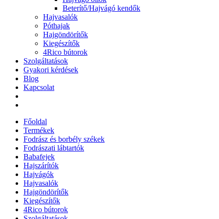
Beterítő/Hajvágó kendők
Hajvasalók
Póthajak
Hajgöndörítők
Kiegészítők
4Rico bútorok
Szolgáltatások
Gyakori kérdések
Blog
Kapcsolat
Főoldal
Termékek
Fodrász és borbély székek
Fodrászati lábtartók
Babafejek
Hajszárítók
Hajvágók
Hajvasalók
Hajgöndörítők
Kiegészítők
4Rico bútorok
Szolgáltatások