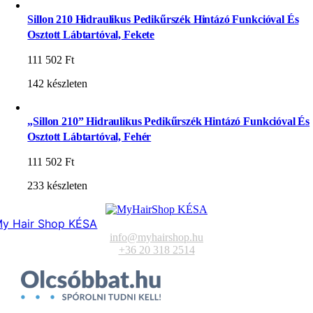
Sillon 210 Hidraulikus Pedikűrszék Hintázó Funkcióval És
Osztott Lábtartóval, Fekete
111 502
Ft
142 készleten
„Sillon 210” Hidraulikus Pedikűrszék Hintázó Funkcióval És
Osztott Lábtartóval, Fehér
111 502
Ft
233 készleten
y Hair Shop KÉSA
info@myhairshop.hu
+36 20 318 2514