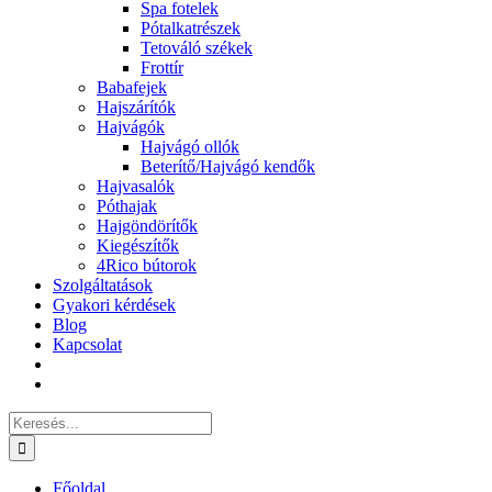
Spa fotelek
Pótalkatrészek
Tetováló székek
Frottír
Babafejek
Hajszárítók
Hajvágók
Hajvágó ollók
Beterítő/Hajvágó kendők
Hajvasalók
Póthajak
Hajgöndörítők
Kiegészítők
4Rico bútorok
Szolgáltatások
Gyakori kérdések
Blog
Kapcsolat
Keresés...
Főoldal