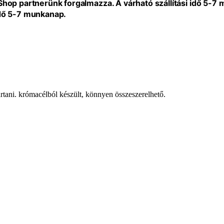
eShop partnerünk forgalmazza. A várható szállítási idő 5-7
idő 5-7 munkanap.
tartani. krómacélból készült, könnyen összeszerelhető.