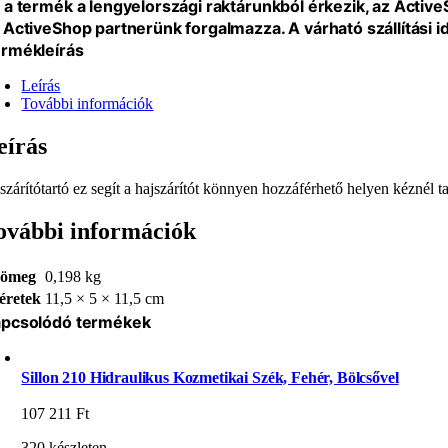
 a termék a lengyelországi raktárunkból érkezik, az Activ
 ActiveShop partnerünk forgalmazza. A várható szállítási 
rmékleírás
Leírás
További információk
eírás
jszárítótartó ez segít a hajszárítót könnyen hozzáférhető helyen kéznél 
ovábbi információk
ömeg
0,198 kg
éretek
11,5 × 5 × 11,5 cm
pcsolódó termékek
Sillon 210 Hidraulikus Kozmetikai Szék, Fehér, Bölcsővel
107 211
Ft
320 készleten