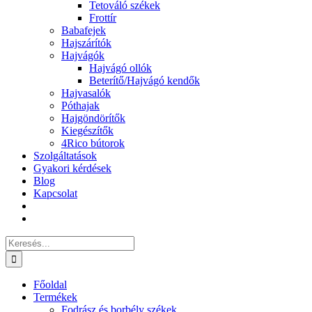
Tetováló székek
Frottír
Babafejek
Hajszárítók
Hajvágók
Hajvágó ollók
Beterítő/Hajvágó kendők
Hajvasalók
Póthajak
Hajgöndörítők
Kiegészítők
4Rico bútorok
Szolgáltatások
Gyakori kérdések
Blog
Kapcsolat
Keresés...
Főoldal
Termékek
Fodrász és borbély székek