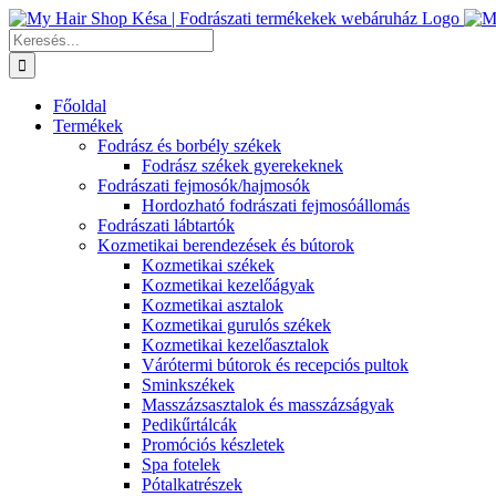
Kihagyás
Keresés...
Főoldal
Termékek
Fodrász és borbély székek
Fodrász székek gyerekeknek
Fodrászati fejmosók/hajmosók
Hordozható fodrászati fejmosóállomás
Fodrászati lábtartók
Kozmetikai berendezések és bútorok
Kozmetikai székek
Kozmetikai kezelőágyak
Kozmetikai asztalok
Kozmetikai gurulós székek
Kozmetikai kezelőasztalok
Várótermi bútorok és recepciós pultok
Sminkszékek
Masszázsasztalok és masszázságyak
Pedikűrtálcák
Promóciós készletek
Spa fotelek
Pótalkatrészek