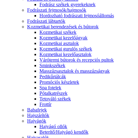
Fodrász székek gyerekeknek
Fodrászati fejmosók/hajmosók
Hordozható fodrászati fejmosóállomás
Fodrászati lábtartók
Kozmetikai berendezések és bútorok
Kozmetikai székek
Kozmetikai kezelőágyak
Kozmetikai asztalok
Kozmetikai gurulós székek
Kozmetikai kezelőasztalok
Várótermi bútorok és recepciós pultok
Sminkszékek
Masszázsasztalok és masszázságyak
Pedikűrtálcák
Promóciós készletek
Spa fotelek
Pótalkatrészek
Tetováló székek
Frottír
Babafejek
Hajszárítók
Hajvágók
Hajvágó ollók
Beterítő/Hajvágó kendők
Hajvasalók