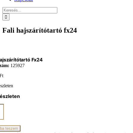
Keresés...
Fali hajszárítótartó fx24
Hajszárítótartó Fx24
zám:
125927
Ft
szleten
észleten
ítótartó
iség
ba teszem