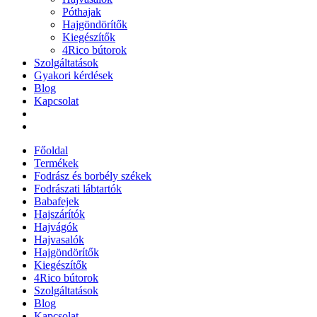
Póthajak
Hajgöndörítők
Kiegészítők
4Rico bútorok
Szolgáltatások
Gyakori kérdések
Blog
Kapcsolat
Főoldal
Termékek
Fodrász és borbély székek
Fodrászati lábtartók
Babafejek
Hajszárítók
Hajvágók
Hajvasalók
Hajgöndörítők
Kiegészítők
4Rico bútorok
Szolgáltatások
Blog
Kapcsolat