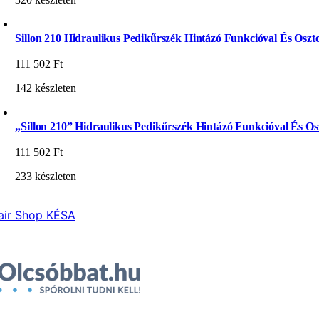
Sillon 210 Hidraulikus Pedikűrszék Hintázó Funkcióval És Oszto
111 502
Ft
142 készleten
„Sillon 210” Hidraulikus Pedikűrszék Hintázó Funkcióval És Osz
111 502
Ft
233 készleten
air Shop KÉSA