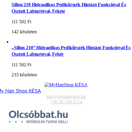
Sillon 210 Hidraulikus Pedikűrszék Hintázó Funkcióval És
Osztott Lábtartóval, Fekete
111 502
Ft
142 készleten
„Sillon 210” Hidraulikus Pedikűrszék Hintázó Funkcióval És
Osztott Lábtartóval, Fehér
111 502
Ft
233 készleten
y Hair Shop KÉSA
info@myhairshop.hu
+36 20 318 2514