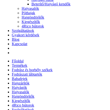
Beterítő/Hajvágó kendők
Hajvasalók
Póthajak
Hajgöndörítők
Kiegészítők
4Rico bútorok
Szolgáltatások
Gyakori kérdések
Blog
Kapcsolat
Főoldal
Termékek
Fodrász és borbély székek
Fodrászati lábtartók
Babafejek
Hajszárítók
Hajvágók
Hajvasalók
Hajgöndörítők
Kiegészítők
4Rico bútorok
Szolgáltatások