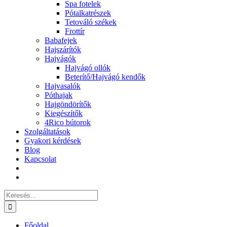
Spa fotelek
Pótalkatrészek
Tetováló székek
Frottír
Babafejek
Hajszárítók
Hajvágók
Hajvágó ollók
Beterítő/Hajvágó kendők
Hajvasalók
Póthajak
Hajgöndörítők
Kiegészítők
4Rico bútorok
Szolgáltatások
Gyakori kérdések
Blog
Kapcsolat
Keresés...
Főoldal