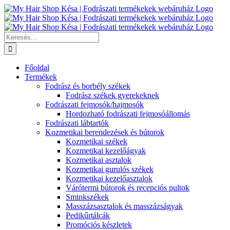
Kihagyás
Keresés...
Főoldal
Termékek
Fodrász és borbély székek
Fodrász székek gyerekeknek
Fodrászati fejmosók/hajmosók
Hordozható fodrászati fejmosóállomás
Fodrászati lábtartók
Kozmetikai berendezések és bútorok
Kozmetikai székek
Kozmetikai kezelőágyak
Kozmetikai asztalok
Kozmetikai gurulós székek
Kozmetikai kezelőasztalok
Várótermi bútorok és recepciós pultok
Sminkszékek
Masszázsasztalok és masszázságyak
Pedikűrtálcák
Promóciós készletek