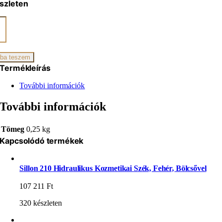
szleten
ó
yűrű/
gyűrű
ba teszem
Termékleírás
iség
További információk
További információk
Tömeg
0,25 kg
Kapcsolódó termékek
Sillon 210 Hidraulikus Kozmetikai Szék, Fehér, Bölcsővel
107 211
Ft
320 készleten