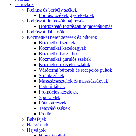
Termékek
Fodrász és borbély székek
Fodrász székek gyerekeknek
Fodrászati fejmosók/hajmosók
Hordozható fodrászati fejmosóállomás
Fodrászati lábtartók
Kozmetikai berendezések és bútorok
Kozmetikai székek
Kozmetikai kezelőágyak
Kozmetikai asztalok
Kozmetikai gurulós székek
Kozmetikai kezelőasztalok
Várótermi bútorok és recepciós pultok
Sminkszékek
Masszázsasztalok és masszázságyak
Pedikűrtálcák
Promóciós készletek
Spa fotelek
Pótalkatrészek
Tetováló székek
Frottír
Babafejek
Hajszárítók
Hajvágók
Hajvágó ollók