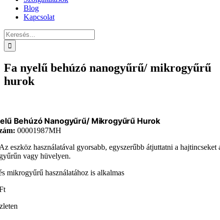
Blog
Kapcsolat
Keresés...
Fa nyelű behúzó nanogyűrű/ mikrogyűrű
hurok
yelű Behúzó Nanogyűrű/ Mikrogyűrű Hurok
zám:
00001987MH
Az eszköz használatával gyorsabb, egyszerűbb átjuttatni a hajtincseket 
gyűrűn vagy hüvelyen.
s mikrogyűrű használatához is alkalmas
Ft
zleten