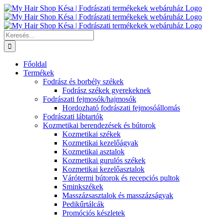
Kihagyás
Keresés...
Főoldal
Termékek
Fodrász és borbély székek
Fodrász székek gyerekeknek
Fodrászati fejmosók/hajmosók
Hordozható fodrászati fejmosóállomás
Fodrászati lábtartók
Kozmetikai berendezések és bútorok
Kozmetikai székek
Kozmetikai kezelőágyak
Kozmetikai asztalok
Kozmetikai gurulós székek
Kozmetikai kezelőasztalok
Várótermi bútorok és recepciós pultok
Sminkszékek
Masszázsasztalok és masszázságyak
Pedikűrtálcák
Promóciós készletek