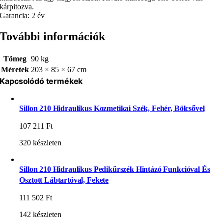
kárpitozva.
Garancia: 2 év
További információk
Tömeg
90 kg
Méretek
203 × 85 × 67 cm
Kapcsolódó termékek
Sillon 210 Hidraulikus Kozmetikai Szék, Fehér, Bölcsővel
107 211
Ft
320 készleten
Sillon 210 Hidraulikus Pedikűrszék Hintázó Funkcióval És
Osztott Lábtartóval, Fekete
111 502
Ft
142 készleten