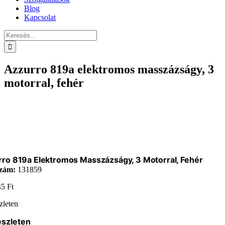
Blog
Kapcsolat
Keresés...
Azzurro 819a elektromos masszázságy, 3
motorral, fehér
ro 819a Elektromos Masszázságy, 3 Motorral, Fehér
zám:
131859
45
Ft
zleten
észleten