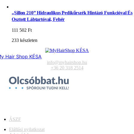
„Sillon 210” Hidraulikus Pedikűrszék Hintázó Funkcióval És
Osztott Lábtartóval, Fehér
111 502
Ft
233 készleten
y Hair Shop KÉSA
info@myhairshop.hu
+36 20 318 2514
ÁSZF
Elállási nyilatkozat