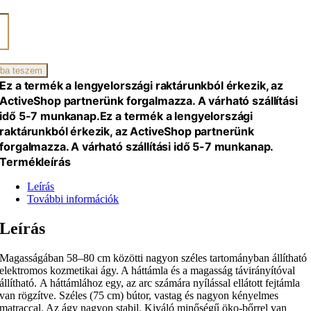
ro
omos
zságy,
ba teszem
al,
Ez a termék a lengyelországi raktárunkból érkezik, az
ActiveShop partnerünk forgalmazza. A várható szállítási
iség
idő 5-7 munkanap.
Ez a termék a lengyelországi
raktárunkból érkezik, az ActiveShop partnerünk
forgalmazza. A várható szállítási idő 5-7 munkanap.
Termékleírás
Leírás
További információk
Leírás
Magasságában 58–80 cm közötti nagyon széles tartományban állítható
elektromos kozmetikai ágy. A háttámla és a magasság távirányítóval
állítható. A háttámlához egy, az arc számára nyílással ellátott fejtámla
van rögzítve. Széles (75 cm) bútor, vastag és nagyon kényelmes
matraccal. Az ágy nagyon stabil. Kiváló minőségű öko-bőrrel van