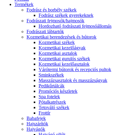
Termékek
Fodrász és borbély székek
Fodrász székek gyerekeknek
Fodrászati fejmosók/hajmosók
Hordozható fodrászati fejmosóállomás
Fodrászati lábtartók
Kozmetikai berendezések és bútorok
Kozmetikai székek
Kozmetikai kezelőágyak
Kozmetikai asztalok
Kozmetikai gurulós székek
Kozmetikai kezelőasztalok
Várótermi bútorok és recepciós pultok
Sminkszékek
Masszázsasztalok és masszázságyak
Pedikűrtálcák
Promóciós készletek
Spa fotelek
Pótalkatrészek
Tetováló székek
Frottír
Babafejek
Hajszárítók
Hajvágók
Hajvágó ollók