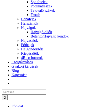
Spa fotelek
Pótalkatrészek
Tetováló székek
Frottír
Babafejek
Hajszárítók
Hajvágók
Hajvágó ollók
Beterítő/Hajvágó kendők
Hajvasalók
Póthajak
Hajgöndörítők
Kiegészítők
4Rico bútorok
Szolgáltatások
Gyakori kérdések
Blog
Kapcsolat
Keresés...
Főoldal