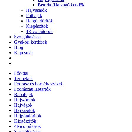
Beterítő/Hajvágó kendők
Hajvasalók
Póthajak
Hajgöndörítők
Kiegészítők
4Rico bútorok
Szolgáltatások
Gyakori kérdések
Blog
Kapcsolat
Főoldal
Termékek
Fodrász és borbély székek
Fodrászati lábtartók
Babafejek
Hajszárítók
Hajvágók
Hajvasalók
Hajgöndörítők
Kiegészítők
4Rico bútorok
Szolgáltatások