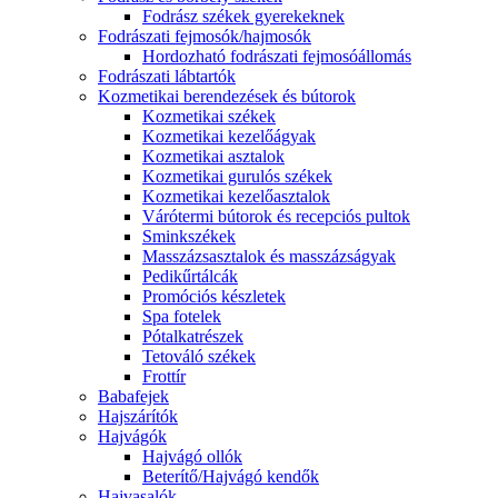
Fodrász székek gyerekeknek
Fodrászati fejmosók/hajmosók
Hordozható fodrászati fejmosóállomás
Fodrászati lábtartók
Kozmetikai berendezések és bútorok
Kozmetikai székek
Kozmetikai kezelőágyak
Kozmetikai asztalok
Kozmetikai gurulós székek
Kozmetikai kezelőasztalok
Várótermi bútorok és recepciós pultok
Sminkszékek
Masszázsasztalok és masszázságyak
Pedikűrtálcák
Promóciós készletek
Spa fotelek
Pótalkatrészek
Tetováló székek
Frottír
Babafejek
Hajszárítók
Hajvágók
Hajvágó ollók
Beterítő/Hajvágó kendők
Hajvasalók