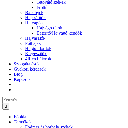
Tetováló székek
Frottír
Babafejek
Hajszárítók
Hajvágók
Hajvágó ollók
Beterítő/Hajvágó kendők
Hajvasalók
Póthajak
Hajgöndörítők
Kiegészítők
4Rico bútorok
Szolgáltatások
Gyakori kérdések
Blog
Kapcsolat
Keresés...
Főoldal
Termékek
Fodrász és borbély székek