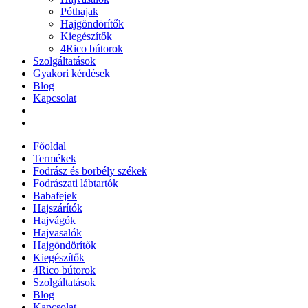
Póthajak
Hajgöndörítők
Kiegészítők
4Rico bútorok
Szolgáltatások
Gyakori kérdések
Blog
Kapcsolat
Főoldal
Termékek
Fodrász és borbély székek
Fodrászati lábtartók
Babafejek
Hajszárítók
Hajvágók
Hajvasalók
Hajgöndörítők
Kiegészítők
4Rico bútorok
Szolgáltatások
Blog
Kapcsolat