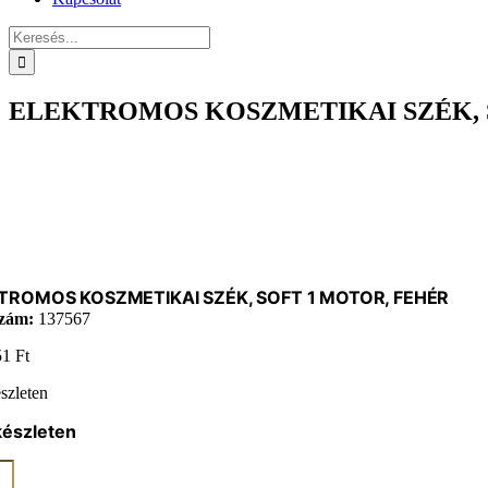
Keresés...
ELEKTROMOS KOSZMETIKAI SZÉK, 
TROMOS KOSZMETIKAI SZÉK, SOFT 1 MOTOR, FEHÉR
zám:
137567
51
Ft
szleten
készleten
KTROMOS
METIKAI