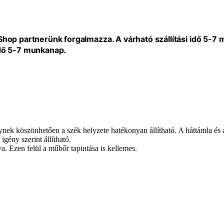
eShop partnerünk forgalmazza. A várható szállítási idő 5-7
idő 5-7 munkanap.
ynek köszönhetően a szék helyzete hatékonyan állítható. A háttámla és 
ény szerint állítható.
. Ezen felül a műbőr tapintása is kellemes.