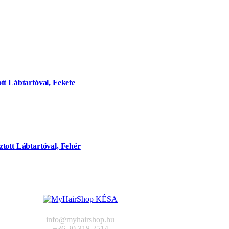
tt Lábtartóval, Fekete
tott Lábtartóval, Fehér
info@myhairshop.hu
+36 20 318 2514