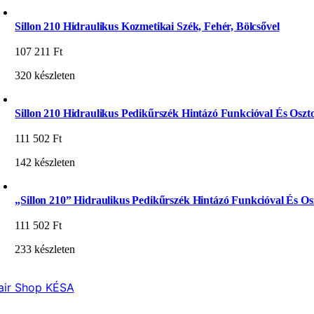
Sillon 210 Hidraulikus Kozmetikai Szék, Fehér, Bölcsővel
107 211
Ft
320 készleten
Sillon 210 Hidraulikus Pedikűrszék Hintázó Funkcióval És Oszto
111 502
Ft
142 készleten
„Sillon 210” Hidraulikus Pedikűrszék Hintázó Funkcióval És Osz
111 502
Ft
233 készleten
air Shop KÉSA