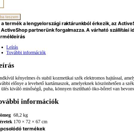
,
ba teszem
R,
 a termék a lengyelországi raktárunkból érkezik, az Activ
R
 ActiveShop partnerünk forgalmazza. A várható szállítási 
iség
rmékleírás
Leírás
További információk
eírás
ndkívül kényelmes és stabil kozmetikai szék elektromos hajtással, amel
vábbi előnye a levehető kartámaszok, amelyeknek köszönhetően a szék ig
 ülés kiváló minőségű, puha, könnyen tisztítható öko-bőrrel van bevonva
ovábbi információk
ömeg
68,2 kg
éretek
170 × 72 × 67 cm
pcsolódó termékek