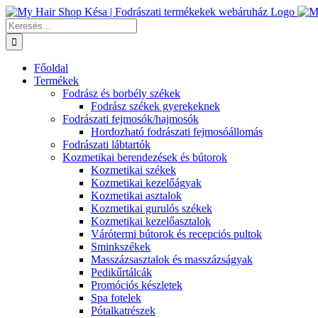
Kihagyás
Keresés...
Főoldal
Termékek
Fodrász és borbély székek
Fodrász székek gyerekeknek
Fodrászati fejmosók/hajmosók
Hordozható fodrászati fejmosóállomás
Fodrászati lábtartók
Kozmetikai berendezések és bútorok
Kozmetikai székek
Kozmetikai kezelőágyak
Kozmetikai asztalok
Kozmetikai gurulós székek
Kozmetikai kezelőasztalok
Várótermi bútorok és recepciós pultok
Sminkszékek
Masszázsasztalok és masszázságyak
Pedikűrtálcák
Promóciós készletek
Spa fotelek
Pótalkatrészek