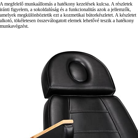
A megfelelő munkaállomás a hatékony kezelések kulcsa. A részletek
iránti figyelem, a sokoldalúság és a funkcionalitás azok a jellemzők,
amelyek megkülönböztetik ezt a kozmetikai bútorkészletet. A készletet
alkotó, tökéletesen összeválogatott elemek lehetővé teszik a hatékony
munkavégzést.