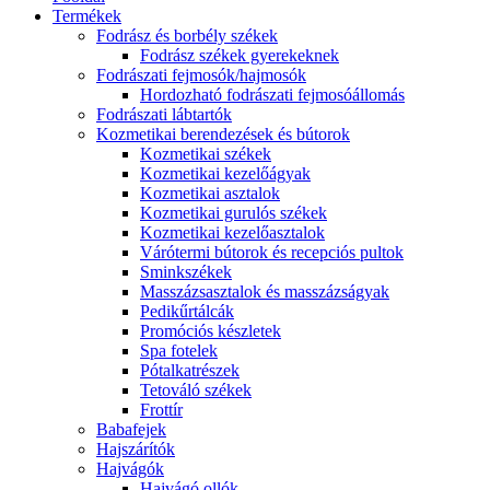
Termékek
Fodrász és borbély székek
Fodrász székek gyerekeknek
Fodrászati fejmosók/hajmosók
Hordozható fodrászati fejmosóállomás
Fodrászati lábtartók
Kozmetikai berendezések és bútorok
Kozmetikai székek
Kozmetikai kezelőágyak
Kozmetikai asztalok
Kozmetikai gurulós székek
Kozmetikai kezelőasztalok
Várótermi bútorok és recepciós pultok
Sminkszékek
Masszázsasztalok és masszázságyak
Pedikűrtálcák
Promóciós készletek
Spa fotelek
Pótalkatrészek
Tetováló székek
Frottír
Babafejek
Hajszárítók
Hajvágók
Hajvágó ollók