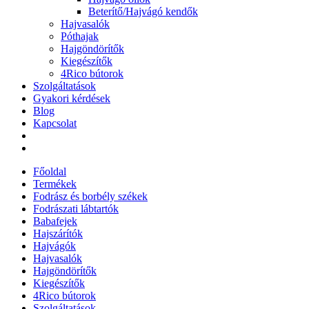
Beterítő/Hajvágó kendők
Hajvasalók
Póthajak
Hajgöndörítők
Kiegészítők
4Rico bútorok
Szolgáltatások
Gyakori kérdések
Blog
Kapcsolat
Főoldal
Termékek
Fodrász és borbély székek
Fodrászati lábtartók
Babafejek
Hajszárítók
Hajvágók
Hajvasalók
Hajgöndörítők
Kiegészítők
4Rico bútorok
Szolgáltatások