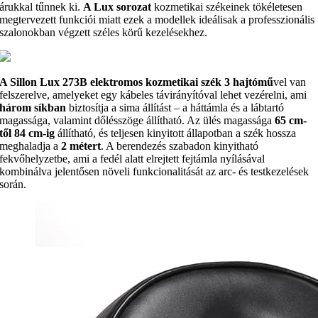
árukkal tűnnek ki.
A Lux sorozat
kozmetikai székeinek tökéletesen
megtervezett funkciói miatt ezek a modellek ideálisak a professzionális
szalonokban végzett széles körű kezelésekhez.
A Sillon Lux 273B elektromos kozmetikai szék 3 hajtómű
vel van
felszerelve, amelyeket egy kábeles távirányítóval lehet vezérelni, ami
három síkban
biztosítja a sima állítást – a háttámla és a lábtartó
magassága, valamint dőlésszöge állítható. Az ülés magassága
65 cm-
től 84 cm-ig
állítható, és teljesen kinyitott állapotban a szék hossza
meghaladja a
2 métert
. A berendezés szabadon kinyitható
fekvőhelyzetbe, ami a fedél alatt elrejtett fejtámla nyílásával
kombinálva jelentősen növeli funkcionalitását az arc- és testkezelések
során.