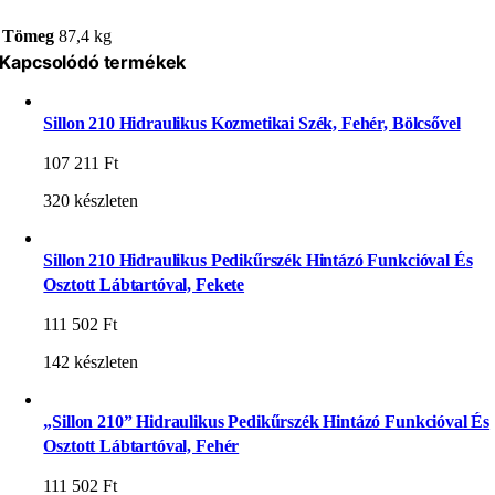
Tömeg
87,4 kg
Kapcsolódó termékek
Sillon 210 Hidraulikus Kozmetikai Szék, Fehér, Bölcsővel
107 211
Ft
320 készleten
Sillon 210 Hidraulikus Pedikűrszék Hintázó Funkcióval És
Osztott Lábtartóval, Fekete
111 502
Ft
142 készleten
„Sillon 210” Hidraulikus Pedikűrszék Hintázó Funkcióval És
Osztott Lábtartóval, Fehér
111 502
Ft