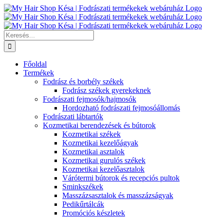
Kihagyás
Keresés...
Főoldal
Termékek
Fodrász és borbély székek
Fodrász székek gyerekeknek
Fodrászati fejmosók/hajmosók
Hordozható fodrászati fejmosóállomás
Fodrászati lábtartók
Kozmetikai berendezések és bútorok
Kozmetikai székek
Kozmetikai kezelőágyak
Kozmetikai asztalok
Kozmetikai gurulós székek
Kozmetikai kezelőasztalok
Várótermi bútorok és recepciós pultok
Sminkszékek
Masszázsasztalok és masszázságyak
Pedikűrtálcák
Promóciós készletek