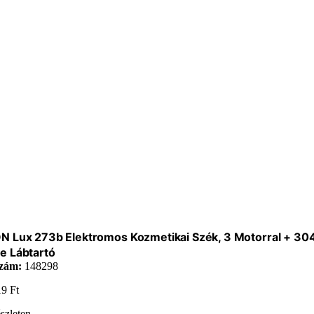
N Lux 273b Elektromos Kozmetikai Szék, 3 Motorral + 30
e Lábtartó
zám:
148298
19
Ft
szleten