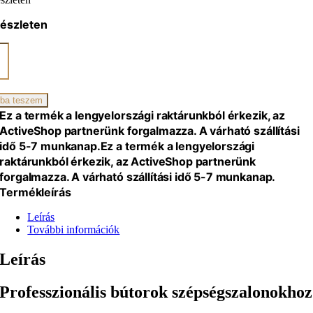
készleten
ON
omos
ikai
ba teszem
Ez a termék a lengyelországi raktárunkból érkezik, az
ActiveShop partnerünk forgalmazza. A várható szállítási
al
idő 5-7 munkanap.
Ez a termék a lengyelországi
raktárunkból érkezik, az ActiveShop partnerünk
forgalmazza. A várható szállítási idő 5-7 munkanap.
Termékleírás
ó
iség
Leírás
További információk
Leírás
Professzionális bútorok szépségszalonokhoz