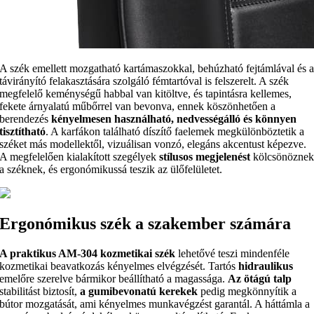
A szék emellett mozgatható kartámaszokkal, behúzható fejtámlával és 
távirányító felakasztására szolgáló fémtartóval is felszerelt. A szék
megfelelő keménységű habbal van kitöltve, és tapintásra kellemes,
fekete árnyalatú műbőrrel van bevonva, ennek köszönhetően a
berendezés
kényelmesen használható, nedvességálló és könnyen
tisztítható
. A karfákon található díszítő faelemek megkülönböztetik a
széket más modellektől, vizuálisan vonzó, elegáns akcentust képezve.
A megfelelően kialakított szegélyek
stílusos megjelenést
kölcsönözne
a széknek, és ergonómikussá teszik az ülőfelületet.
Ergonómikus szék a szakember számára
A praktikus AM-304 kozmetikai szék
lehetővé teszi mindenféle
kozmetikai beavatkozás kényelmes elvégzését. Tartós
hidraulikus
emelőre szerelve bármikor beállítható a magassága.
Az ötágú talp
stabilitást biztosít,
a gumibevonatú kerekek
pedig megkönnyítik a
bútor mozgatását, ami kényelmes munkavégzést garantál. A háttámla a