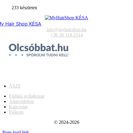
233 készleten
y Hair Shop KÉSA
info@myhairshop.hu
+36 20 318 2514
ÁSZF
Elállási nyilatkozat
Adatvédelem
Kapcsolat
Fiókom
© 2024-2026
Page load link