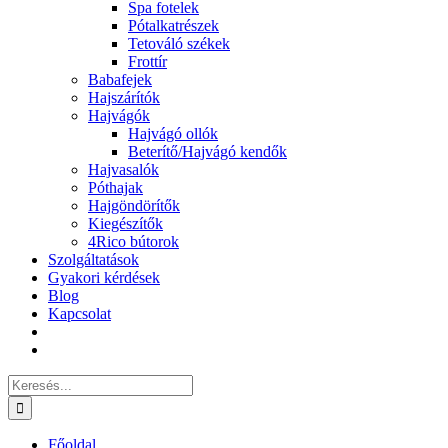
Spa fotelek
Pótalkatrészek
Tetováló székek
Frottír
Babafejek
Hajszárítók
Hajvágók
Hajvágó ollók
Beterítő/Hajvágó kendők
Hajvasalók
Póthajak
Hajgöndörítők
Kiegészítők
4Rico bútorok
Szolgáltatások
Gyakori kérdések
Blog
Kapcsolat
Keresés...
Főoldal