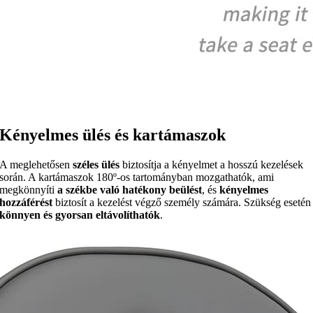
Kényelmes ülés és kartámaszok
A meglehetősen
széles ülés
biztosítja a kényelmet a hosszú kezelések
során. A kartámaszok 180º-os tartományban mozgathatók, ami
megkönnyíti
a székbe való hatékony beülést
, és
kényelmes
hozzáférést
biztosít a kezelést végző személy számára. Szükség esetén
könnyen és gyorsan eltávolíthatók
.