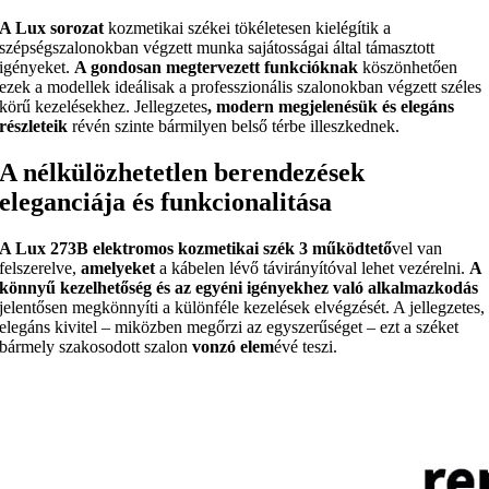
A Lux sorozat
kozmetikai székei tökéletesen kielégítik a
szépségszalonokban végzett munka sajátosságai által támasztott
igényeket.
A gondosan megtervezett funkcióknak
köszönhetően
ezek a modellek ideálisak a professzionális szalonokban végzett széles
körű kezelésekhez. Jellegzetes
, modern megjelenésük és elegáns
részleteik
révén szinte bármilyen belső térbe illeszkednek.
A nélkülözhetetlen berendezések
eleganciája és funkcionalitása
A Lux 273B elektromos kozmetikai szék 3 működtető
vel van
felszerelve,
amelyeket
a kábelen lévő távirányítóval lehet vezérelni.
A
könnyű kezelhetőség és az egyéni igényekhez való alkalmazkodás
jelentősen megkönnyíti a különféle kezelések elvégzését. A jellegzetes,
elegáns kivitel – miközben megőrzi az egyszerűséget – ezt a széket
bármely szakosodott szalon
vonzó elem
évé teszi.