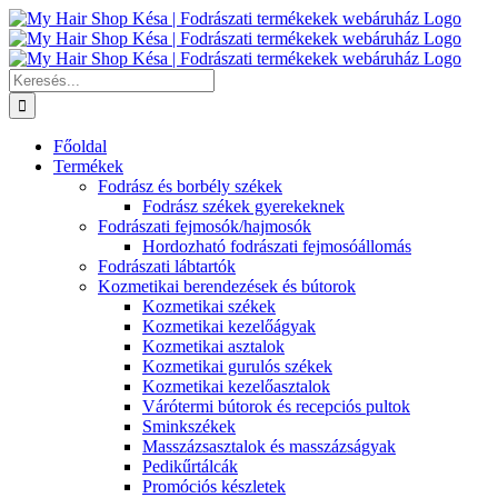
Kihagyás
Keresés...
Főoldal
Termékek
Fodrász és borbély székek
Fodrász székek gyerekeknek
Fodrászati fejmosók/hajmosók
Hordozható fodrászati fejmosóállomás
Fodrászati lábtartók
Kozmetikai berendezések és bútorok
Kozmetikai székek
Kozmetikai kezelőágyak
Kozmetikai asztalok
Kozmetikai gurulós székek
Kozmetikai kezelőasztalok
Várótermi bútorok és recepciós pultok
Sminkszékek
Masszázsasztalok és masszázságyak
Pedikűrtálcák
Promóciós készletek