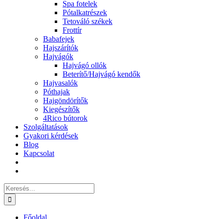
Spa fotelek
Pótalkatrészek
Tetováló székek
Frottír
Babafejek
Hajszárítók
Hajvágók
Hajvágó ollók
Beterítő/Hajvágó kendők
Hajvasalók
Póthajak
Hajgöndörítők
Kiegészítők
4Rico bútorok
Szolgáltatások
Gyakori kérdések
Blog
Kapcsolat
Keresés...
Főoldal