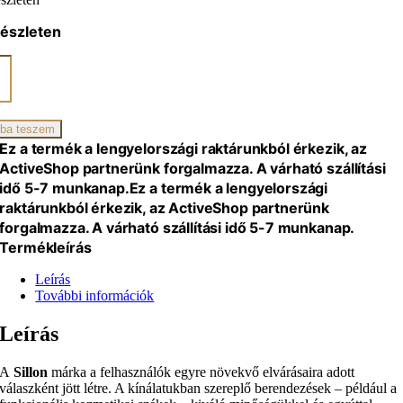
készleten
ON
omos
ikai
ba teszem
Ez a termék a lengyelországi raktárunkból érkezik, az
ActiveShop partnerünk forgalmazza. A várható szállítási
al,
idő 5-7 munkanap.
Ez a termék a lengyelországi
,
raktárunkból érkezik, az ActiveShop partnerünk
forgalmazza. A várható szállítási idő 5-7 munkanap.
iség
Termékleírás
Leírás
További információk
Leírás
A
Sillon
márka a felhasználók egyre növekvő elvárásaira adott
válaszként jött létre. A kínálatukban szereplő berendezések – például a