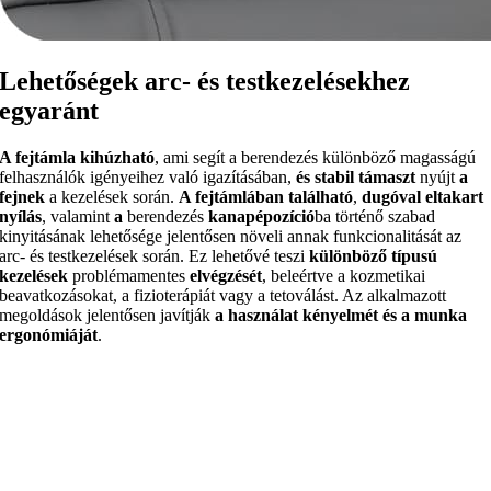
Lehetőségek arc- és testkezelésekhez
egyaránt
A fejtámla kihúzható
, ami segít a berendezés különböző magasságú
felhasználók igényeihez való igazításában,
és stabil támaszt
nyújt
a
fejnek
a kezelések során.
A fejtámlában található
,
dugóval eltakart
nyílás
, valamint
a
berendezés
kanapépozíció
ba
történő szabad
kinyitásának lehetősége jelentősen növeli annak funkcionalitását az
arc- és testkezelések során. Ez lehetővé teszi
különböző típusú
kezelések
problémamentes
elvégzését
, beleértve a kozmetikai
beavatkozásokat, a fizioterápiát vagy a tetoválást. Az alkalmazott
megoldások jelentősen javítják
a használat kényelmét és a munka
ergonómiáját
.