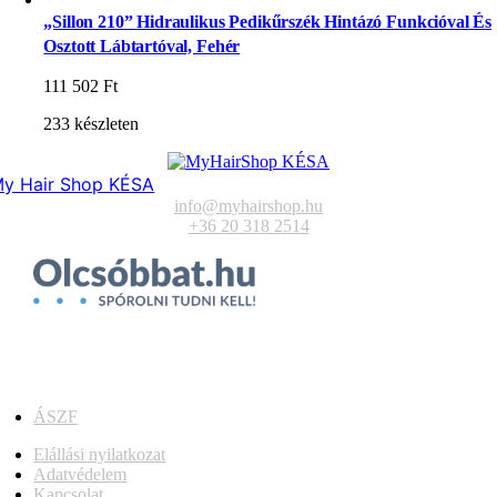
„Sillon 210” Hidraulikus Pedikűrszék Hintázó Funkcióval És
Osztott Lábtartóval, Fehér
111 502
Ft
233 készleten
y Hair Shop KÉSA
info@myhairshop.hu
+36 20 318 2514
ÁSZF
Elállási nyilatkozat
Adatvédelem
Kapcsolat