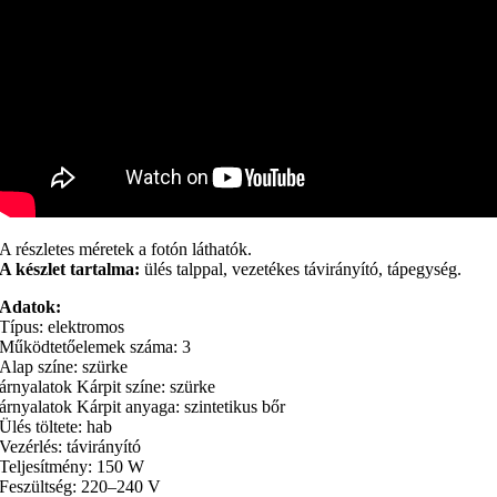
A részletes méretek a fotón láthatók.
A készlet tartalma:
ülés talppal, vezetékes távirányító, tápegység.
Adatok:
Típus: elektromos
Működtetőelemek száma: 3
Alap színe: szürke
árnyalatok Kárpit színe: szürke
árnyalatok Kárpit anyaga: szintetikus bőr
Ülés töltete: hab
Vezérlés: távirányító
Teljesítmény: 150 W
Feszültség: 220–240 V