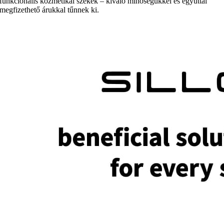
funkcionális kozmetikai székek – kiváló minőségükkel és egyúttal
megfizethető árukkal tűnnek ki.