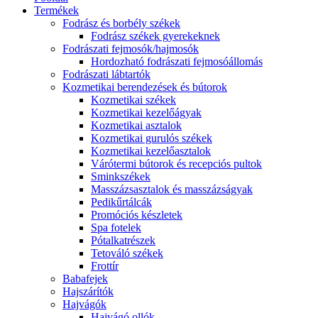
Termékek
Fodrász és borbély székek
Fodrász székek gyerekeknek
Fodrászati fejmosók/hajmosók
Hordozható fodrászati fejmosóállomás
Fodrászati lábtartók
Kozmetikai berendezések és bútorok
Kozmetikai székek
Kozmetikai kezelőágyak
Kozmetikai asztalok
Kozmetikai gurulós székek
Kozmetikai kezelőasztalok
Várótermi bútorok és recepciós pultok
Sminkszékek
Masszázsasztalok és masszázságyak
Pedikűrtálcák
Promóciós készletek
Spa fotelek
Pótalkatrészek
Tetováló székek
Frottír
Babafejek
Hajszárítók
Hajvágók
Hajvágó ollók