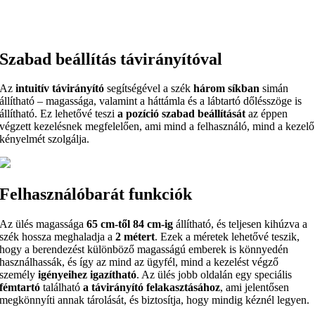
Szabad beállítás távirányítóval
Az
intuitív távirányító
segítségével a szék
három síkban
simán
állítható – magassága, valamint a háttámla és a lábtartó dőlésszöge is
állítható. Ez lehetővé teszi
a pozíció szabad beállítását
az éppen
végzett kezelésnek megfelelően, ami mind a felhasználó, mind a kezelő
kényelmét szolgálja.
Felhasználóbarát funkciók
Az ülés magassága
65 cm-től 84 cm-ig
állítható, és teljesen kihúzva a
szék hossza meghaladja a
2 métert
. Ezek a méretek lehetővé teszik,
hogy a berendezést különböző magasságú emberek is könnyedén
használhassák, és így az mind az ügyfél, mind a kezelést végző
személy
igényeihez igazítható
. Az ülés jobb oldalán egy speciális
fémtartó
található
a távirányító felakasztásához
, ami jelentősen
megkönnyíti annak tárolását, és biztosítja, hogy mindig kéznél legyen.