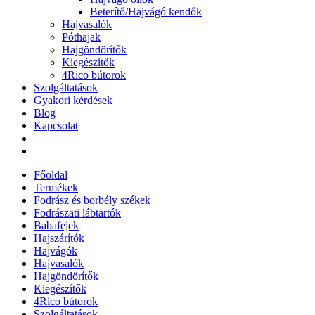
Beterítő/Hajvágó kendők
Hajvasalók
Póthajak
Hajgöndörítők
Kiegészítők
4Rico bútorok
Szolgáltatások
Gyakori kérdések
Blog
Kapcsolat
Főoldal
Termékek
Fodrász és borbély székek
Fodrászati lábtartók
Babafejek
Hajszárítók
Hajvágók
Hajvasalók
Hajgöndörítők
Kiegészítők
4Rico bútorok
Szolgáltatások