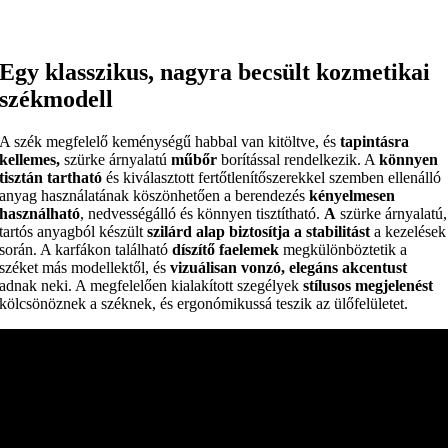
Egy klasszikus, nagyra becsült kozmetikai
székmodell
A szék megfelelő keménységű habbal van kitöltve, és
tapintásra
kellemes,
szürke árnyalatú
műbőr
borítással rendelkezik. A
könnyen
tisztán tartható
és kiválasztott fertőtlenítőszerekkel szemben ellenálló
anyag használatának köszönhetően a berendezés
kényelmesen
használható
, nedvességálló és könnyen tisztítható.
A
szürke árnyalatú,
tartós anyagból készült
szilárd alap biztosítja a stabilitást
a kezelések
során. A karfákon található
díszítő faelemek
megkülönböztetik a
széket más modellektől, és
vizuálisan vonzó, elegáns akcentust
adnak neki. A megfelelően kialakított szegélyek
stílusos megjelenést
kölcsönöznek a széknek, és ergonómikussá teszik az ülőfelületet.