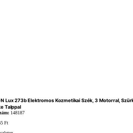
N Lux 273b Elektromos Kozmetikai Szék, 3 Motorral, Szür
e Talppal
zám:
148187
65
Ft
szleten