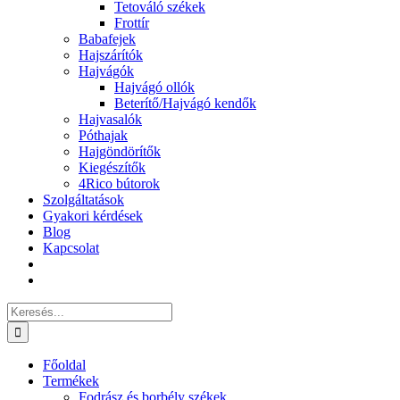
Tetováló székek
Frottír
Babafejek
Hajszárítók
Hajvágók
Hajvágó ollók
Beterítő/Hajvágó kendők
Hajvasalók
Póthajak
Hajgöndörítők
Kiegészítők
4Rico bútorok
Szolgáltatások
Gyakori kérdések
Blog
Kapcsolat
Keresés...
Főoldal
Termékek
Fodrász és borbély székek