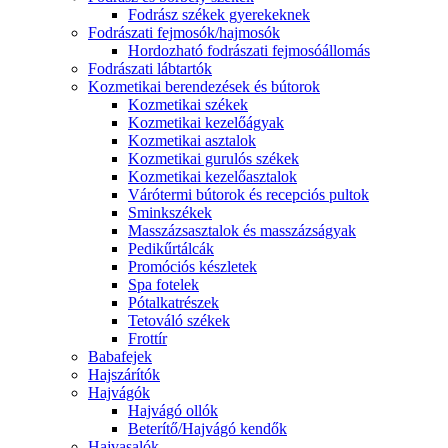
Fodrász székek gyerekeknek
Fodrászati fejmosók/hajmosók
Hordozható fodrászati fejmosóállomás
Fodrászati lábtartók
Kozmetikai berendezések és bútorok
Kozmetikai székek
Kozmetikai kezelőágyak
Kozmetikai asztalok
Kozmetikai gurulós székek
Kozmetikai kezelőasztalok
Várótermi bútorok és recepciós pultok
Sminkszékek
Masszázsasztalok és masszázságyak
Pedikűrtálcák
Promóciós készletek
Spa fotelek
Pótalkatrészek
Tetováló székek
Frottír
Babafejek
Hajszárítók
Hajvágók
Hajvágó ollók
Beterítő/Hajvágó kendők
Hajvasalók