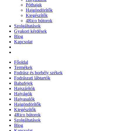
Póthajak
Hajgöndörítők
Kiegészítők
4Rico bútorok
Szolgáltatások
Gyakori kérdések
Blog
Kapcsolat
Főoldal
Termékek
Fodrász és borbély székek
Fodrászati lábtartók
Babafejek
Hajszárítók
Hajvágók
Hajvasalók
Hajgöndörítők
Kiegészítők
4Rico bútorok
Szolgáltatások
Blog
Kapcsolat