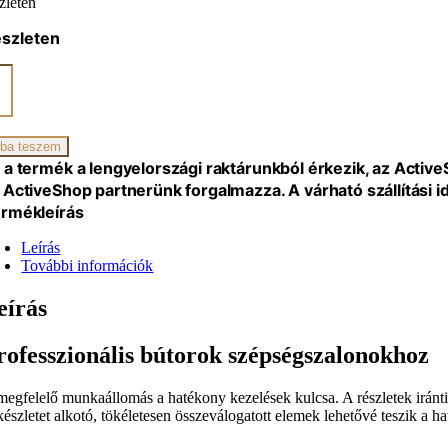
zleten
észleten
omos
ikai
ba teszem
 a termék a lengyelországi raktárunkból érkezik, az Activ
al
 ActiveShop partnerünk forgalmazza. A várható szállítási 
rmékleírás
Leírás
További információk
ó
iség
eírás
rofesszionális bútorok szépségszalonokhoz
megfelelő munkaállomás a hatékony kezelések kulcsa. A részletek iránti
készletet alkotó, tökéletesen összeválogatott elemek lehetővé teszik a 