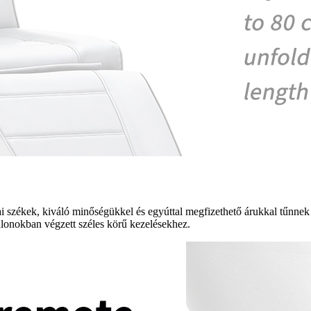
ai székek, kiváló minőségükkel és egyúttal megfizethető árukkal tűnnek
zalonokban végzett széles körű kezelésekhez.