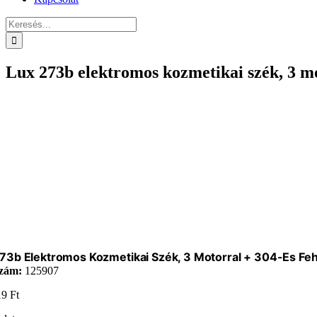
Keresés...
Lux 273b elektromos kozmetikai szék, 3 mo
73b Elektromos Kozmetikai Szék, 3 Motorral + 304-Es Feh
zám:
125907
19
Ft