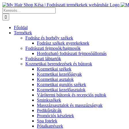
Kihagyás
Keresés...
Főoldal
Termékek
Fodrász és borbély székek
Fodrász székek gyerekeknek
Fodrászati fejmosók/hajmosók
Hordozható fodrászati fejmosóállomás
Fodrászati lábtartók
Kozmetikai berendezések és bútorok
Kozmetikai székek
Kozmetikai kezelőágyak
Kozmetikai asztalok
Kozmetikai gurulós székek
Kozmetikai kezelőasztalok
Várótermi bútorok és recepciós pultok
Sminkszékek
Masszázsasztalok és masszázságyak
Pedikűrtálcák
Promóciós készletek
Spa fotelek
Pótalkatrészek