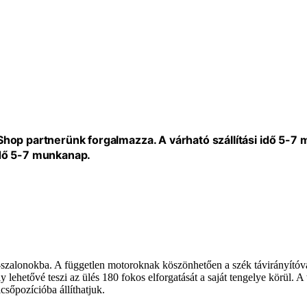
eShop partnerünk forgalmazza. A várható szállítási idő 5-7
idő 5-7 munkanap.
zalonokba. A független motoroknak köszönhetően a szék távirányítóval 5 
lehetővé teszi az ülés 180 fokos elforgatását a saját tengelye körül. A t
csőpozícióba állíthatjuk.