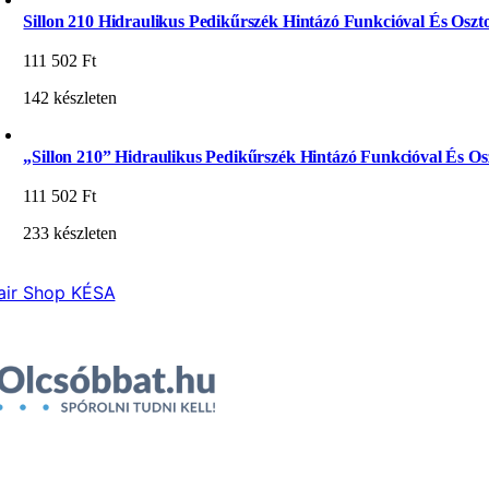
Sillon 210 Hidraulikus Pedikűrszék Hintázó Funkcióval És Oszto
111 502
Ft
142 készleten
„Sillon 210” Hidraulikus Pedikűrszék Hintázó Funkcióval És Osz
111 502
Ft
233 készleten
air Shop KÉSA