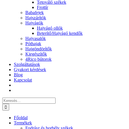
Tetováló székek
Frottír
Babafejek
Hajszárítók
Hajvágók
Hajvágó ollók
Beterítő/Hajvágó kendők
Hajvasalók
Póthajak
Hajgöndörítők
Kiegészítők
4Rico bútorok
Szolgáltatások
Gyakori kérdések
Blog
Kapcsolat
Keresés...
Főoldal
Termékek
Fodrász és borbély székek