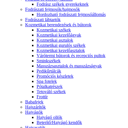
Fodrász székek gyerekeknek
Fodrászati fejmosók/hajmosók
Hordozható fodrászati fejmosóállomás
Fodrászati lábtartók
Kozmetikai berendezések és bútorok
Kozmetikai székek
Kozmetikai kezelőágyak
Kozmetikai asztalok
Kozmetikai gurulós székek
Kozmetikai kezelőasztalok
Várótermi bútorok és recepciós pultok
Sminkszékek
Masszázsasztalok és masszázságyak
Pedikűrtálcák
Promóciós készletek
Spa fotelek
Pótalkatrészek
Tetováló székek
Frottír
Babafejek
Hajszárítók
Hajvágók
Hajvágó ollók
Beterítő/Hajvágó kendők
Hajvasalók