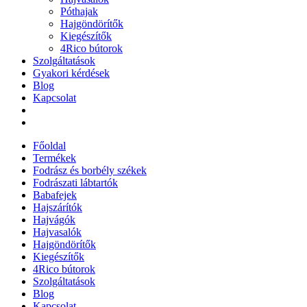
Póthajak
Hajgöndörítők
Kiegészítők
4Rico bútorok
Szolgáltatások
Gyakori kérdések
Blog
Kapcsolat
Főoldal
Termékek
Fodrász és borbély székek
Fodrászati lábtartók
Babafejek
Hajszárítók
Hajvágók
Hajvasalók
Hajgöndörítők
Kiegészítők
4Rico bútorok
Szolgáltatások
Blog
Kapcsolat