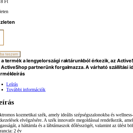
18
Ft
leten
zleten
ro
omos
ikai
ba teszem
 a termék a lengyelországi raktárunkból érkezik, az Activ
 ActiveShop partnerünk forgalmazza. A várható szállítási 
al,
rmékleírás
Leírás
iség
További információk
eírás
ektromos kozmetikai szék, amely ideális szépségszalonokba és wellness-s
tkezelések elvégzésére. A szék innovatív megoldással rendelkezik, amely 
gasságát, a háttámla és a lábtámaszok dőlésszögét, valamint az ülést böl
rancia: 2 év