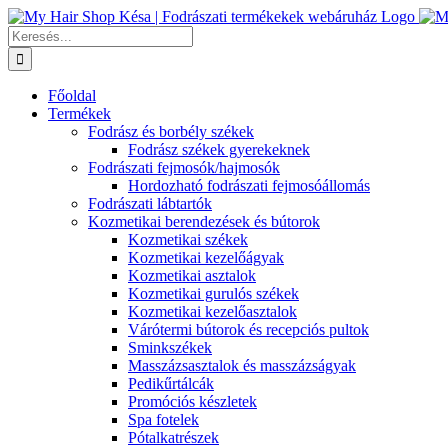
Kihagyás
Keresés...
Főoldal
Termékek
Fodrász és borbély székek
Fodrász székek gyerekeknek
Fodrászati fejmosók/hajmosók
Hordozható fodrászati fejmosóállomás
Fodrászati lábtartók
Kozmetikai berendezések és bútorok
Kozmetikai székek
Kozmetikai kezelőágyak
Kozmetikai asztalok
Kozmetikai gurulós székek
Kozmetikai kezelőasztalok
Várótermi bútorok és recepciós pultok
Sminkszékek
Masszázsasztalok és masszázságyak
Pedikűrtálcák
Promóciós készletek
Spa fotelek
Pótalkatrészek