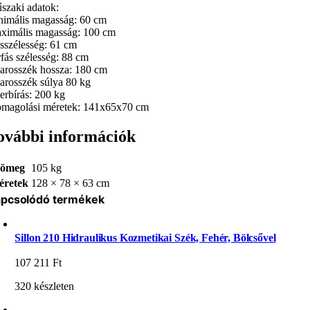
szaki adatok:
nimális magasság: 60 cm
ximális magasság: 100 cm
ésszélesség: 61 cm
rfás szélesség: 88 cm
karosszék hossza: 180 cm
karosszék súlya 80 kg
herbírás: 200 kg
omagolási méretek: 141x65x70 cm
ovábbi információk
ömeg
105 kg
éretek
128 × 78 × 63 cm
pcsolódó termékek
Sillon 210 Hidraulikus Kozmetikai Szék, Fehér, Bölcsővel
107 211
Ft
320 készleten