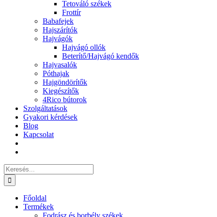
Tetováló székek
Frottír
Babafejek
Hajszárítók
Hajvágók
Hajvágó ollók
Beterítő/Hajvágó kendők
Hajvasalók
Póthajak
Hajgöndörítők
Kiegészítők
4Rico bútorok
Szolgáltatások
Gyakori kérdések
Blog
Kapcsolat
Keresés...
Főoldal
Termékek
Fodrász és borbély székek