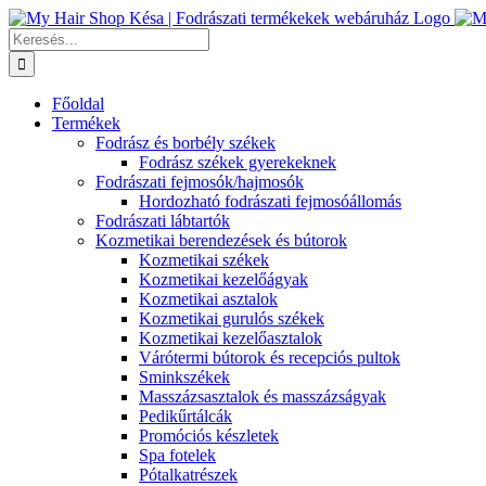
Kihagyás
Keresés...
Főoldal
Termékek
Fodrász és borbély székek
Fodrász székek gyerekeknek
Fodrászati fejmosók/hajmosók
Hordozható fodrászati fejmosóállomás
Fodrászati lábtartók
Kozmetikai berendezések és bútorok
Kozmetikai székek
Kozmetikai kezelőágyak
Kozmetikai asztalok
Kozmetikai gurulós székek
Kozmetikai kezelőasztalok
Várótermi bútorok és recepciós pultok
Sminkszékek
Masszázsasztalok és masszázságyak
Pedikűrtálcák
Promóciós készletek
Spa fotelek
Pótalkatrészek