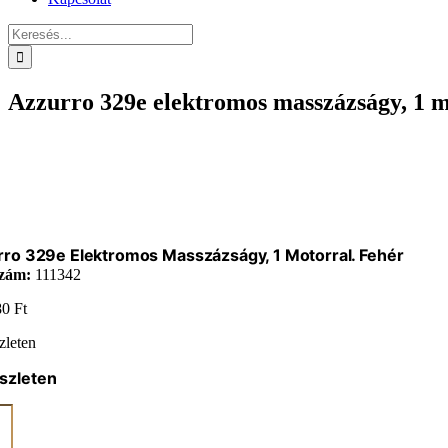
Keresés...
Azzurro 329e elektromos masszázságy, 1 m
ro 329e Elektromos Masszázságy, 1 Motorral. Fehér
zám:
111342
80
Ft
zleten
szleten
ro
omos