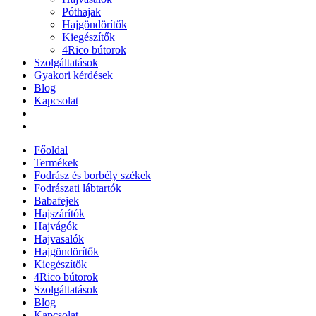
Póthajak
Hajgöndörítők
Kiegészítők
4Rico bútorok
Szolgáltatások
Gyakori kérdések
Blog
Kapcsolat
Főoldal
Termékek
Fodrász és borbély székek
Fodrászati lábtartók
Babafejek
Hajszárítók
Hajvágók
Hajvasalók
Hajgöndörítők
Kiegészítők
4Rico bútorok
Szolgáltatások
Blog
Kapcsolat