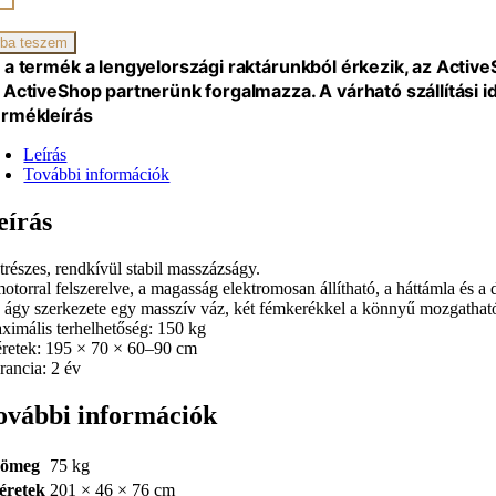
zságy,
ba teszem
al.
 a termék a lengyelországi raktárunkból érkezik, az Activ
 ActiveShop partnerünk forgalmazza. A várható szállítási 
iség
rmékleírás
Leírás
További információk
eírás
trészes, rendkívül stabil masszázságy.
otorral felszerelve, a magasság elektromosan állítható, a háttámla és a d
 ágy szerkezete egy masszív váz, két fémkerékkel a könnyű mozgatható
ximális terhelhetőség: 150 kg
retek: 195 × 70 × 60–90 cm
rancia: 2 év
ovábbi információk
ömeg
75 kg
éretek
201 × 46 × 76 cm