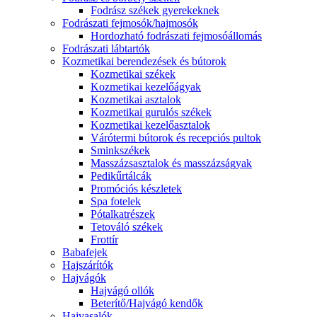
Fodrász székek gyerekeknek
Fodrászati fejmosók/hajmosók
Hordozható fodrászati fejmosóállomás
Fodrászati lábtartók
Kozmetikai berendezések és bútorok
Kozmetikai székek
Kozmetikai kezelőágyak
Kozmetikai asztalok
Kozmetikai gurulós székek
Kozmetikai kezelőasztalok
Várótermi bútorok és recepciós pultok
Sminkszékek
Masszázsasztalok és masszázságyak
Pedikűrtálcák
Promóciós készletek
Spa fotelek
Pótalkatrészek
Tetováló székek
Frottír
Babafejek
Hajszárítók
Hajvágók
Hajvágó ollók
Beterítő/Hajvágó kendők
Hajvasalók