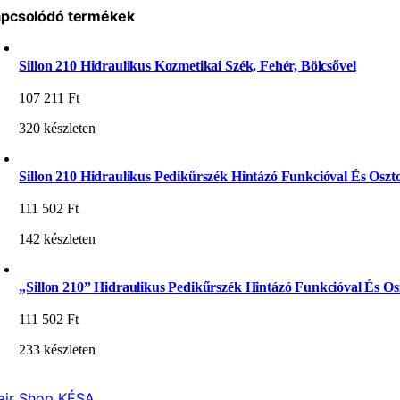
pcsolódó termékek
Sillon 210 Hidraulikus Kozmetikai Szék, Fehér, Bölcsővel
107 211
Ft
320 készleten
Sillon 210 Hidraulikus Pedikűrszék Hintázó Funkcióval És Oszto
111 502
Ft
142 készleten
„Sillon 210” Hidraulikus Pedikűrszék Hintázó Funkcióval És Osz
111 502
Ft
233 készleten
air Shop KÉSA