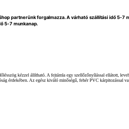
eShop partnerünk forgalmazza. A várható szállítási idő 5-7
idő 5-7 munkanap.
őlésszög kézzel állítható. A fejtámla egy szellőzőnyílással ellátott, leve
ság érdekében. Az egész kiváló minőségű, fehér PVC kárpitozással van