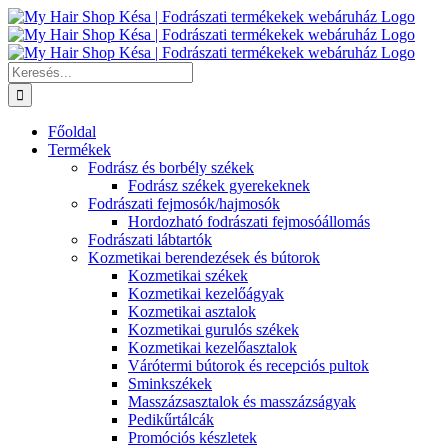
Kihagyás
Keresés...
Főoldal
Termékek
Fodrász és borbély székek
Fodrász székek gyerekeknek
Fodrászati fejmosók/hajmosók
Hordozható fodrászati fejmosóállomás
Fodrászati lábtartók
Kozmetikai berendezések és bútorok
Kozmetikai székek
Kozmetikai kezelőágyak
Kozmetikai asztalok
Kozmetikai gurulós székek
Kozmetikai kezelőasztalok
Várótermi bútorok és recepciós pultok
Sminkszékek
Masszázsasztalok és masszázságyak
Pedikűrtálcák
Promóciós készletek