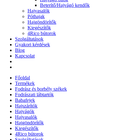
Beterítő/Hajvágó kendők
Hajvasalók
Póthajak
Hajgöndörítők
Kiegészítők
4Rico bútorok
Szolgáltatások
Gyakori kérdések
Blog
Kapcsolat
Főoldal
Termékek
Fodrász és borbély székek
Fodrászati lábtartók
Babafejek
Hajszárítók
Hajvágók
Hajvasalók
Hajgöndörítők
Kiegészítők
4Rico bútorok
Szolgáltatások