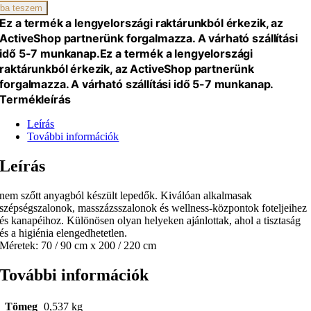
zat,
ba teszem
Ez a termék a lengyelországi raktárunkból érkezik, az
ActiveShop partnerünk forgalmazza. A várható szállítási
iség
idő 5-7 munkanap.
Ez a termék a lengyelországi
raktárunkból érkezik, az ActiveShop partnerünk
forgalmazza. A várható szállítási idő 5-7 munkanap.
Termékleírás
Leírás
További információk
Leírás
nem szőtt anyagból készült lepedők. Kiválóan alkalmasak
szépségszalonok, masszázsszalonok és wellness-központok foteljeihez
és kanapéihoz. Különösen olyan helyeken ajánlottak, ahol a tisztaság
és a higiénia elengedhetetlen.
Méretek: 70 / 90 cm x 200 / 220 cm
További információk
Tömeg
0,537 kg