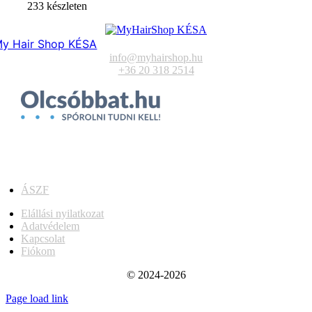
233 készleten
y Hair Shop KÉSA
info@myhairshop.hu
+36 20 318 2514
ÁSZF
Elállási nyilatkozat
Adatvédelem
Kapcsolat
Fiókom
© 2024-2026
Page load link