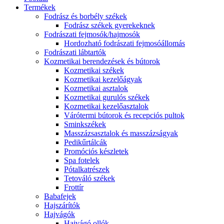
Termékek
Fodrász és borbély székek
Fodrász székek gyerekeknek
Fodrászati fejmosók/hajmosók
Hordozható fodrászati fejmosóállomás
Fodrászati lábtartók
Kozmetikai berendezések és bútorok
Kozmetikai székek
Kozmetikai kezelőágyak
Kozmetikai asztalok
Kozmetikai gurulós székek
Kozmetikai kezelőasztalok
Várótermi bútorok és recepciós pultok
Sminkszékek
Masszázsasztalok és masszázságyak
Pedikűrtálcák
Promóciós készletek
Spa fotelek
Pótalkatrészek
Tetováló székek
Frottír
Babafejek
Hajszárítók
Hajvágók
Hajvágó ollók