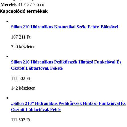
Méretek
31 × 27 × 6 cm
Kapcsolódó termékek
Sillon 210 Hidraulikus Kozmetikai Szék, Fehér, Bölcsővel
107 211
Ft
320 készleten
Sillon 210 Hidraulikus Pedikűrszék Hintázó Funkcióval És
Osztott Lábtartóval, Fekete
111 502
Ft
142 készleten
„Sillon 210” Hidraulikus Pedikűrszék Hintázó Funkcióval És
Osztott Lábtartóval, Fehér
111 502
Ft