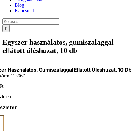
Blog
Kapcsolat
Keresés...
Egyszer használatos, gumiszalaggal
ellátott üléshuzat, 10 db
er Használatos, Gumiszalaggal Ellátott Üléshuzat, 10 Db
zám:
113967
Ft
zleten
szleten
er
latos,
alaggal