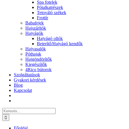
Spa fotelek
Pótalkatrészek
Tetováló székek
Frottír
Babafejek
Hajszárítók
Hajvágók
Hajvágó ollók
Beterítő/Hajvágó kendők
Hajvasalók
Póthajak
Hajgöndörítők
Kiegészítők
4Rico bútorok
Szolgáltatások
Gyakori kérdések
Blog
Kapcsolat
Keresés...
Főoldal