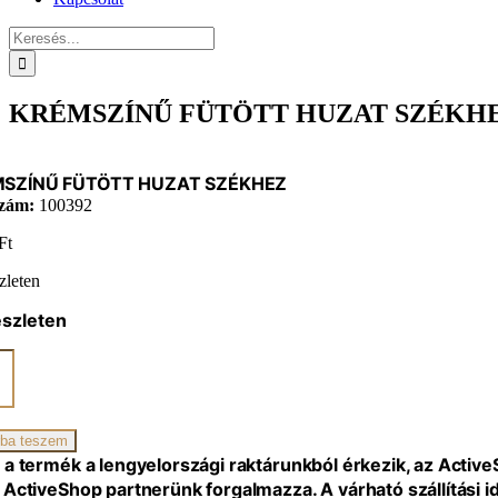
Keresés...
KRÉMSZÍNŰ FÜTÖTT HUZAT SZÉKH
SZÍNŰ FÜTÖTT HUZAT SZÉKHEZ
zám:
100392
Ft
zleten
észleten
SZÍNŰ
TT
AT
HEZ
iség
ba teszem
 a termék a lengyelországi raktárunkból érkezik, az Activ
 ActiveShop partnerünk forgalmazza. A várható szállítási 