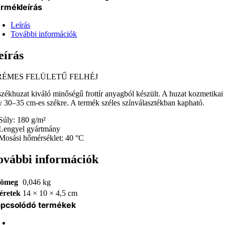
rmékleírás
Leírás
További információk
eírás
RÉMES FELÜLETŰ FELHÉJ
székhuzat kiváló minőségű frottír anyagból készült. A huzat kozmetikai 
y 30–35 cm-es székre. A termék széles színválasztékban kapható.
 Súly: 180 g/m²
 Lengyel gyártmány
 Mosási hőmérséklet: 40 °C
ovábbi információk
ömeg
0,046 kg
éretek
14 × 10 × 4,5 cm
pcsolódó termékek