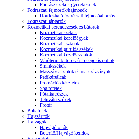
Fodrász székek gyerekeknek
Fodrászati fejmosók/hajmosók
Hordozható fodrászati fejmosóállomás
Fodrászati lábtartók
Kozmetikai berendezések és bútorok
Kozmetikai székek
Kozmetikai kezelőágyak
Kozmetikai asztalok
Kozmetikai gurulós székek
Kozmetikai kezelőasztalok
Várótermi bútorok és recepciós pultok
Sminkszékek
Masszázsasztalok és masszázságyak
Pedikűrtálcák
Promóciós készletek
Spa fotelek
Pótalkatrészek
Tetováló székek
Frottír
Babafejek
Hajszárítók
Hajvágók
Hajvágó ollók
Beterítő/Hajvágó kendők
Hajvasalók