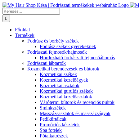
Kihagyás
Keresés...
Főoldal
Termékek
Fodrász és borbély székek
Fodrász székek gyerekeknek
Fodrászati fejmosók/hajmosók
Hordozható fodrászati fejmosóállomás
Fodrászati lábtartók
Kozmetikai berendezések és bútorok
Kozmetikai székek
Kozmetikai kezelőágyak
Kozmetikai asztalok
Kozmetikai gurulós székek
Kozmetikai kezelőasztalok
Várótermi bútorok és recepciós pultok
Sminkszékek
Masszázsasztalok és masszázságyak
Pedikűrtálcák
Promóciós készletek
Spa fotelek
Pótalkatrészek