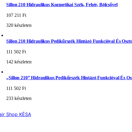
Sillon 210 Hidraulikus Kozmetikai Szék, Fehér, Bölcsővel
107 211
Ft
320 készleten
Sillon 210 Hidraulikus Pedikűrszék Hintázó Funkcióval És Oszto
111 502
Ft
142 készleten
„Sillon 210” Hidraulikus Pedikűrszék Hintázó Funkcióval És Osz
111 502
Ft
233 készleten
air Shop KÉSA