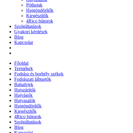
Póthajak
Hajgöndörítők
Kiegészítők
4Rico bútorok
Szolgáltatások
Gyakori kérdések
Blog
Kapcsolat
Főoldal
Termékek
Fodrász és borbély székek
Fodrászati lábtartók
Babafejek
Hajszárítók
Hajvágók
Hajvasalók
Hajgöndörítők
Kiegészítők
4Rico bútorok
Szolgáltatások
Blog
Kapcsolat