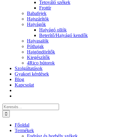
Tetováló székek
Frottír
Babafejek
Hajszárítók
Hajvágók
Hajvágó ollók
Beterítő/Hajvágó kendők
Hajvasalók
Póthajak
Hajgöndörítők
Kiegészítők
4Rico bútorok
Szolgáltatások
Gyakori kérdések
Blog
Kapcsolat
Keresés...
Főoldal
Termékek
Fodrász és borbély székek