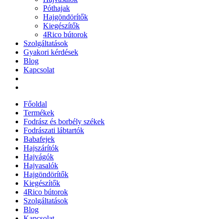
Póthajak
Hajgöndörítők
Kiegészítők
4Rico bútorok
Szolgáltatások
Gyakori kérdések
Blog
Kapcsolat
Főoldal
Termékek
Fodrász és borbély székek
Fodrászati lábtartók
Babafejek
Hajszárítók
Hajvágók
Hajvasalók
Hajgöndörítők
Kiegészítők
4Rico bútorok
Szolgáltatások
Blog
Kapcsolat