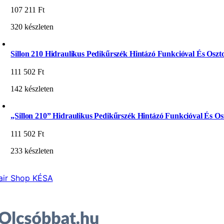
107 211
Ft
320 készleten
Sillon 210 Hidraulikus Pedikűrszék Hintázó Funkcióval És Oszto
111 502
Ft
142 készleten
„Sillon 210” Hidraulikus Pedikűrszék Hintázó Funkcióval És Osz
111 502
Ft
233 készleten
air Shop KÉSA