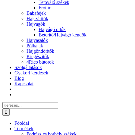
Tetováló székek
Frottír
Babafejek
Hajszárítók
Hajvágók
Hajvágó ollók
Beterítő/Hajvágó kendők
Hajvasalók
Póthajak
Hajgöndörítők
Kiegészítők
4Rico bútorok
Szolgáltatások
Gyakori kérdések
Blog
Kapcsolat
Keresés...
Főoldal
Termékek
Fodrász és borbély székek