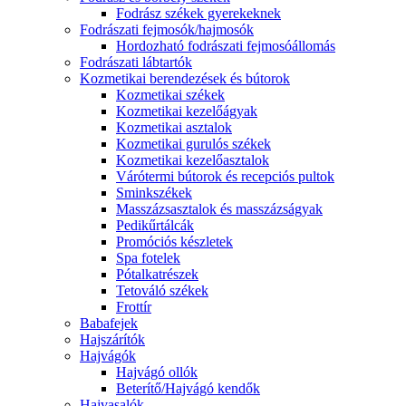
Fodrász székek gyerekeknek
Fodrászati fejmosók/hajmosók
Hordozható fodrászati fejmosóállomás
Fodrászati lábtartók
Kozmetikai berendezések és bútorok
Kozmetikai székek
Kozmetikai kezelőágyak
Kozmetikai asztalok
Kozmetikai gurulós székek
Kozmetikai kezelőasztalok
Várótermi bútorok és recepciós pultok
Sminkszékek
Masszázsasztalok és masszázságyak
Pedikűrtálcák
Promóciós készletek
Spa fotelek
Pótalkatrészek
Tetováló székek
Frottír
Babafejek
Hajszárítók
Hajvágók
Hajvágó ollók
Beterítő/Hajvágó kendők
Hajvasalók