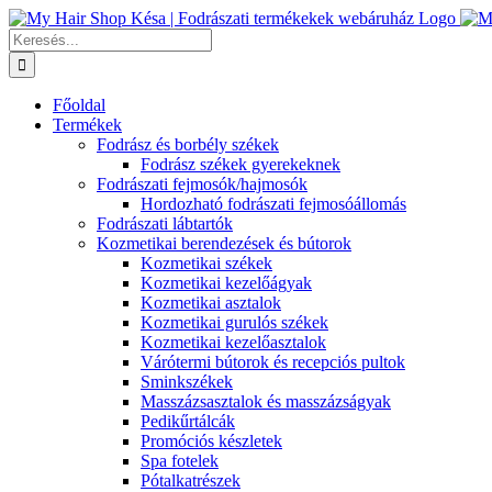
Kihagyás
Keresés...
Főoldal
Termékek
Fodrász és borbély székek
Fodrász székek gyerekeknek
Fodrászati fejmosók/hajmosók
Hordozható fodrászati fejmosóállomás
Fodrászati lábtartók
Kozmetikai berendezések és bútorok
Kozmetikai székek
Kozmetikai kezelőágyak
Kozmetikai asztalok
Kozmetikai gurulós székek
Kozmetikai kezelőasztalok
Várótermi bútorok és recepciós pultok
Sminkszékek
Masszázsasztalok és masszázságyak
Pedikűrtálcák
Promóciós készletek
Spa fotelek
Pótalkatrészek