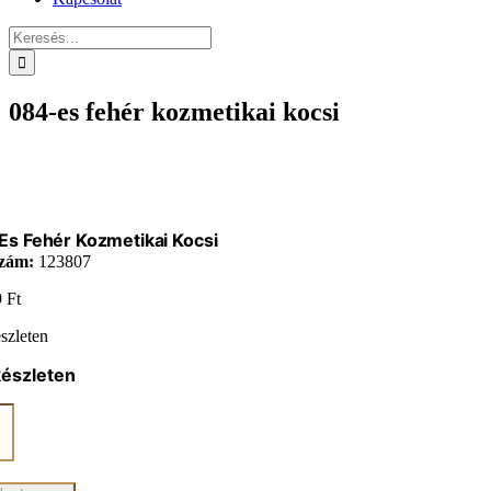
Keresés...
084-es fehér kozmetikai kocsi
s Fehér Kozmetikai Kocsi
zám:
123807
9
Ft
szleten
készleten
ikai