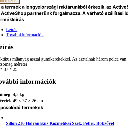
ba teszem
iség
 a termék a lengyelországi raktárunkból érkezik, az Activ
 ActiveShop partnerünk forgalmazza. A várható szállítási 
rmékleírás
Leírás
További információk
eírás
aktikus műanyag asztal gumikerekekkel. Az asztalnak három polca van, a
csomag méretei
 * 37 * 25
ovábbi információk
ömeg
4,2 kg
éretek
49 × 37 × 26 cm
pcsolódó termékek
Sillon 210 Hidraulikus Kozmetikai Szék, Fehér, Bölcsővel