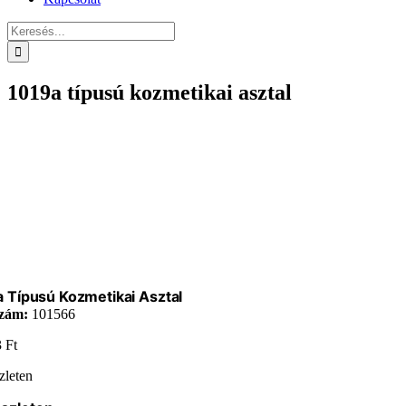
Keresés...
1019a típusú kozmetikai asztal
 Típusú Kozmetikai Asztal
zám:
101566
3
Ft
zleten