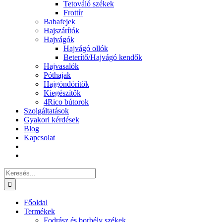
Tetováló székek
Frottír
Babafejek
Hajszárítók
Hajvágók
Hajvágó ollók
Beterítő/Hajvágó kendők
Hajvasalók
Póthajak
Hajgöndörítők
Kiegészítők
4Rico bútorok
Szolgáltatások
Gyakori kérdések
Blog
Kapcsolat
Keresés...
Főoldal
Termékek
Fodrász és borbély székek