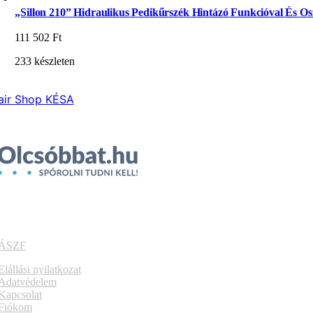
„Sillon 210” Hidraulikus Pedikűrszék Hintázó Funkcióval És Osz
111 502
Ft
233 készleten
air Shop KÉSA
ÁSZF
Elállási nyilatkozat
Adatvédelem
Kapcsolat
Fiókom