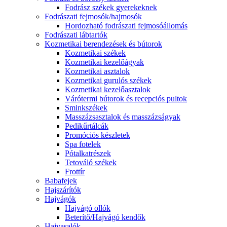
Fodrász székek gyerekeknek
Fodrászati fejmosók/hajmosók
Hordozható fodrászati fejmosóállomás
Fodrászati lábtartók
Kozmetikai berendezések és bútorok
Kozmetikai székek
Kozmetikai kezelőágyak
Kozmetikai asztalok
Kozmetikai gurulós székek
Kozmetikai kezelőasztalok
Várótermi bútorok és recepciós pultok
Sminkszékek
Masszázsasztalok és masszázságyak
Pedikűrtálcák
Promóciós készletek
Spa fotelek
Pótalkatrészek
Tetováló székek
Frottír
Babafejek
Hajszárítók
Hajvágók
Hajvágó ollók
Beterítő/Hajvágó kendők
Hajvasalók