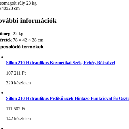
csomagolt súly 23 kg
x40x23 cm
ovábbi információk
ömeg
22 kg
éretek
78 × 42 × 28 cm
pcsolódó termékek
Sillon 210 Hidraulikus Kozmetikai Szék, Fehér, Bölcsővel
107 211
Ft
320 készleten
Sillon 210 Hidraulikus Pedikűrszék Hintázó Funkcióval És Oszto
111 502
Ft
142 készleten