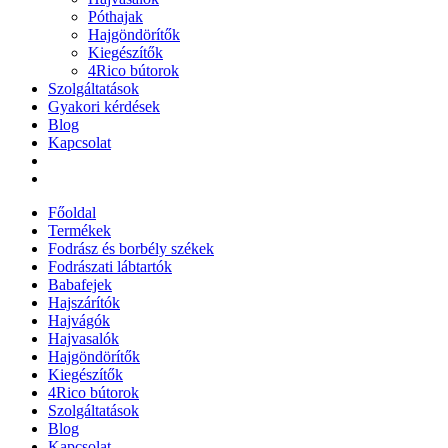
Póthajak
Hajgöndörítők
Kiegészítők
4Rico bútorok
Szolgáltatások
Gyakori kérdések
Blog
Kapcsolat
Főoldal
Termékek
Fodrász és borbély székek
Fodrászati lábtartók
Babafejek
Hajszárítók
Hajvágók
Hajvasalók
Hajgöndörítők
Kiegészítők
4Rico bútorok
Szolgáltatások
Blog
Kapcsolat