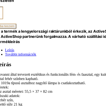
észleten
ikai
iség
ba teszem
 a termék a lengyelországi raktárunkból érkezik, az Activ
 ActiveShop partnerünk forgalmazza. A várható szállítási 
rmékleírás
Leírás
További információk
eírás
vanni által tervezett esztétikus és funkcionális fém- és faasztal, egy ku
ztal fehér színben kapható.
 1019a típusú asztalhoz nagyító lámpa is csatlakoztatható.
retek:
az asztal méretei: 55,5 × 37 × 82 cm
szaki adatok:
ehér szín,
nettó súly 21 kg