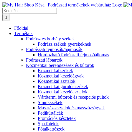
Kihagyás
Keresés...
Főoldal
Termékek
Fodrász és borbély székek
Fodrász székek gyerekeknek
Fodrászati fejmosók/hajmosók
Hordozható fodrászati fejmosóállomás
Fodrászati lábtartók
Kozmetikai berendezések és bútorok
Kozmetikai székek
Kozmetikai kezelőágyak
Kozmetikai asztalok
Kozmetikai gurulós székek
Kozmetikai kezelőasztalok
Várótermi bútorok és recepciós pultok
Sminkszékek
Masszázsasztalok és masszázságyak
Pedikűrtálcák
Promóciós készletek
Spa fotelek
Pótalkatrészek