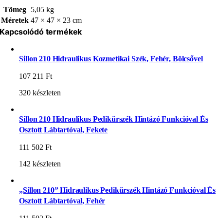
Tömeg
5,05 kg
Méretek
47 × 47 × 23 cm
Kapcsolódó termékek
Sillon 210 Hidraulikus Kozmetikai Szék, Fehér, Bölcsővel
107 211
Ft
320 készleten
Sillon 210 Hidraulikus Pedikűrszék Hintázó Funkcióval És
Osztott Lábtartóval, Fekete
111 502
Ft
142 készleten
„Sillon 210” Hidraulikus Pedikűrszék Hintázó Funkcióval És
Osztott Lábtartóval, Fehér