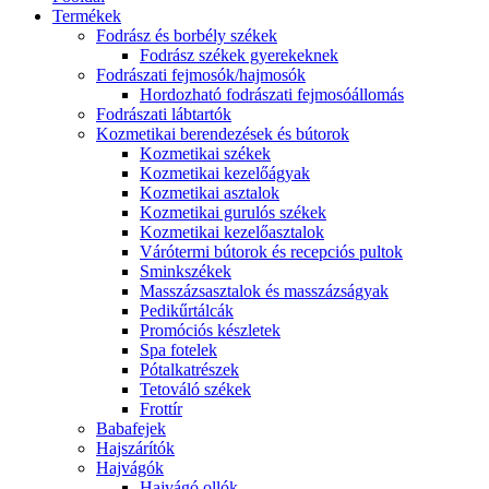
Termékek
Fodrász és borbély székek
Fodrász székek gyerekeknek
Fodrászati fejmosók/hajmosók
Hordozható fodrászati fejmosóállomás
Fodrászati lábtartók
Kozmetikai berendezések és bútorok
Kozmetikai székek
Kozmetikai kezelőágyak
Kozmetikai asztalok
Kozmetikai gurulós székek
Kozmetikai kezelőasztalok
Várótermi bútorok és recepciós pultok
Sminkszékek
Masszázsasztalok és masszázságyak
Pedikűrtálcák
Promóciós készletek
Spa fotelek
Pótalkatrészek
Tetováló székek
Frottír
Babafejek
Hajszárítók
Hajvágók
Hajvágó ollók