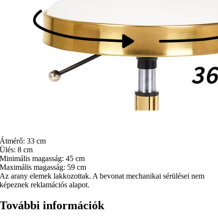
Átmérő: 33 cm
Ülés: 8 cm
Minimális magasság: 45 cm
Maximális magasság: 59 cm
Az arany elemek lakkozottak. A bevonat mechanikai sérülései nem
képeznek reklamációs alapot.
További információk