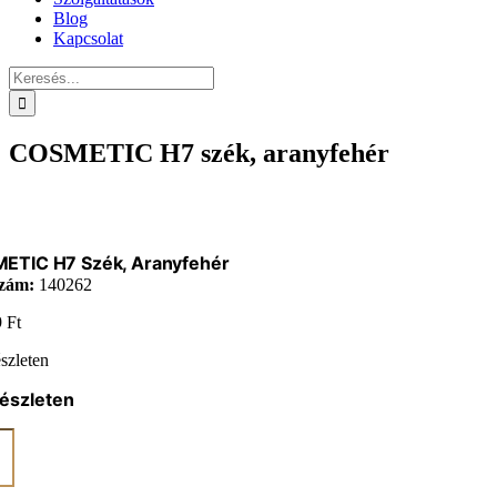
Blog
Kapcsolat
Keresés...
COSMETIC H7 szék, aranyfehér
ETIC H7 Szék, Aranyfehér
zám:
140262
9
Ft
szleten
észleten
ETIC
ehér