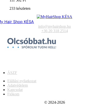
111 502
Ft
233 készleten
y Hair Shop KÉSA
info@myhairshop.hu
+36 20 318 2514
ÁSZF
Elállási nyilatkozat
Adatvédelem
Kapcsolat
Fiókom
© 2024-2026