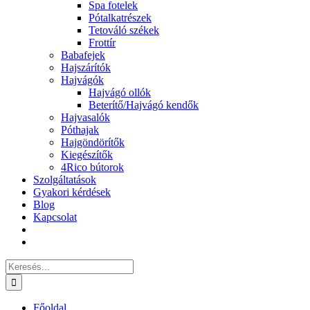
Spa fotelek
Pótalkatrészek
Tetováló székek
Frottír
Babafejek
Hajszárítók
Hajvágók
Hajvágó ollók
Beterítő/Hajvágó kendők
Hajvasalók
Póthajak
Hajgöndörítők
Kiegészítők
4Rico bútorok
Szolgáltatások
Gyakori kérdések
Blog
Kapcsolat
Keresés...
Főoldal