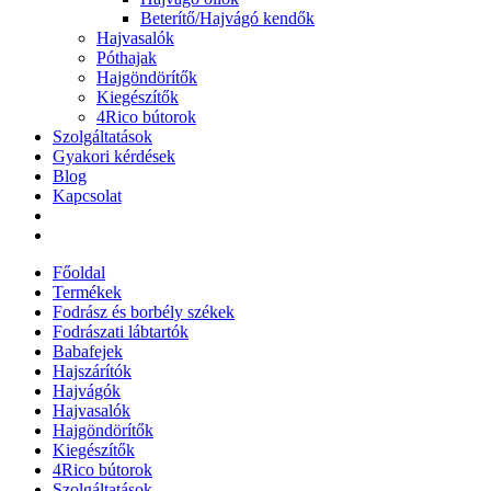
Beterítő/Hajvágó kendők
Hajvasalók
Póthajak
Hajgöndörítők
Kiegészítők
4Rico bútorok
Szolgáltatások
Gyakori kérdések
Blog
Kapcsolat
Főoldal
Termékek
Fodrász és borbély székek
Fodrászati lábtartók
Babafejek
Hajszárítók
Hajvágók
Hajvasalók
Hajgöndörítők
Kiegészítők
4Rico bútorok
Szolgáltatások