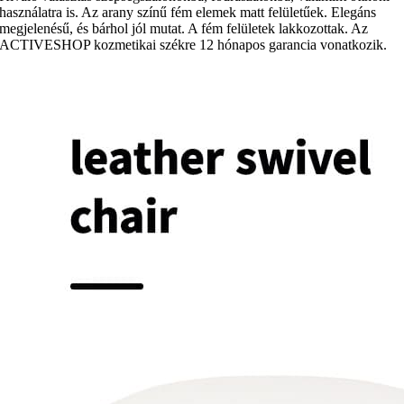
használatra is. Az arany színű fém elemek matt felületűek. Elegáns
megjelenésű, és bárhol jól mutat. A fém felületek lakkozottak. Az
ACTIVESHOP kozmetikai székre 12 hónapos garancia vonatkozik.