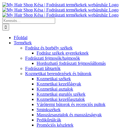
Kihagyás
Keresés...
Főoldal
Termékek
Fodrász és borbély székek
Fodrász székek gyerekeknek
Fodrászati fejmosók/hajmosók
Hordozható fodrászati fejmosóállomás
Fodrászati lábtartók
Kozmetikai berendezések és bútorok
Kozmetikai székek
Kozmetikai kezelőágyak
Kozmetikai asztalok
Kozmetikai gurulós székek
Kozmetikai kezelőasztalok
Várótermi bútorok és recepciós pultok
Sminkszékek
Masszázsasztalok és masszázságyak
Pedikűrtálcák
Promóciós készletek