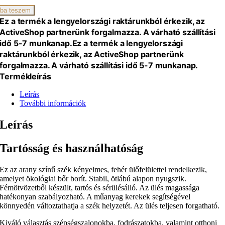
iség
ba teszem
Ez a termék a lengyelországi raktárunkból érkezik, az
ActiveShop partnerünk forgalmazza. A várható szállítási
idő 5-7 munkanap.
Ez a termék a lengyelországi
raktárunkból érkezik, az ActiveShop partnerünk
forgalmazza. A várható szállítási idő 5-7 munkanap.
Termékleírás
Leírás
További információk
Leírás
Tartósság és használhatóság
Ez az arany színű szék kényelmes, fehér ülőfelülettel rendelkezik,
amelyet ökológiai bőr borít. Stabil, ötlábú alapon nyugszik.
Fémötvözetből készült, tartós és sérülésálló. Az ülés magassága
hatékonyan szabályozható. A műanyag kerekek segítségével
könnyedén változtathatja a szék helyzetét. Az ülés teljesen forgatható.
Kiváló választás szépségszalonokba, fodrászatokba, valamint otthoni