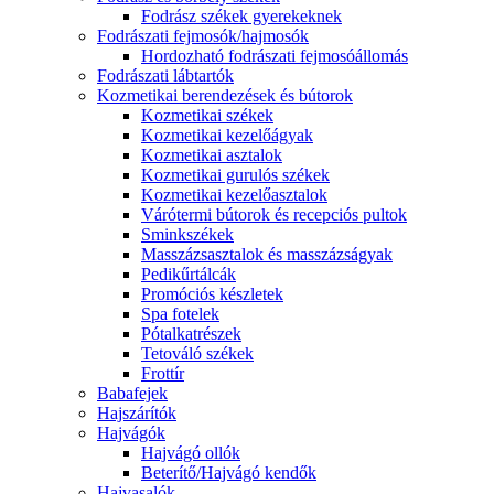
Fodrász székek gyerekeknek
Fodrászati fejmosók/hajmosók
Hordozható fodrászati fejmosóállomás
Fodrászati lábtartók
Kozmetikai berendezések és bútorok
Kozmetikai székek
Kozmetikai kezelőágyak
Kozmetikai asztalok
Kozmetikai gurulós székek
Kozmetikai kezelőasztalok
Várótermi bútorok és recepciós pultok
Sminkszékek
Masszázsasztalok és masszázságyak
Pedikűrtálcák
Promóciós készletek
Spa fotelek
Pótalkatrészek
Tetováló székek
Frottír
Babafejek
Hajszárítók
Hajvágók
Hajvágó ollók
Beterítő/Hajvágó kendők
Hajvasalók