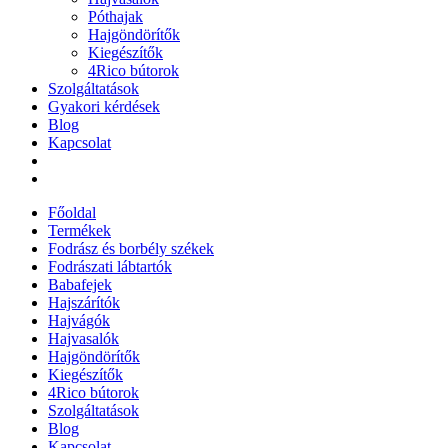
Póthajak
Hajgöndörítők
Kiegészítők
4Rico bútorok
Szolgáltatások
Gyakori kérdések
Blog
Kapcsolat
Főoldal
Termékek
Fodrász és borbély székek
Fodrászati lábtartók
Babafejek
Hajszárítók
Hajvágók
Hajvasalók
Hajgöndörítők
Kiegészítők
4Rico bútorok
Szolgáltatások
Blog
Kapcsolat