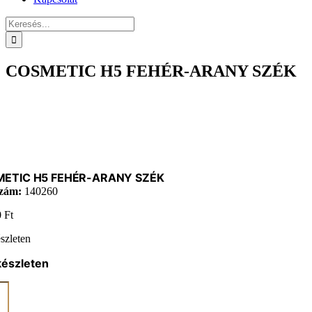
Keresés...
COSMETIC H5 FEHÉR-ARANY SZÉK
ETIC H5 FEHÉR-ARANY SZÉK
zám:
140260
0
Ft
szleten
készleten
ETIC
R-