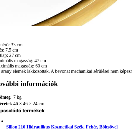
mérő: 33 cm
és: 7,5 cm
tlap: 27 cm
nimális magasság: 47 cm
ximális magasság: 60 cm
 arany elemek lakkozottak. A bevonat mechanikai sérülései nem képezn
ovábbi információk
ömeg
7 kg
éretek
46 × 46 × 24 cm
pcsolódó termékek
Sillon 210 Hidraulikus Kozmetikai Szék, Fehér, Bölcsővel