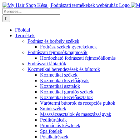
Kihagyás
Keresés...
Főoldal
Termékek
Fodrász és borbély székek
Fodrász székek gyerekeknek
Fodrászati fejmosók/hajmosók
Hordozható fodrászati fejmosóállomás
Fodrászati lábtartók
Kozmetikai berendezések és bútorok
Kozmetikai székek
Kozmetikai kezelőágyak
Kozmetikai asztalok
Kozmetikai gurulós székek
Kozmetikai kezelőasztalok
Várótermi bútorok és recepciós pultok
Sminkszékek
Masszázsasztalok és masszázságyak
Pedikűrtálcák
Promóciós készletek
Spa fotelek
Pótalkatrészek