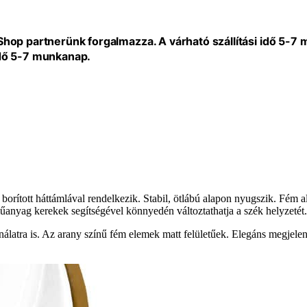
eShop partnerünk forgalmazza. A várható szállítási idő 5-7
idő 5-7 munkanap.
borított háttámlával rendelkezik. Stabil, ötlábú alapon nyugszik. Fém alk
nyag kerekek segítségével könnyedén változtathatja a szék helyzetét. 
ználatra is. Az arany színű fém elemek matt felületűek. Elegáns megj