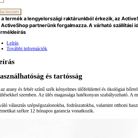
NY
ba teszem
iség
 a termék a lengyelországi raktárunkból érkezik, az Activ
 ActiveShop partnerünk forgalmazza. A várható szállítási 
rmékleírás
Leírás
További információk
eírás
asználhatóság és tartósság
az arany és fehér színű szék kényelmes ülőfelülettel és ökológiai bőrrel 
rülésekkel szemben. Az ülés magassága hatékonyan szabályozható. A műa
váló választás szépségszalonokba, fodrászatokba, valamint otthoni has
zmetikai székre 12 hónapos garancia vonatkozik.