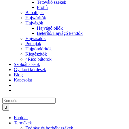
Tetováló székek
Frottír
Babafejek
Hajszárítók
Hajvágók
Hajvágó ollók
Beterítő/Hajvágó kendők
Hajvasalók
Póthajak
Hajgöndörítők
Kiegészítők
4Rico bútorok
Szolgáltatások
Gyakori kérdések
Blog
Kapcsolat
Keresés...
Főoldal
Termékek
Fodrász és borbély székek