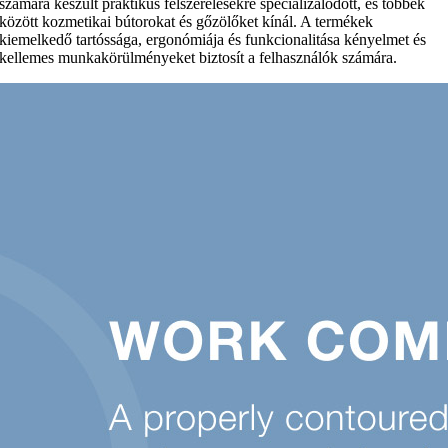
számára készült praktikus felszerelésekre specializálódott, és többek
között kozmetikai bútorokat és gőzölőket kínál. A termékek
kiemelkedő tartóssága, ergonómiája és funkcionalitása kényelmet és
kellemes munkakörülményeket biztosít a felhasználók számára.