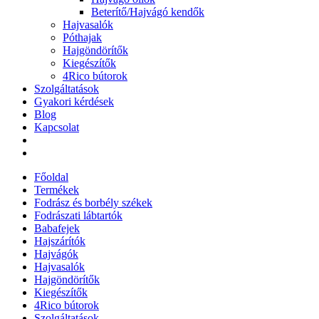
Beterítő/Hajvágó kendők
Hajvasalók
Póthajak
Hajgöndörítők
Kiegészítők
4Rico bútorok
Szolgáltatások
Gyakori kérdések
Blog
Kapcsolat
Főoldal
Termékek
Fodrász és borbély székek
Fodrászati lábtartók
Babafejek
Hajszárítók
Hajvágók
Hajvasalók
Hajgöndörítők
Kiegészítők
4Rico bútorok
Szolgáltatások