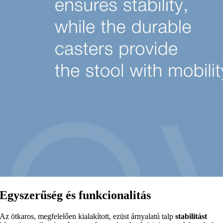
Egyszerűség és funkcionalitás
Az ötkaros, megfelelően kialakított, ezüst árnyalatú talp
stabilitást