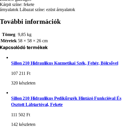
Kárpit színe: fekete
árnyalatok Lábazat színe: ezüst árnyalatok
További információk
Tömeg
9,85 kg
Méretek
58 × 58 × 26 cm
Kapcsolódó termékek
Sillon 210 Hidraulikus Kozmetikai Szék, Fehér, Bölcsővel
107 211
Ft
320 készleten
Sillon 210 Hidraulikus Pedikűrszék Hintázó Funkcióval És
Osztott Lábtartóval, Fekete
111 502
Ft
142 készleten