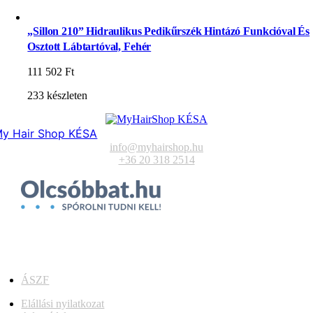
„Sillon 210” Hidraulikus Pedikűrszék Hintázó Funkcióval És
Osztott Lábtartóval, Fehér
111 502
Ft
233 készleten
y Hair Shop KÉSA
info@myhairshop.hu
+36 20 318 2514
ÁSZF
Elállási nyilatkozat