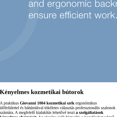
Kényelmes kozmetikai bútorok
A praktikus
Giovanni 1004 kozmetikai szék
ergonómikus
ülőfelülettel és háttámlával tökéletes választás professzionális szalonok
számára. A megfelelő kialakítás lehetővé teszi
a szolgáltatások