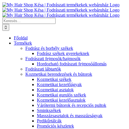
Kihagyás
Keresés...
Főoldal
Termékek
Fodrász és borbély székek
Fodrász székek gyerekeknek
Fodrászati fejmosók/hajmosók
Hordozható fodrászati fejmosóállomás
Fodrászati lábtartók
Kozmetikai berendezések és bútorok
Kozmetikai székek
Kozmetikai kezelőágyak
Kozmetikai asztalok
Kozmetikai gurulós székek
Kozmetikai kezelőasztalok
Várótermi bútorok és recepciós pultok
Sminkszékek
Masszázsasztalok és masszázságyak
Pedikűrtálcák
Promóciós készletek