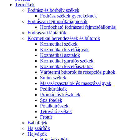
Termékek
Fodrász és borbély székek
Fodrász székek gyerekeknek
Fodrászati fejmosók/hajmosók
Hordozható fodrászati fejmosóállomás
Fodrászati lábtartók
Kozmetikai berendezések és bútorok
Kozmetikai székek
Kozmetikai kezelőágyak
Kozmetikai asztalok
Kozmetikai gurulós székek
Kozmetikai kezelőasztalok
Várótermi bútorok és recepciós pultok
Sminkszékek
Masszázsasztalok és masszázságyak
Pedikűrtálcák
Promóciós készletek
Spa fotelek
Pótalkatrészek
Tetováló székek
Frottír
Babafejek
Hajszárítók
Hajvágók
Hajvágó ollók