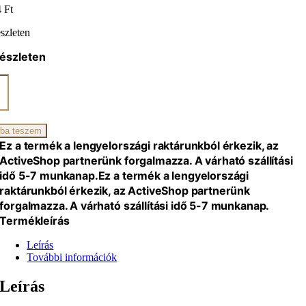
4
Ft
szleten
észleten
nni
ikai
ba teszem
Ez a termék a lengyelországi raktárunkból érkezik, az
al
ActiveShop partnerünk forgalmazza. A várható szállítási
iség
idő 5-7 munkanap.
Ez a termék a lengyelországi
raktárunkból érkezik, az ActiveShop partnerünk
forgalmazza. A várható szállítási idő 5-7 munkanap.
Termékleírás
Leírás
További információk
Leírás