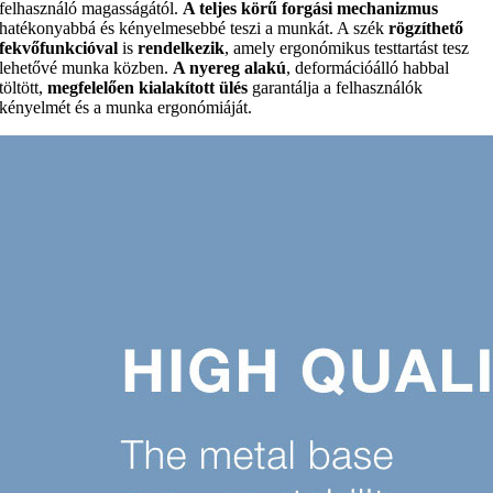
felhasználó magasságától.
A teljes körű forgási mechanizmus
hatékonyabbá és kényelmesebbé teszi a munkát. A szék
rögzíthető
fekvőfunkcióval
is
rendelkezik
, amely ergonómikus testtartást tesz
lehetővé munka közben.
A nyereg alakú
, deformációálló habbal
töltött,
megfelelően kialakított ülés
garantálja a felhasználók
kényelmét és a munka ergonómiáját.