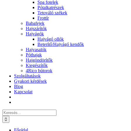
Spa fotelek
Pótalkatrészek
Tetováló székek
Frottír
Babafejek
Hajszárítók
Hajvágók
Hajvágó ollók
Beterítő/Hajvágó kendők
Hajvasalók
Póthajak
Hajgöndörítők
Kiegészítők
4Rico bútorok
Szolgáltatások
Gyakori kérdések
Blog
Kapcsolat
Keresés...
Főoldal