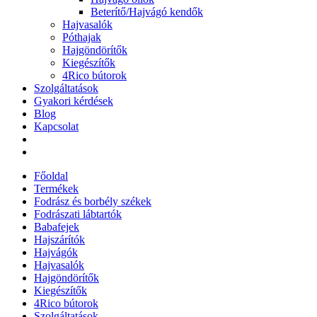
Beterítő/Hajvágó kendők
Hajvasalók
Póthajak
Hajgöndörítők
Kiegészítők
4Rico bútorok
Szolgáltatások
Gyakori kérdések
Blog
Kapcsolat
Főoldal
Termékek
Fodrász és borbély székek
Fodrászati lábtartók
Babafejek
Hajszárítók
Hajvágók
Hajvasalók
Hajgöndörítők
Kiegészítők
4Rico bútorok
Szolgáltatások