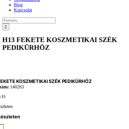
Blog
Kapcsolat
Keresés...
H13 FEKETE KOSZMETIKAI SZÉK
PEDIKÜRHÖZ
FEKETE KOSZMETIKAI SZÉK PEDIKÜRHÖZ
zám:
140263
6
Ft
szleten
készleten