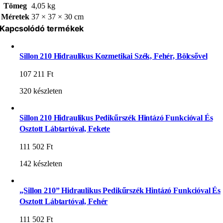
Tömeg
4,05 kg
Méretek
37 × 37 × 30 cm
Kapcsolódó termékek
Sillon 210 Hidraulikus Kozmetikai Szék, Fehér, Bölcsővel
107 211
Ft
320 készleten
Sillon 210 Hidraulikus Pedikűrszék Hintázó Funkcióval És
Osztott Lábtartóval, Fekete
111 502
Ft
142 készleten
„Sillon 210” Hidraulikus Pedikűrszék Hintázó Funkcióval És
Osztott Lábtartóval, Fehér
111 502
Ft