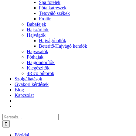
Spa fotelek
Pótalkatrészek
Tetováló székek
Frottír
Babafejek
Hajszárítók
Hajvágók
Hajvágó ollók
Beterítő/Hajvágó kendők
Hajvasalók
Póthajak
Hajgöndörítők
Kiegészítők
4Rico bútorok
Szolgáltatások
Gyakori kérdések
Blog
Kapcsolat
Keresés...
Főoldal