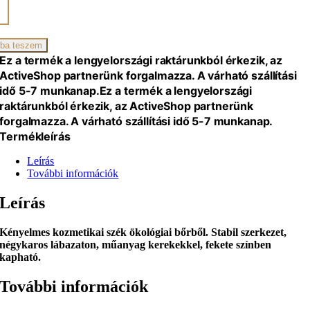
TE
METIKAI
KÜRHÖZ
ba teszem
iség
Ez a termék a lengyelországi raktárunkból érkezik, az
ActiveShop partnerünk forgalmazza. A várható szállítási
idő 5-7 munkanap.
Ez a termék a lengyelországi
raktárunkból érkezik, az ActiveShop partnerünk
forgalmazza. A várható szállítási idő 5-7 munkanap.
Termékleírás
Leírás
További információk
Leírás
Kényelmes kozmetikai szék ökológiai bőrből. Stabil szerkezet,
négykaros lábazaton, műanyag kerekekkel, fekete színben
kapható.
További információk