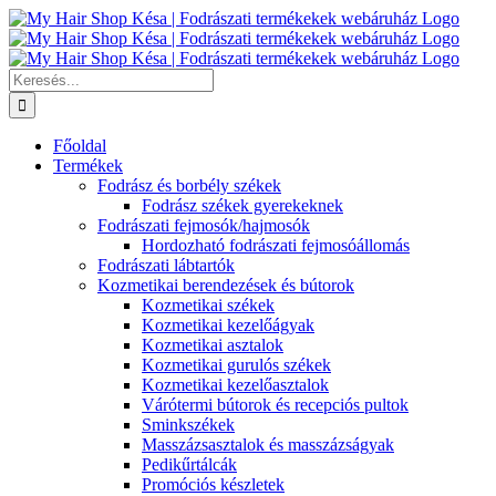
Kihagyás
Keresés...
Főoldal
Termékek
Fodrász és borbély székek
Fodrász székek gyerekeknek
Fodrászati fejmosók/hajmosók
Hordozható fodrászati fejmosóállomás
Fodrászati lábtartók
Kozmetikai berendezések és bútorok
Kozmetikai székek
Kozmetikai kezelőágyak
Kozmetikai asztalok
Kozmetikai gurulós székek
Kozmetikai kezelőasztalok
Várótermi bútorok és recepciós pultok
Sminkszékek
Masszázsasztalok és masszázságyak
Pedikűrtálcák
Promóciós készletek