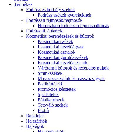
Termékek
Fodrász és borbély székek
Fodrász székek gyerekeknek
Fodrászati fejmosók/hajmosók
Hordozható fodrászati fejmosóállomás
Fodrászati lábtartók
Kozmetikai berendezések és bútorok
Kozmetikai székek
Kozmetikai kezelőágyak
Kozmetikai asztalok
Kozmetikai gurulós székek
Kozmetikai kezelőasztalok
Várótermi bútorok és recepciós pultok
Sminkszékek
Masszázsasztalok és masszázságyak
Pedikűrtálcák
Promóciós készletek
Spa fotelek
Pótalkatrészek
Tetováló székek
Frottír
Babafejek
Hajszárítók
Hajvágók
Hajvágó ollók