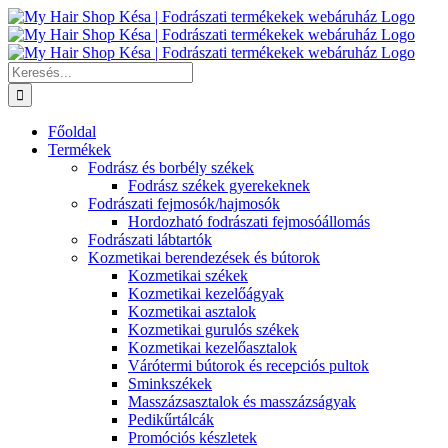
Kihagyás
Keresés...
Főoldal
Termékek
Fodrász és borbély székek
Fodrász székek gyerekeknek
Fodrászati fejmosók/hajmosók
Hordozható fodrászati fejmosóállomás
Fodrászati lábtartók
Kozmetikai berendezések és bútorok
Kozmetikai székek
Kozmetikai kezelőágyak
Kozmetikai asztalok
Kozmetikai gurulós székek
Kozmetikai kezelőasztalok
Várótermi bútorok és recepciós pultok
Sminkszékek
Masszázsasztalok és masszázságyak
Pedikűrtálcák
Promóciós készletek