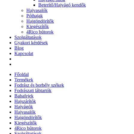
Beterítő/Hajvágó kendők
Hajvasalók
Póthajak
Hajgöndörítők
Kiegészítők
4Rico bútorok
Szolgáltatások
Gyakori kérdések
Blog
Kapcsolat
Főoldal
Termékek
Fodrász és borbély székek
Fodrászati lábtartók
Babafejek
Hajszárítók
Hajvágók
Hajvasalók
Hajgöndörítők
Kiegészítők
4Rico bútorok
Szolgáltatások