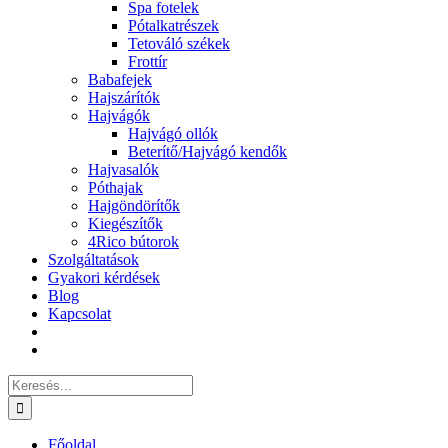
Spa fotelek
Pótalkatrészek
Tetováló székek
Frottír
Babafejek
Hajszárítók
Hajvágók
Hajvágó ollók
Beterítő/Hajvágó kendők
Hajvasalók
Póthajak
Hajgöndörítők
Kiegészítők
4Rico bútorok
Szolgáltatások
Gyakori kérdések
Blog
Kapcsolat
Keresés...
Főoldal