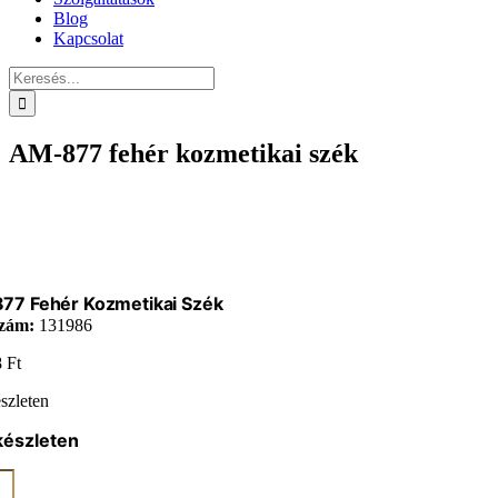
Blog
Kapcsolat
Keresés...
AM-877 fehér kozmetikai szék
77 Fehér Kozmetikai Szék
zám:
131986
8
Ft
szleten
készleten