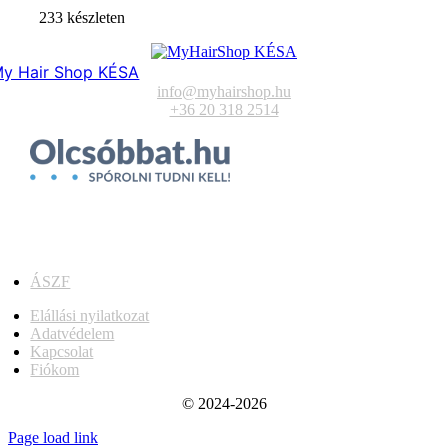
233 készleten
y Hair Shop KÉSA
info@myhairshop.hu
+36 20 318 2514
ÁSZF
Elállási nyilatkozat
Adatvédelem
Kapcsolat
Fiókom
© 2024-2026
Page load link