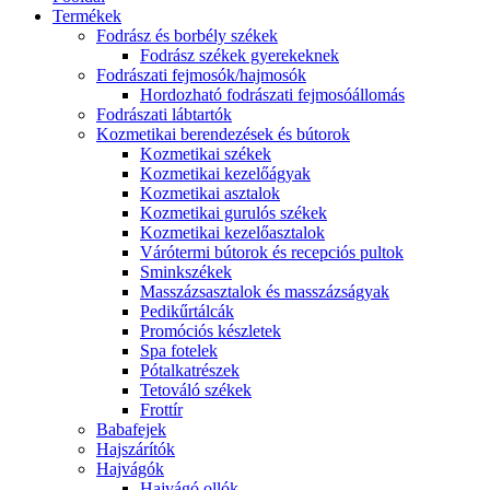
Termékek
Fodrász és borbély székek
Fodrász székek gyerekeknek
Fodrászati fejmosók/hajmosók
Hordozható fodrászati fejmosóállomás
Fodrászati lábtartók
Kozmetikai berendezések és bútorok
Kozmetikai székek
Kozmetikai kezelőágyak
Kozmetikai asztalok
Kozmetikai gurulós székek
Kozmetikai kezelőasztalok
Várótermi bútorok és recepciós pultok
Sminkszékek
Masszázsasztalok és masszázságyak
Pedikűrtálcák
Promóciós készletek
Spa fotelek
Pótalkatrészek
Tetováló székek
Frottír
Babafejek
Hajszárítók
Hajvágók
Hajvágó ollók