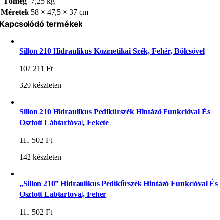
Tömeg
7,25 kg
Méretek
58 × 47,5 × 37 cm
Kapcsolódó termékek
Sillon 210 Hidraulikus Kozmetikai Szék, Fehér, Bölcsővel
107 211
Ft
320 készleten
Sillon 210 Hidraulikus Pedikűrszék Hintázó Funkcióval És
Osztott Lábtartóval, Fekete
111 502
Ft
142 készleten
„Sillon 210” Hidraulikus Pedikűrszék Hintázó Funkcióval És
Osztott Lábtartóval, Fehér
111 502
Ft