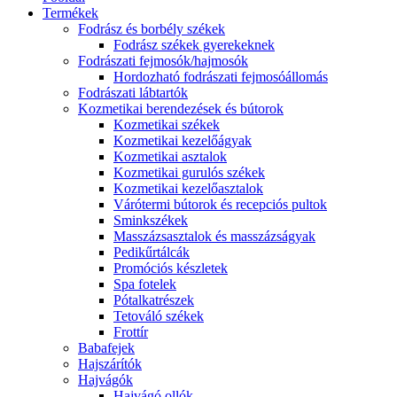
Termékek
Fodrász és borbély székek
Fodrász székek gyerekeknek
Fodrászati fejmosók/hajmosók
Hordozható fodrászati fejmosóállomás
Fodrászati lábtartók
Kozmetikai berendezések és bútorok
Kozmetikai székek
Kozmetikai kezelőágyak
Kozmetikai asztalok
Kozmetikai gurulós székek
Kozmetikai kezelőasztalok
Várótermi bútorok és recepciós pultok
Sminkszékek
Masszázsasztalok és masszázságyak
Pedikűrtálcák
Promóciós készletek
Spa fotelek
Pótalkatrészek
Tetováló székek
Frottír
Babafejek
Hajszárítók
Hajvágók
Hajvágó ollók