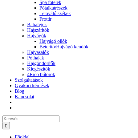
Spa fotelek
Pótalkatrészek
Tetováló székek
Frottír
Babafejek
Hajszárítók
Hajvágók
Hajvágó ollók
Beterítő/Hajvágó kendők
Hajvasalók
Póthajak
Hajgöndörítők
Kiegészítők
4Rico bútorok
Szolgáltatások
Gyakori kérdések
Blog
Kapcsolat
Keresés...
Főoldal