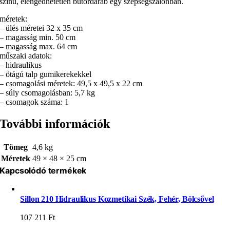
színű, elengedhetetlen bútordarab egy szépségszalonban.
méretek:
– ülés méretei 32 x 35 cm
– magasság min. 50 cm
– magasság max. 64 cm
műszaki adatok:
– hidraulikus
– ötágú talp gumikerekekkel
– csomagolási méretek: 49,5 x 49,5 x 22 cm
– súly csomagolásban: 5,7 kg
– csomagok száma: 1
További információk
Tömeg
4,6 kg
Méretek
49 × 48 × 25 cm
Kapcsolódó termékek
Sillon 210 Hidraulikus Kozmetikai Szék, Fehér, Bölcsővel
107 211
Ft