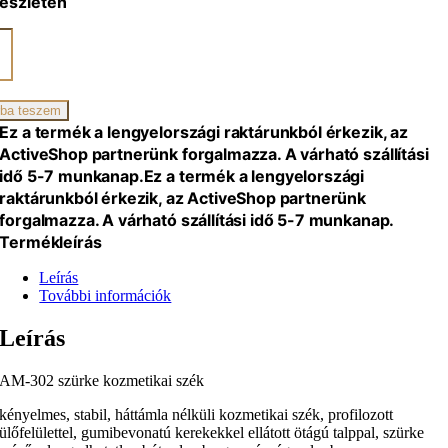
észleten
ikai
ba teszem
iség
Ez a termék a lengyelországi raktárunkból érkezik, az
ActiveShop partnerünk forgalmazza. A várható szállítási
idő 5-7 munkanap.
Ez a termék a lengyelországi
raktárunkból érkezik, az ActiveShop partnerünk
forgalmazza. A várható szállítási idő 5-7 munkanap.
Termékleírás
Leírás
További információk
Leírás
AM-302 szürke kozmetikai szék
kényelmes, stabil, háttámla nélküli kozmetikai szék, profilozott
ülőfelülettel, gumibevonatú kerekekkel ellátott ötágú talppal, szürke