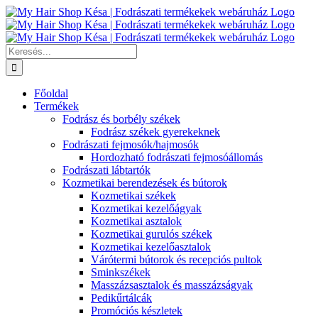
Kihagyás
Keresés...
Főoldal
Termékek
Fodrász és borbély székek
Fodrász székek gyerekeknek
Fodrászati fejmosók/hajmosók
Hordozható fodrászati fejmosóállomás
Fodrászati lábtartók
Kozmetikai berendezések és bútorok
Kozmetikai székek
Kozmetikai kezelőágyak
Kozmetikai asztalok
Kozmetikai gurulós székek
Kozmetikai kezelőasztalok
Várótermi bútorok és recepciós pultok
Sminkszékek
Masszázsasztalok és masszázságyak
Pedikűrtálcák
Promóciós készletek