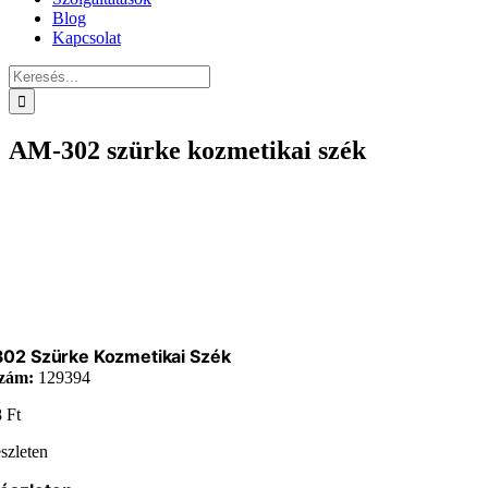
Blog
Kapcsolat
Keresés...
AM-302 szürke kozmetikai szék
02 Szürke Kozmetikai Szék
zám:
129394
8
Ft
szleten