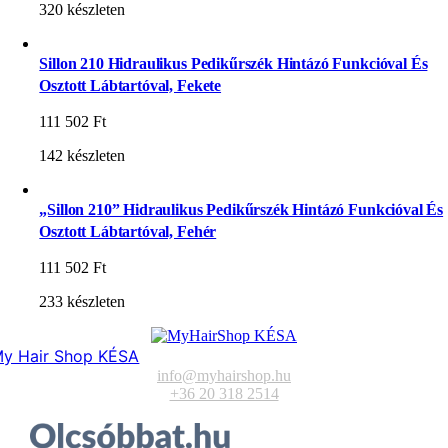
320 készleten
Sillon 210 Hidraulikus Pedikűrszék Hintázó Funkcióval És
Osztott Lábtartóval, Fekete
111 502
Ft
142 készleten
„Sillon 210” Hidraulikus Pedikűrszék Hintázó Funkcióval És
Osztott Lábtartóval, Fehér
111 502
Ft
233 készleten
y Hair Shop KÉSA
info@myhairshop.hu
+36 20 318 2514