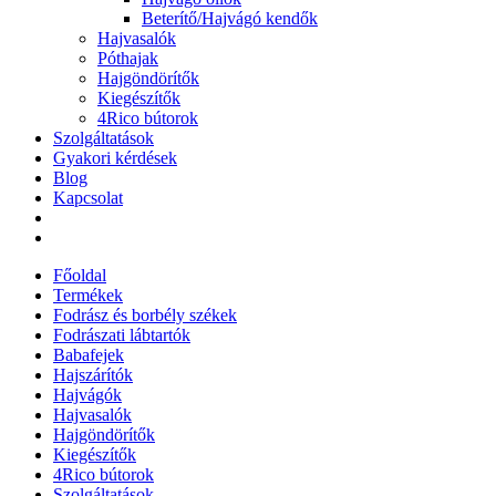
Beterítő/Hajvágó kendők
Hajvasalók
Póthajak
Hajgöndörítők
Kiegészítők
4Rico bútorok
Szolgáltatások
Gyakori kérdések
Blog
Kapcsolat
Főoldal
Termékek
Fodrász és borbély székek
Fodrászati lábtartók
Babafejek
Hajszárítók
Hajvágók
Hajvasalók
Hajgöndörítők
Kiegészítők
4Rico bútorok
Szolgáltatások