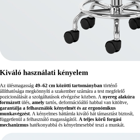
Kiváló használati kényelem
Az ülésmagasság
49–62 cm közötti tartományban
történő
állíthatósága megkönnyíti a szakember számára a test megfelelő
pozicionálását a szolgáltatások elvégzése közben. A
nyereg alakúra
formázott
ülés,
amely
tartós, deformációálló habbal van kitöltve,
garantálja a felhasználók kényelmét és az ergonómikus
munkavégzést
. A kényelmes háttámla kiváló hát támasztást biztosít,
függetlenül a felhasználó magasságától.
A teljes körű forgási
mechanizmus
hatékonyabbá és kényelmesebbé teszi a munkát.