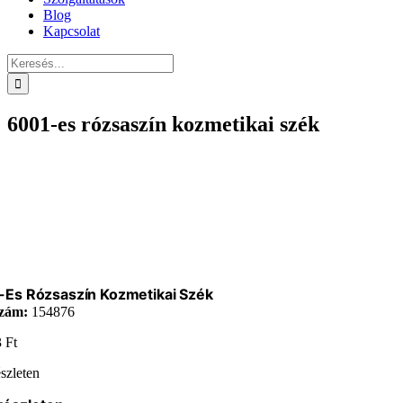
Blog
Kapcsolat
Keresés...
6001-es rózsaszín kozmetikai szék
-Es Rózsaszín Kozmetikai Szék
zám:
154876
3
Ft
szleten