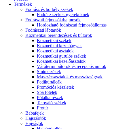
Termékek
Fodrász és borbély székek
Fodrász székek gyerekeknek
Fodrászati fejmosók/hajmosók
Hordozható fodrászati fejmosóállomás
Fodrászati lábtartók
Kozmetikai berendezések és bútorok
Kozmetikai székek
Kozmetikai kezelőágyak
Kozmetikai asztalok
Kozmetikai gurulós székek
Kozmetikai kezelőasztalok
Várótermi bútorok és recepciós pultok
Sminkszékek
Masszázsasztalok és masszázságyak
Pedikűrtálcák
Promóciós készletek
Spa fotelek
Pótalkatrészek
Tetováló székek
Frottír
Babafejek
Hajszárítók
Hajvágók
Hajvágó ollók