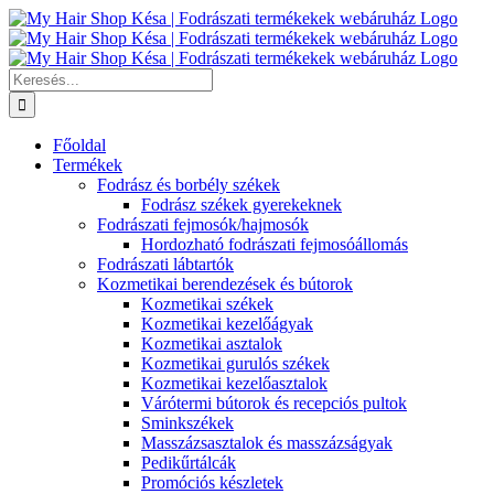
Kihagyás
Keresés...
Főoldal
Termékek
Fodrász és borbély székek
Fodrász székek gyerekeknek
Fodrászati fejmosók/hajmosók
Hordozható fodrászati fejmosóállomás
Fodrászati lábtartók
Kozmetikai berendezések és bútorok
Kozmetikai székek
Kozmetikai kezelőágyak
Kozmetikai asztalok
Kozmetikai gurulós székek
Kozmetikai kezelőasztalok
Várótermi bútorok és recepciós pultok
Sminkszékek
Masszázsasztalok és masszázságyak
Pedikűrtálcák
Promóciós készletek