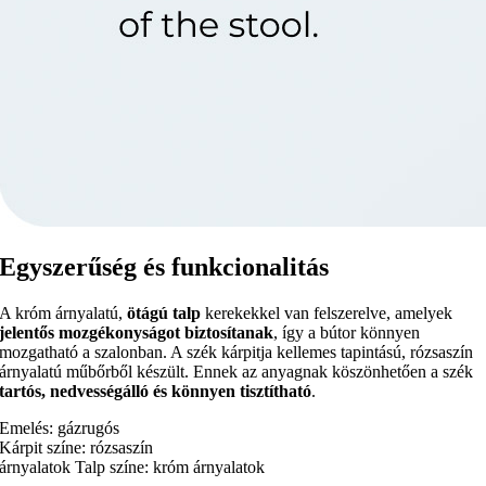
Egyszerűség és funkcionalitás
A króm árnyalatú,
ötágú talp
kerekekkel van felszerelve, amelyek
jelentős mozgékonyságot biztosítanak
, így a bútor könnyen
mozgatható a szalonban. A szék kárpitja kellemes tapintású, rózsaszín
árnyalatú műbőrből készült. Ennek az anyagnak köszönhetően a szék
tartós, nedvességálló és könnyen tisztítható
.
Emelés: gázrugós
Kárpit színe: rózsaszín
árnyalatok Talp színe: króm árnyalatok