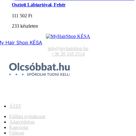
Osztott Lábtartóval, Fehér
111 502
Ft
233 készleten
y Hair Shop KÉSA
info@myhairshop.hu
+36 20 318 2514
ÁSZF
Elállási nyilatkozat
Adatvédelem
Kapcsolat
Fiókom