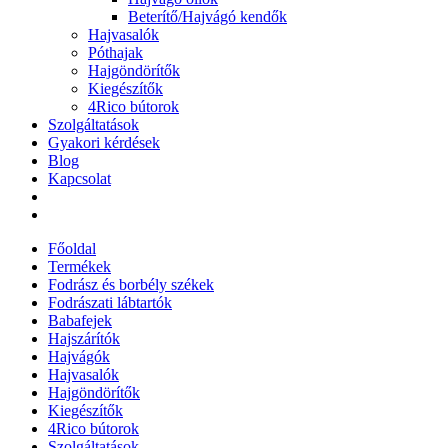
Beterítő/Hajvágó kendők
Hajvasalók
Póthajak
Hajgöndörítők
Kiegészítők
4Rico bútorok
Szolgáltatások
Gyakori kérdések
Blog
Kapcsolat
Főoldal
Termékek
Fodrász és borbély székek
Fodrászati lábtartók
Babafejek
Hajszárítók
Hajvágók
Hajvasalók
Hajgöndörítők
Kiegészítők
4Rico bútorok
Szolgáltatások