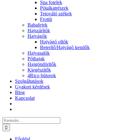
Spa fotelek
Pótalkatrészek
Tetováló székek
Frottír
Babafejek
Hajszárítók
Hajvágók
Hajvágó ollók
Beterítő/Hajvágó kendők
Hajvasalók
Póthajak
Hajgöndörítők
Kiegészítők
4Rico bútorok
Szolgáltatások
Gyakori kérdések
Blog
Kapcsolat
Keresés...
Főoldal