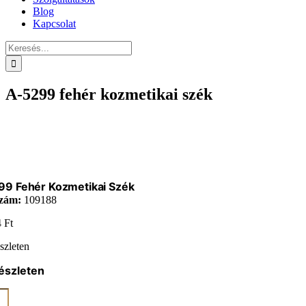
Blog
Kapcsolat
Keresés...
A-5299 fehér kozmetikai szék
99 Fehér Kozmetikai Szék
zám:
109188
4
Ft
szleten
észleten