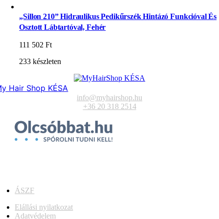
„Sillon 210” Hidraulikus Pedikűrszék Hintázó Funkcióval És
Osztott Lábtartóval, Fehér
111 502
Ft
233 készleten
y Hair Shop KÉSA
info@myhairshop.hu
+36 20 318 2514
ÁSZF
Elállási nyilatkozat
Adatvédelem