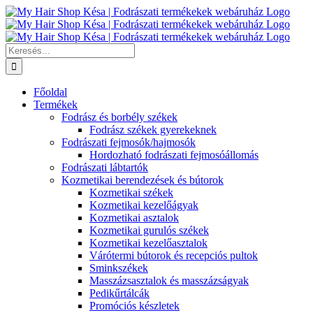
Kihagyás
Keresés...
Főoldal
Termékek
Fodrász és borbély székek
Fodrász székek gyerekeknek
Fodrászati fejmosók/hajmosók
Hordozható fodrászati fejmosóállomás
Fodrászati lábtartók
Kozmetikai berendezések és bútorok
Kozmetikai székek
Kozmetikai kezelőágyak
Kozmetikai asztalok
Kozmetikai gurulós székek
Kozmetikai kezelőasztalok
Várótermi bútorok és recepciós pultok
Sminkszékek
Masszázsasztalok és masszázságyak
Pedikűrtálcák
Promóciós készletek