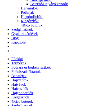
Beterítő/Hajvágó kendők
Hajvasalók
Póthajak
Hajgöndörítők
Kiegészítők
4Rico bútorok
Szolgáltatások
Gyakori kérdések
Blog
Kapcsolat
Főoldal
Termékek
Fodrász és borbély székek
Fodrászati lábtartók
Babafejek
Hajszárítók
Hajvágók
Hajvasalók
Hajgöndörítők
Kiegészítők
4Rico bútorok
Szolgáltatások