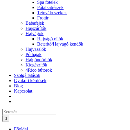
Spa fotelek
Pótalkatrészek
Tetováló székek
Frottír
Babafejek
Hajszárítók
Hajvágók
Hajvágó ollók
Beterítő/Hajvágó kendők
Hajvasalók
Póthajak
Hajgöndörítők
Kiegészítők
4Rico bútorok
Szolgáltatások
Gyakori kérdések
Blog
Kapcsolat
Keresés...
Főoldal