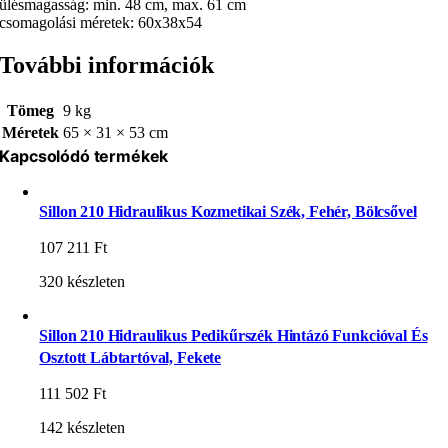
ülésmagasság: min. 48 cm, max. 61 cm
csomagolási méretek: 60x38x54
További információk
Tömeg
9 kg
Méretek
65 × 31 × 53 cm
Kapcsolódó termékek
Sillon 210 Hidraulikus Kozmetikai Szék, Fehér, Bölcsővel
107 211
Ft
320 készleten
Sillon 210 Hidraulikus Pedikűrszék Hintázó Funkcióval És
Osztott Lábtartóval, Fekete
111 502
Ft
142 készleten