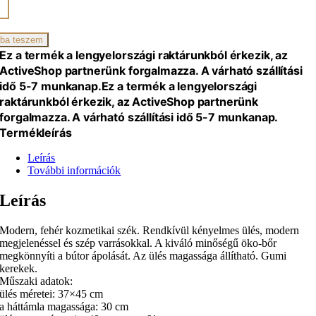
ikai
ba teszem
iség
Ez a termék a lengyelországi raktárunkból érkezik, az
ActiveShop partnerünk forgalmazza. A várható szállítási
idő 5-7 munkanap.
Ez a termék a lengyelországi
raktárunkból érkezik, az ActiveShop partnerünk
forgalmazza. A várható szállítási idő 5-7 munkanap.
Termékleírás
Leírás
További információk
Leírás
Modern, fehér kozmetikai szék. Rendkívül kényelmes ülés, modern
megjelenéssel és szép varrásokkal. A kiváló minőségű öko-bőr
megkönnyíti a bútor ápolását. Az ülés magassága állítható. Gumi
kerekek.
Műszaki adatok:
ülés méretei: 37×45 cm
a háttámla magassága: 30 cm