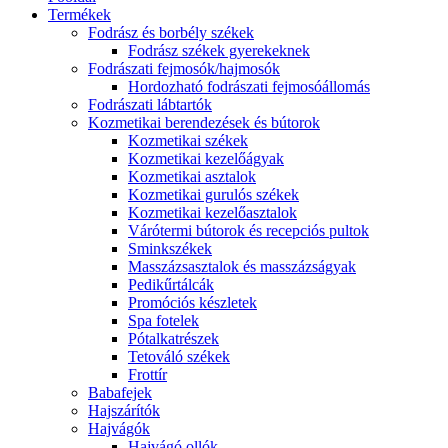
Termékek
Fodrász és borbély székek
Fodrász székek gyerekeknek
Fodrászati fejmosók/hajmosók
Hordozható fodrászati fejmosóállomás
Fodrászati lábtartók
Kozmetikai berendezések és bútorok
Kozmetikai székek
Kozmetikai kezelőágyak
Kozmetikai asztalok
Kozmetikai gurulós székek
Kozmetikai kezelőasztalok
Várótermi bútorok és recepciós pultok
Sminkszékek
Masszázsasztalok és masszázságyak
Pedikűrtálcák
Promóciós készletek
Spa fotelek
Pótalkatrészek
Tetováló székek
Frottír
Babafejek
Hajszárítók
Hajvágók
Hajvágó ollók