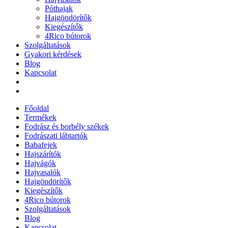
Póthajak
Hajgöndörítők
Kiegészítők
4Rico bútorok
Szolgáltatások
Gyakori kérdések
Blog
Kapcsolat
Főoldal
Termékek
Fodrász és borbély székek
Fodrászati lábtartók
Babafejek
Hajszárítók
Hajvágók
Hajvasalók
Hajgöndörítők
Kiegészítők
4Rico bútorok
Szolgáltatások
Blog
Kapcsolat