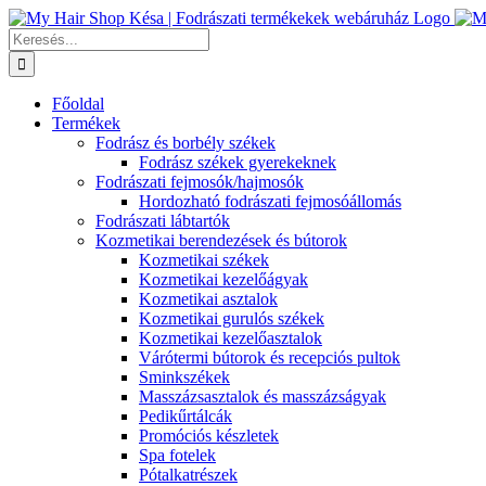
Kihagyás
Keresés...
Főoldal
Termékek
Fodrász és borbély székek
Fodrász székek gyerekeknek
Fodrászati fejmosók/hajmosók
Hordozható fodrászati fejmosóállomás
Fodrászati lábtartók
Kozmetikai berendezések és bútorok
Kozmetikai székek
Kozmetikai kezelőágyak
Kozmetikai asztalok
Kozmetikai gurulós székek
Kozmetikai kezelőasztalok
Várótermi bútorok és recepciós pultok
Sminkszékek
Masszázsasztalok és masszázságyak
Pedikűrtálcák
Promóciós készletek
Spa fotelek
Pótalkatrészek