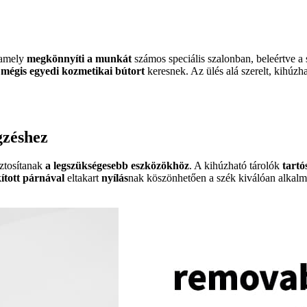
 amely
megkönnyíti a munkát
számos speciális szalonban, beleértve a
, mégis egyedi kozmetikai bútort
keresnek. Az ülés alá szerelt, kihúz
gzéshez
ztosítanak
a legszükségesebb eszközökhöz
. A kihúzható tárolók
tartó
ított párnával
eltakart
nyílás
nak köszönhetően a szék kiválóan alkalma