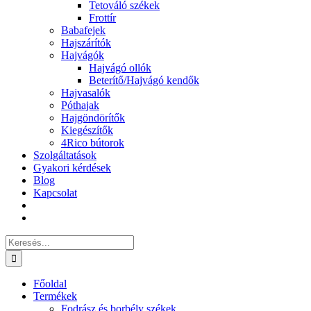
Tetováló székek
Frottír
Babafejek
Hajszárítók
Hajvágók
Hajvágó ollók
Beterítő/Hajvágó kendők
Hajvasalók
Póthajak
Hajgöndörítők
Kiegészítők
4Rico bútorok
Szolgáltatások
Gyakori kérdések
Blog
Kapcsolat
Keresés...
Főoldal
Termékek
Fodrász és borbély székek