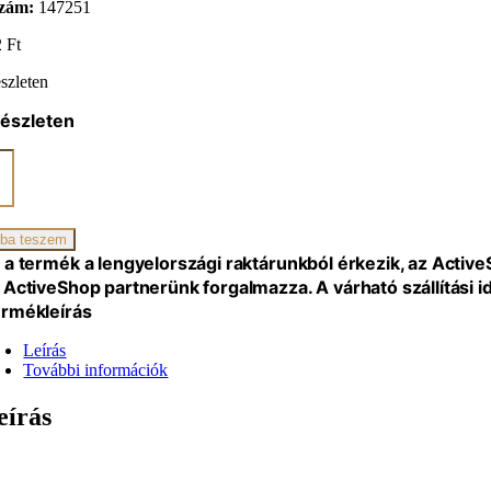
zám:
147251
2
Ft
szleten
készleten
ikai
kkal
ba teszem
iség
 a termék a lengyelországi raktárunkból érkezik, az Activ
 ActiveShop partnerünk forgalmazza. A várható szállítási 
rmékleírás
Leírás
További információk
eírás