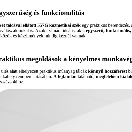
gyszerűség és funkcionalitás
két tálcával
ellátott 557G kozmetikai szék
egy praktikus berendezés,
toválószalonokat is. Azok számára ideális, akik
egyszerű, funkcionális
zközök és készítmények mindig kéznél vannak.
raktikus megoldások a kényelmes munkavé
 ülés alatt elhelyezett praktikus műanyag tálcák
könnyű hozzáférést
bi
nkahely rendben tartásában.
A fejtámlán
található,
megfelelően kialak
sszázsokhoz.