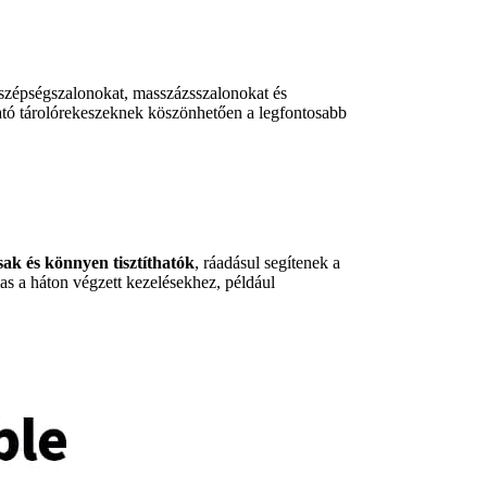
 szépségszalonokat, masszázsszalonokat és
ható tárolórekeszeknek köszönhetően a legfontosabb
sak és könnyen tisztíthatók
, ráadásul segítenek a
s a háton végzett kezelésekhez, például