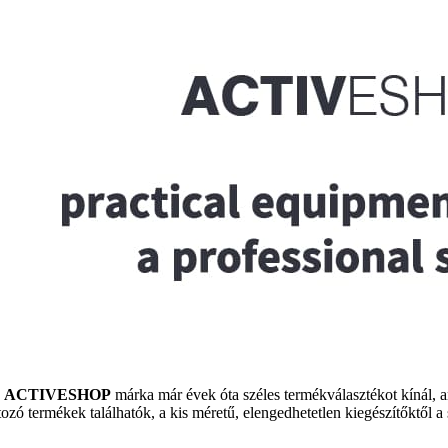
z
ACTIVESHOP
márka már évek óta széles termékválasztékot kínál, 
tozó termékek találhatók, a kis méretű, elengedhetetlen kiegészítőktől a 