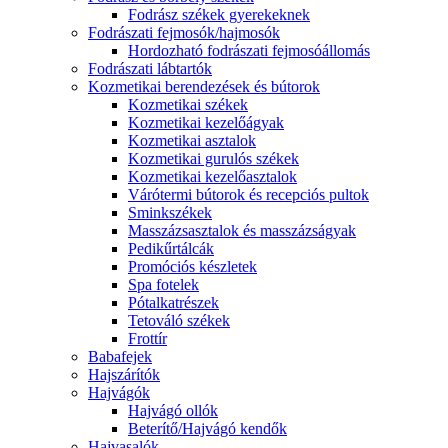
Fodrász székek gyerekeknek
Fodrászati fejmosók/hajmosók
Hordozható fodrászati fejmosóállomás
Fodrászati lábtartók
Kozmetikai berendezések és bútorok
Kozmetikai székek
Kozmetikai kezelőágyak
Kozmetikai asztalok
Kozmetikai gurulós székek
Kozmetikai kezelőasztalok
Várótermi bútorok és recepciós pultok
Sminkszékek
Masszázsasztalok és masszázságyak
Pedikűrtálcák
Promóciós készletek
Spa fotelek
Pótalkatrészek
Tetováló székek
Frottír
Babafejek
Hajszárítók
Hajvágók
Hajvágó ollók
Beterítő/Hajvágó kendők
Hajvasalók