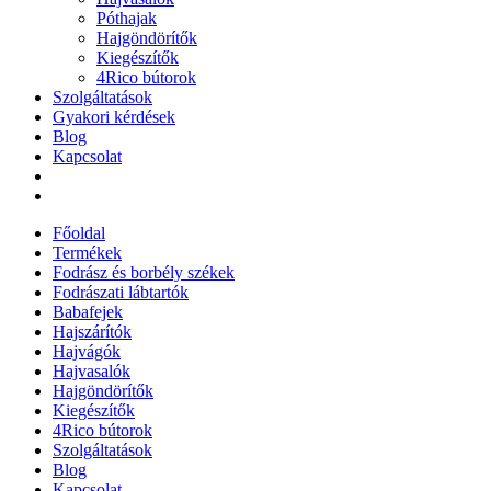
Póthajak
Hajgöndörítők
Kiegészítők
4Rico bútorok
Szolgáltatások
Gyakori kérdések
Blog
Kapcsolat
Főoldal
Termékek
Fodrász és borbély székek
Fodrászati lábtartók
Babafejek
Hajszárítók
Hajvágók
Hajvasalók
Hajgöndörítők
Kiegészítők
4Rico bútorok
Szolgáltatások
Blog
Kapcsolat