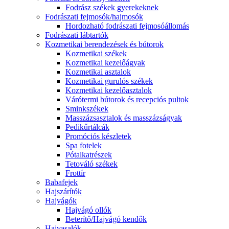
Fodrász székek gyerekeknek
Fodrászati fejmosók/hajmosók
Hordozható fodrászati fejmosóállomás
Fodrászati lábtartók
Kozmetikai berendezések és bútorok
Kozmetikai székek
Kozmetikai kezelőágyak
Kozmetikai asztalok
Kozmetikai gurulós székek
Kozmetikai kezelőasztalok
Várótermi bútorok és recepciós pultok
Sminkszékek
Masszázsasztalok és masszázságyak
Pedikűrtálcák
Promóciós készletek
Spa fotelek
Pótalkatrészek
Tetováló székek
Frottír
Babafejek
Hajszárítók
Hajvágók
Hajvágó ollók
Beterítő/Hajvágó kendők
Hajvasalók