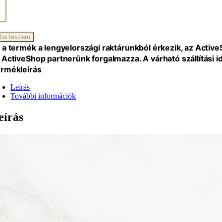
iség
ba teszem
 a termék a lengyelországi raktárunkból érkezik, az Activ
 ActiveShop partnerünk forgalmazza. A várható szállítási 
rmékleírás
Leírás
További információk
eírás