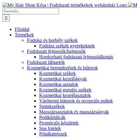
Kihagyás
Keresés...
Főoldal
Termékek
Fodrász és borbély székek
Fodrász székek gyerekeknek
Fodrászati fejmosók/hajmosók
Hordozható fodrászati fejmosóállomás
Fodrászati lábtartók
Kozmetikai berendezések és bútorok
Kozmetikai székek
Kozmetikai kezelőágyak
Kozmetikai asztalok
Kozmetikai gurulós székek
Kozmetikai kezelőasztalok
Várótermi bútorok és recepciós pultok
Sminkszékek
Masszázsasztalok és masszázságyak
Pedikűrtálcák
Promóciós készletek
Spa fotelek
Pótalkatrészek