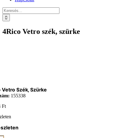
Keresés...
4Rico Vetro szék, szürke
 Vetro Szék, Szürke
zám:
155338
4
Ft
zleten
észleten