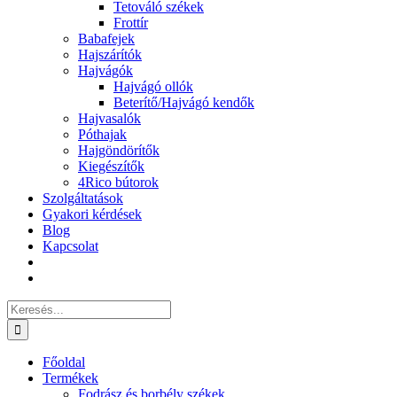
Tetováló székek
Frottír
Babafejek
Hajszárítók
Hajvágók
Hajvágó ollók
Beterítő/Hajvágó kendők
Hajvasalók
Póthajak
Hajgöndörítők
Kiegészítők
4Rico bútorok
Szolgáltatások
Gyakori kérdések
Blog
Kapcsolat
Keresés...
Főoldal
Termékek
Fodrász és borbély székek