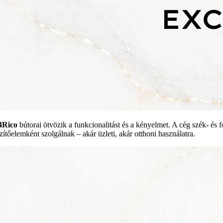
4Rico
bútorai ötvözik a funkcionalitást és a kényelmet. A cég szék- és f
zítőelemként szolgálnak – akár üzleti, akár otthoni használatra.