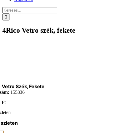
Keresés...
4Rico Vetro szék, fekete
 Vetro Szék, Fekete
zám:
155336
4
Ft
zleten
észleten