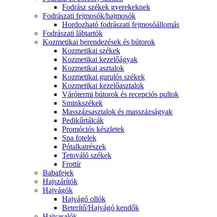
Fodrász székek gyerekeknek
Fodrászati fejmosók/hajmosók
Hordozható fodrászati fejmosóállomás
Fodrászati lábtartók
Kozmetikai berendezések és bútorok
Kozmetikai székek
Kozmetikai kezelőágyak
Kozmetikai asztalok
Kozmetikai gurulós székek
Kozmetikai kezelőasztalok
Várótermi bútorok és recepciós pultok
Sminkszékek
Masszázsasztalok és masszázságyak
Pedikűrtálcák
Promóciós készletek
Spa fotelek
Pótalkatrészek
Tetováló székek
Frottír
Babafejek
Hajszárítók
Hajvágók
Hajvágó ollók
Beterítő/Hajvágó kendők
Hajvasalók