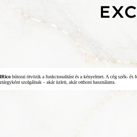
4Rico
bútorai ötvözik a funkcionalitást és a kényelmet. A cég szék- és f
ztárgyként szolgálnak – akár üzleti, akár otthoni használatra.