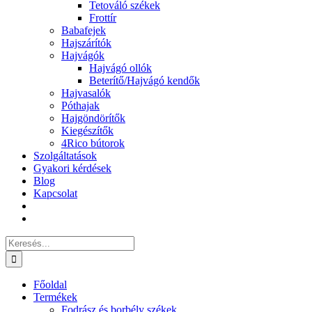
Tetováló székek
Frottír
Babafejek
Hajszárítók
Hajvágók
Hajvágó ollók
Beterítő/Hajvágó kendők
Hajvasalók
Póthajak
Hajgöndörítők
Kiegészítők
4Rico bútorok
Szolgáltatások
Gyakori kérdések
Blog
Kapcsolat
Keresés...
Főoldal
Termékek
Fodrász és borbély székek