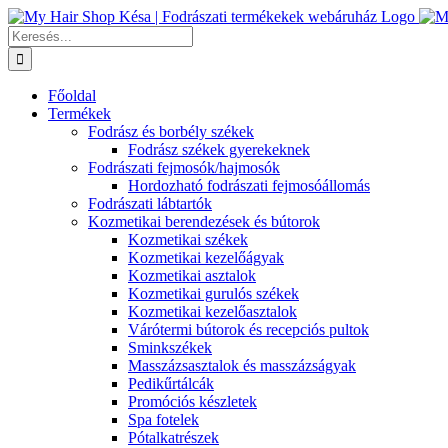
Kihagyás
Keresés...
Főoldal
Termékek
Fodrász és borbély székek
Fodrász székek gyerekeknek
Fodrászati fejmosók/hajmosók
Hordozható fodrászati fejmosóállomás
Fodrászati lábtartók
Kozmetikai berendezések és bútorok
Kozmetikai székek
Kozmetikai kezelőágyak
Kozmetikai asztalok
Kozmetikai gurulós székek
Kozmetikai kezelőasztalok
Várótermi bútorok és recepciós pultok
Sminkszékek
Masszázsasztalok és masszázságyak
Pedikűrtálcák
Promóciós készletek
Spa fotelek
Pótalkatrészek