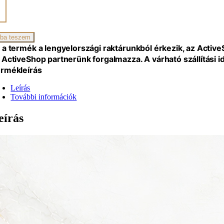
iség
ba teszem
 a termék a lengyelországi raktárunkból érkezik, az Activ
 ActiveShop partnerünk forgalmazza. A várható szállítási 
rmékleírás
Leírás
További információk
eírás