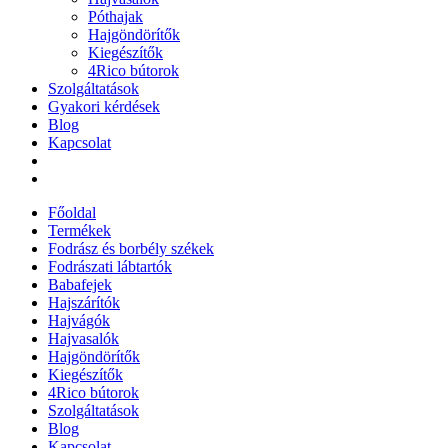
Póthajak
Hajgöndörítők
Kiegészítők
4Rico bútorok
Szolgáltatások
Gyakori kérdések
Blog
Kapcsolat
Főoldal
Termékek
Fodrász és borbély székek
Fodrászati lábtartók
Babafejek
Hajszárítók
Hajvágók
Hajvasalók
Hajgöndörítők
Kiegészítők
4Rico bútorok
Szolgáltatások
Blog
Kapcsolat