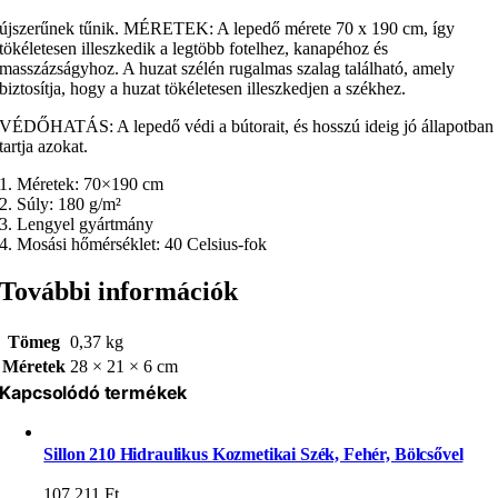
újszerűnek tűnik. MÉRETEK: A lepedő mérete 70 x 190 cm, így
tökéletesen illeszkedik a legtöbb fotelhez, kanapéhoz és
masszázságyhoz. A huzat szélén rugalmas szalag található, amely
biztosítja, hogy a huzat tökéletesen illeszkedjen a székhez.
VÉDŐHATÁS: A lepedő védi a bútorait, és hosszú ideig jó állapotban
tartja azokat.
1. Méretek: 70×190 cm
2. Súly: 180 g/m²
3. Lengyel gyártmány
4. Mosási hőmérséklet: 40 Celsius-fok
További információk
Tömeg
0,37 kg
Méretek
28 × 21 × 6 cm
Kapcsolódó termékek
Sillon 210 Hidraulikus Kozmetikai Szék, Fehér, Bölcsővel
107 211
Ft