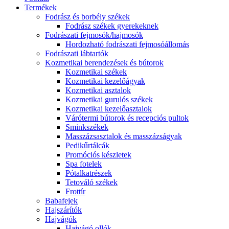
Termékek
Fodrász és borbély székek
Fodrász székek gyerekeknek
Fodrászati fejmosók/hajmosók
Hordozható fodrászati fejmosóállomás
Fodrászati lábtartók
Kozmetikai berendezések és bútorok
Kozmetikai székek
Kozmetikai kezelőágyak
Kozmetikai asztalok
Kozmetikai gurulós székek
Kozmetikai kezelőasztalok
Várótermi bútorok és recepciós pultok
Sminkszékek
Masszázsasztalok és masszázságyak
Pedikűrtálcák
Promóciós készletek
Spa fotelek
Pótalkatrészek
Tetováló székek
Frottír
Babafejek
Hajszárítók
Hajvágók
Hajvágó ollók