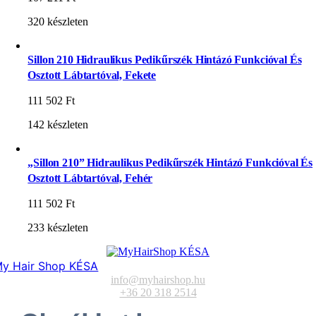
320 készleten
Sillon 210 Hidraulikus Pedikűrszék Hintázó Funkcióval És
Osztott Lábtartóval, Fekete
111 502
Ft
142 készleten
„Sillon 210” Hidraulikus Pedikűrszék Hintázó Funkcióval És
Osztott Lábtartóval, Fehér
111 502
Ft
233 készleten
y Hair Shop KÉSA
info@myhairshop.hu
+36 20 318 2514