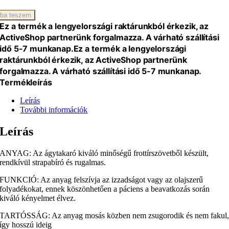
iség
ba teszem
Ez a termék a lengyelországi raktárunkból érkezik, az
ActiveShop partnerünk forgalmazza. A várható szállítási
idő 5-7 munkanap.
Ez a termék a lengyelországi
raktárunkból érkezik, az ActiveShop partnerünk
forgalmazza. A várható szállítási idő 5-7 munkanap.
Termékleírás
Leírás
További információk
Leírás
ANYAG: Az ágytakaró kiváló minőségű frottírszövetből készült,
rendkívül strapabíró és rugalmas.
FUNKCIÓ: Az anyag felszívja az izzadságot vagy az olajszerű
folyadékokat, ennek köszönhetően a páciens a beavatkozás során
kiváló kényelmet élvez.
TARTÓSSÁG: Az anyag mosás közben nem zsugorodik és nem fakul
így hosszú ideig