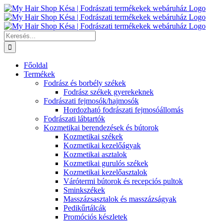
Kihagyás
Keresés...
Főoldal
Termékek
Fodrász és borbély székek
Fodrász székek gyerekeknek
Fodrászati fejmosók/hajmosók
Hordozható fodrászati fejmosóállomás
Fodrászati lábtartók
Kozmetikai berendezések és bútorok
Kozmetikai székek
Kozmetikai kezelőágyak
Kozmetikai asztalok
Kozmetikai gurulós székek
Kozmetikai kezelőasztalok
Várótermi bútorok és recepciós pultok
Sminkszékek
Masszázsasztalok és masszázságyak
Pedikűrtálcák
Promóciós készletek