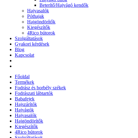
Beterítő/Hajvágó kendők
Hajvasalók
Póthajak
Hajgöndörítők
Kiegészítők
4Rico bútorok
Szolgáltatások
Gyakori kérdések
Blog
Kapcsolat
Főoldal
Termékek
Fodrász és borbély székek
Fodrászati lábtartók
Babafejek
Hajszárítók
Hajvágók
Hajvasalók
Hajgöndörítők
Kiegészítők
4Rico bútorok
Szolgáltatások