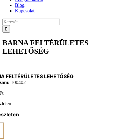
Blog
Kapcsolat
Keresés...
BARNA FELTÉRÜLETES
LEHETŐSÉG
A FELTÉRÜLETES LEHETŐSÉG
zám:
100402
Ft
zleten
észleten
NA
ÉRÜLETES
TŐSÉG