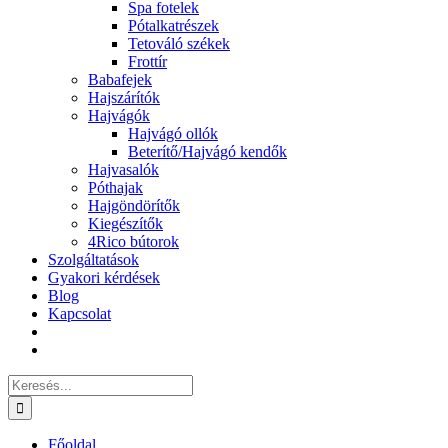
Spa fotelek
Pótalkatrészek
Tetováló székek
Frottír
Babafejek
Hajszárítók
Hajvágók
Hajvágó ollók
Beterítő/Hajvágó kendők
Hajvasalók
Póthajak
Hajgöndörítők
Kiegészítők
4Rico bútorok
Szolgáltatások
Gyakori kérdések
Blog
Kapcsolat
Keresés...
Főoldal