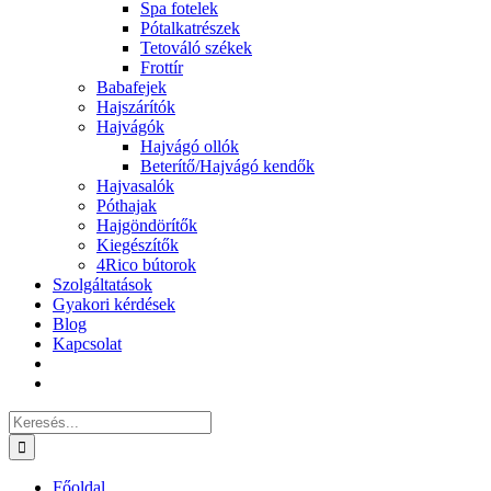
Spa fotelek
Pótalkatrészek
Tetováló székek
Frottír
Babafejek
Hajszárítók
Hajvágók
Hajvágó ollók
Beterítő/Hajvágó kendők
Hajvasalók
Póthajak
Hajgöndörítők
Kiegészítők
4Rico bútorok
Szolgáltatások
Gyakori kérdések
Blog
Kapcsolat
Keresés...
Főoldal