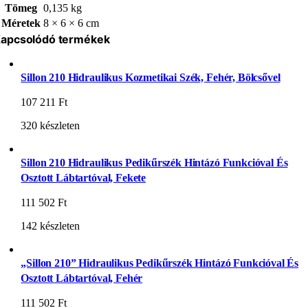
Tömeg
0,135 kg
Méretek
8 × 6 × 6 cm
apcsolódó termékek
Sillon 210 Hidraulikus Kozmetikai Szék, Fehér, Bölcsővel
107 211
Ft
320 készleten
Sillon 210 Hidraulikus Pedikűrszék Hintázó Funkcióval És
Osztott Lábtartóval, Fekete
111 502
Ft
142 készleten
„Sillon 210” Hidraulikus Pedikűrszék Hintázó Funkcióval És
Osztott Lábtartóval, Fehér
111 502
Ft