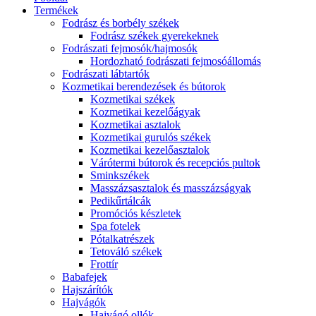
Termékek
Fodrász és borbély székek
Fodrász székek gyerekeknek
Fodrászati fejmosók/hajmosók
Hordozható fodrászati fejmosóállomás
Fodrászati lábtartók
Kozmetikai berendezések és bútorok
Kozmetikai székek
Kozmetikai kezelőágyak
Kozmetikai asztalok
Kozmetikai gurulós székek
Kozmetikai kezelőasztalok
Várótermi bútorok és recepciós pultok
Sminkszékek
Masszázsasztalok és masszázságyak
Pedikűrtálcák
Promóciós készletek
Spa fotelek
Pótalkatrészek
Tetováló székek
Frottír
Babafejek
Hajszárítók
Hajvágók
Hajvágó ollók