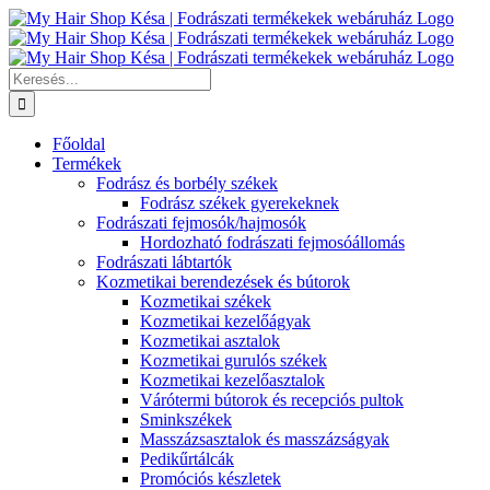
Kihagyás
Keresés...
Főoldal
Termékek
Fodrász és borbély székek
Fodrász székek gyerekeknek
Fodrászati fejmosók/hajmosók
Hordozható fodrászati fejmosóállomás
Fodrászati lábtartók
Kozmetikai berendezések és bútorok
Kozmetikai székek
Kozmetikai kezelőágyak
Kozmetikai asztalok
Kozmetikai gurulós székek
Kozmetikai kezelőasztalok
Várótermi bútorok és recepciós pultok
Sminkszékek
Masszázsasztalok és masszázságyak
Pedikűrtálcák
Promóciós készletek