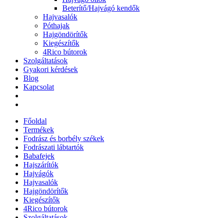
Beterítő/Hajvágó kendők
Hajvasalók
Póthajak
Hajgöndörítők
Kiegészítők
4Rico bútorok
Szolgáltatások
Gyakori kérdések
Blog
Kapcsolat
Főoldal
Termékek
Fodrász és borbély székek
Fodrászati lábtartók
Babafejek
Hajszárítók
Hajvágók
Hajvasalók
Hajgöndörítők
Kiegészítők
4Rico bútorok
Szolgáltatások