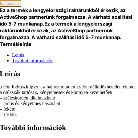
ba teszem
Ez a termék a lengyelországi raktárunkból érkezik, az
ActiveShop partnerünk forgalmazza. A várható szállítási
idő 5-7 munkanap.
Ez a termék a lengyelországi
raktárunkból érkezik, az ActiveShop partnerünk
iség
forgalmazza. A várható szállítási idő 5-7 munkanap.
Termékleírás
Leírás
További információk
Leírás
a fém fodrászklipszek a hajhoz minden szalon nélkülözhetetlen elemei.
a csúszkák tartósak, kényelmesek és könnyen kezelhetőek.
– széleskörűen alkalmazható
– tartós és kényelmes használat
– fekete
– 150db.
További információk