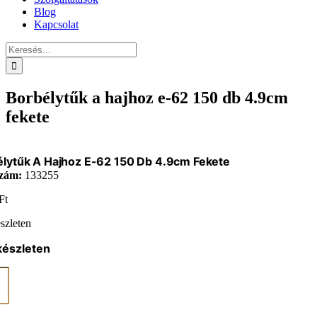
Blog
Kapcsolat
Keresés...
Borbélytűk a hajhoz e-62 150 db 4.9cm
fekete
lytűk A Hajhoz E-62 150 Db 4.9cm Fekete
zám:
133255
Ft
szleten
készleten
ytűk