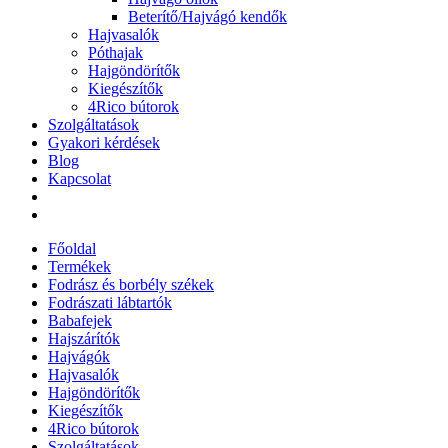
Beterítő/Hajvágó kendők
Hajvasalók
Póthajak
Hajgöndörítők
Kiegészítők
4Rico bútorok
Szolgáltatások
Gyakori kérdések
Blog
Kapcsolat
Főoldal
Termékek
Fodrász és borbély székek
Fodrászati lábtartók
Babafejek
Hajszárítók
Hajvágók
Hajvasalók
Hajgöndörítők
Kiegészítők
4Rico bútorok
Szolgáltatások