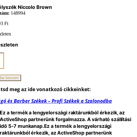
élyszék Niccolo Brown
zám:
148994
93
Ft
zleten
észleten
lyszék
o
n
iség
ba teszem
tsd meg az ide vonatkozó cikkeinket:
gó és Barber Székek – Profi Székek a Szalonodba
Ez a termék a lengyelországi raktárunkból érkezik, az
ActiveShop partnerünk forgalmazza. A várható szállítási
idő 5-7 munkanap.
Ez a termék a lengyelországi
raktárunkból érkezik, az ActiveShop partnerünk