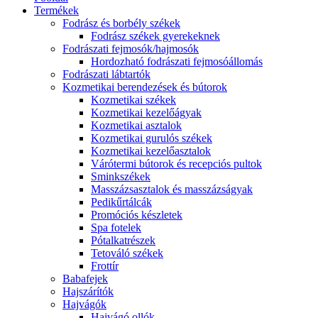
Termékek
Fodrász és borbély székek
Fodrász székek gyerekeknek
Fodrászati fejmosók/hajmosók
Hordozható fodrászati fejmosóállomás
Fodrászati lábtartók
Kozmetikai berendezések és bútorok
Kozmetikai székek
Kozmetikai kezelőágyak
Kozmetikai asztalok
Kozmetikai gurulós székek
Kozmetikai kezelőasztalok
Várótermi bútorok és recepciós pultok
Sminkszékek
Masszázsasztalok és masszázságyak
Pedikűrtálcák
Promóciós készletek
Spa fotelek
Pótalkatrészek
Tetováló székek
Frottír
Babafejek
Hajszárítók
Hajvágók
Hajvágó ollók