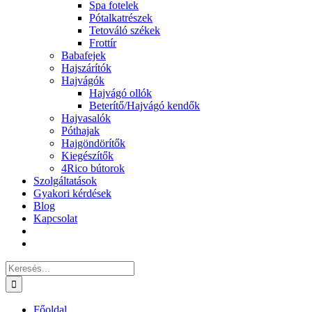
Spa fotelek
Pótalkatrészek
Tetováló székek
Frottír
Babafejek
Hajszárítók
Hajvágók
Hajvágó ollók
Beterítő/Hajvágó kendők
Hajvasalók
Póthajak
Hajgöndörítők
Kiegészítők
4Rico bútorok
Szolgáltatások
Gyakori kérdések
Blog
Kapcsolat
Keresés...
Főoldal