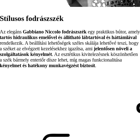
Stílusos fodrászszék
Az elegáns
Gabbiano Niccolo fodrászszék
egy praktikus bútor, amel
tartós hidraulikus emelővel és állítható lábtartóval és háttámlával
rendelkezik. A beállítási lehetőségek széles skálája lehetővé teszi, hogy
a széket az elvégzett kezelésekhez igazítsa, ami
jelentősen növeli a
szolgáltatások kényelmét
. Az esztétikus kivitelezésnek köszönhetően
a szék bármely enteriőr dísze lehet, míg magas funkcionalitása
kényelmet és hatékony munkavégzést biztosít
.