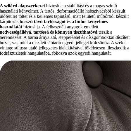
A szilárd alapszerkezet
biztosítja a stabilitást és a magas szintű
használati kényelmet. A tartós, deformációálló habszivacsból készült
ülőfelület-töltet és a kellemes tapintású, matt felületű műbőrből készült
kárpitozás
hosszú távú tartósságot és a bútor kényelmes
használatát
biztosítja. A felhasznált anyagok emellett
nedvességállóvá, tartóssá és könnyen tisztíthatóvá
teszik a
berendezést. A barna árnyalatú, steppeléssel és díszgombokkal díszített
huzat, valamint a díszített lábtartó egyedi jelleget kölcsönöz. A szék a
vintage stílusra utaló jellegzetes kialakításával tökéletesen illeszkedik a
fodrászüzletek hangulatába, fokozva azok egyedi hangulatát.