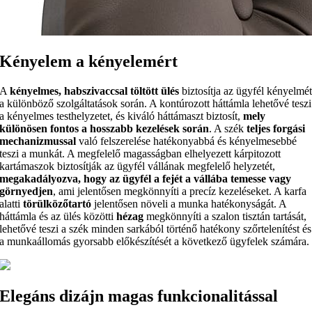
Kényelem a kényelemért
A
kényelmes, habszivaccsal töltött ülés
biztosítja az ügyfél kényelmé
a különböző szolgáltatások során. A kontúrozott háttámla lehetővé teszi
a kényelmes testhelyzetet, és kiváló háttámaszt biztosít,
mely
különösen fontos a hosszabb kezelések során
. A szék
teljes forgási
mechanizmussal
való felszerelése hatékonyabbá és kényelmesebbé
teszi a munkát. A megfelelő magasságban elhelyezett kárpitozott
kartámaszok biztosítják az ügyfél vállának megfelelő helyzetét,
megakadályozva, hogy az ügyfél a fejét a vállába temesse vagy
görnyedjen
, ami jelentősen megkönnyíti a precíz kezeléseket. A karfa
alatti
törülközőtartó
jelentősen növeli a munka hatékonyságát. A
háttámla és az ülés közötti
hézag
megkönnyíti a szalon tisztán tartását,
lehetővé teszi a szék minden sarkából történő hatékony szőrtelenítést és
a munkaállomás gyorsabb előkészítését a következő ügyfelek számára.
Elegáns dizájn magas funkcionalitással