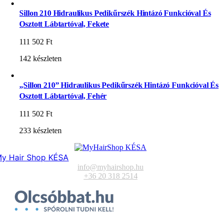
Sillon 210 Hidraulikus Pedikűrszék Hintázó Funkcióval És
Osztott Lábtartóval, Fekete
111 502
Ft
142 készleten
„Sillon 210” Hidraulikus Pedikűrszék Hintázó Funkcióval És
Osztott Lábtartóval, Fehér
111 502
Ft
233 készleten
y Hair Shop KÉSA
info@myhairshop.hu
+36 20 318 2514