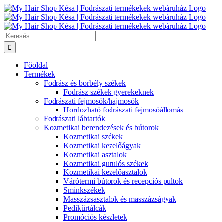
Kihagyás
Keresés...
Főoldal
Termékek
Fodrász és borbély székek
Fodrász székek gyerekeknek
Fodrászati fejmosók/hajmosók
Hordozható fodrászati fejmosóállomás
Fodrászati lábtartók
Kozmetikai berendezések és bútorok
Kozmetikai székek
Kozmetikai kezelőágyak
Kozmetikai asztalok
Kozmetikai gurulós székek
Kozmetikai kezelőasztalok
Várótermi bútorok és recepciós pultok
Sminkszékek
Masszázsasztalok és masszázságyak
Pedikűrtálcák
Promóciós készletek