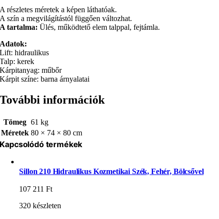
A részletes méretek a képen láthatóak.
A szín a megvilágítástól függően változhat.
A tartalma:
Ülés, működtető elem talppal, fejtámla.
Adatok:
Lift: hidraulikus
Talp: kerek
Kárpitanyag: műbőr
Kárpit színe: barna árnyalatai
További információk
Tömeg
61 kg
Méretek
80 × 74 × 80 cm
Kapcsolódó termékek
Sillon 210 Hidraulikus Kozmetikai Szék, Fehér, Bölcsővel
107 211
Ft
320 készleten