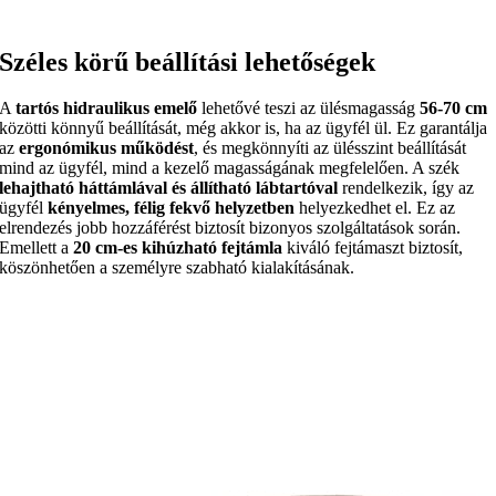
Széles körű beállítási lehetőségek
A
tartós hidraulikus emelő
lehetővé teszi az ülésmagasság
56-70 cm
közötti könnyű beállítását, még akkor is, ha az ügyfél ül. Ez garantálja
az
ergonómikus működést
, és megkönnyíti az ülésszint beállítását
mind az ügyfél, mind a kezelő magasságának megfelelően. A szék
lehajtható háttámlával és állítható lábtartóval
rendelkezik, így az
ügyfél
kényelmes, félig fekvő helyzetben
helyezkedhet el. Ez az
elrendezés jobb hozzáférést biztosít bizonyos szolgáltatások során.
Emellett a
20 cm-es kihúzható fejtámla
kiváló fejtámaszt biztosít,
köszönhetően a személyre szabható kialakításának.