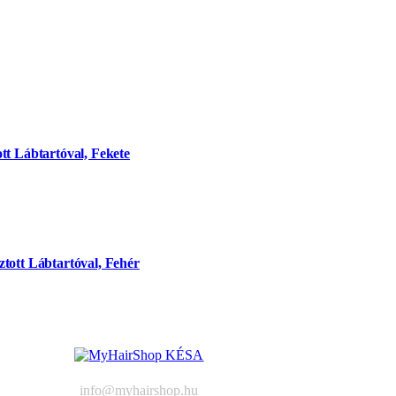
tt Lábtartóval, Fekete
tott Lábtartóval, Fehér
info@myhairshop.hu