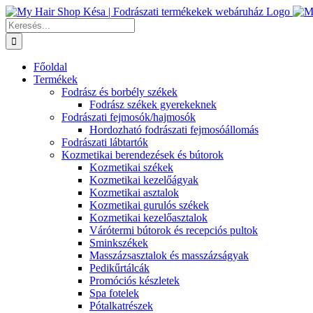
Kihagyás
Keresés...
Főoldal
Termékek
Fodrász és borbély székek
Fodrász székek gyerekeknek
Fodrászati fejmosók/hajmosók
Hordozható fodrászati fejmosóállomás
Fodrászati lábtartók
Kozmetikai berendezések és bútorok
Kozmetikai székek
Kozmetikai kezelőágyak
Kozmetikai asztalok
Kozmetikai gurulós székek
Kozmetikai kezelőasztalok
Várótermi bútorok és recepciós pultok
Sminkszékek
Masszázsasztalok és masszázságyak
Pedikűrtálcák
Promóciós készletek
Spa fotelek
Pótalkatrészek