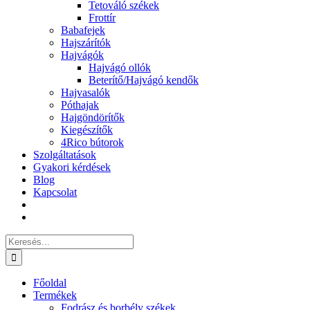
Tetováló székek
Frottír
Babafejek
Hajszárítók
Hajvágók
Hajvágó ollók
Beterítő/Hajvágó kendők
Hajvasalók
Póthajak
Hajgöndörítők
Kiegészítők
4Rico bútorok
Szolgáltatások
Gyakori kérdések
Blog
Kapcsolat
Keresés...
Főoldal
Termékek
Fodrász és borbély székek