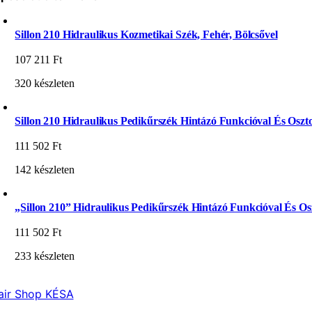
Sillon 210 Hidraulikus Kozmetikai Szék, Fehér, Bölcsővel
107 211
Ft
320 készleten
Sillon 210 Hidraulikus Pedikűrszék Hintázó Funkcióval És Oszto
111 502
Ft
142 készleten
„Sillon 210” Hidraulikus Pedikűrszék Hintázó Funkcióval És Osz
111 502
Ft
233 készleten
air Shop KÉSA