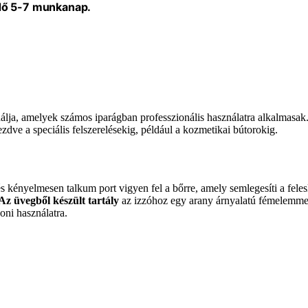
idő 5-7 munkanap.
nálja, amelyek számos iparágban professzionális használatra alkalmasak
ezdve a speciális felszerelésekig, például a kozmetikai bútorokig.
 kényelmesen talkum port vigyen fel a bőrre, amely semlegesíti a felesle
Az üvegből készült tartály
az izzóhoz egy arany árnyalatú fémelemme
oni használatra.