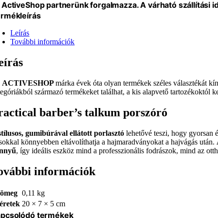
 ActiveShop partnerünk forgalmazza. A várható szállítási 
rmékleírás
Leírás
További információk
eírás
z
ACTIVESHOP
márka évek óta olyan termékek széles választékát kí
tegóriákból származó termékeket találhat, a kis alapvető tartozékoktól k
ractical barber’s talkum porszóró
stílusos, gumibúrával ellátott porlasztó
lehetővé teszi, hogy gyorsan és
 sokkal könnyebben eltávolíthatja a hajmaradványokat a hajvágás után.
nnyű
, így ideális eszköz mind a professzionális fodrászok, mind az otth
ovábbi információk
ömeg
0,11 kg
éretek
20 × 7 × 5 cm
pcsolódó termékek