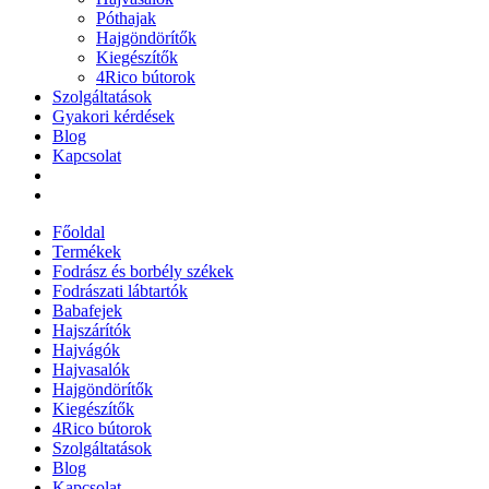
Póthajak
Hajgöndörítők
Kiegészítők
4Rico bútorok
Szolgáltatások
Gyakori kérdések
Blog
Kapcsolat
Főoldal
Termékek
Fodrász és borbély székek
Fodrászati lábtartók
Babafejek
Hajszárítók
Hajvágók
Hajvasalók
Hajgöndörítők
Kiegészítők
4Rico bútorok
Szolgáltatások
Blog
Kapcsolat