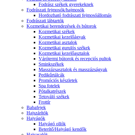
Fodrász székek gyerekeknek
Fodrászati fejmosók/hajmosók
Hordozható fodrászati fejmosóállomás
Fodrászati lábtartók
Kozmetikai berendezések és bútorok
Kozmetikai székek
Kozmetikai kezelőágyak
Kozmetikai asztalok
Kozmetikai gurulós székek
Kozmetikai kezelőasztalok
Várótermi bútorok és recepciós pultok
Sminkszékek
Masszázsasztalok és masszázságyak
Pedikűrtálcák
Promóciós készletek
Spa fotelek
Pótalkatrészek
Tetováló székek
Frottír
Babafejek
Hajszárítók
Hajvágók
Hajvágó ollók
Beterítő/Hajvágó kendők
Hajvasalók