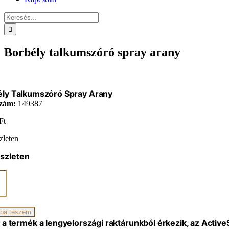
Keresés...
Borbély talkumszóró spray arany
ély Talkumszóró Spray Arany
zám:
149387
Ft
zleten
szleten
ly
szóró
iség
ba teszem
 a termék a lengyelországi raktárunkból érkezik, az Activ