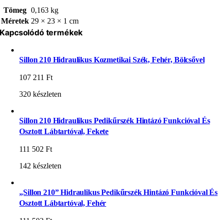
Tömeg
0,163 kg
Méretek
29 × 23 × 1 cm
Kapcsolódó termékek
Sillon 210 Hidraulikus Kozmetikai Szék, Fehér, Bölcsővel
107 211
Ft
320 készleten
Sillon 210 Hidraulikus Pedikűrszék Hintázó Funkcióval És
Osztott Lábtartóval, Fekete
111 502
Ft
142 készleten
„Sillon 210” Hidraulikus Pedikűrszék Hintázó Funkcióval És
Osztott Lábtartóval, Fehér