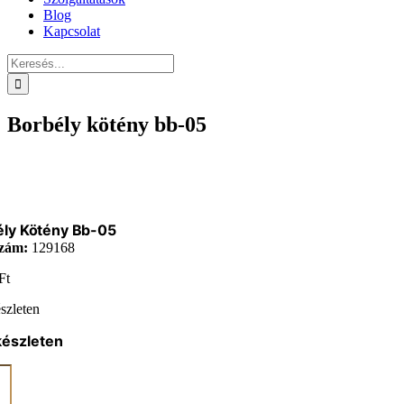
Blog
Kapcsolat
Keresés...
Borbély kötény bb-05
ély Kötény Bb-05
zám:
129168
Ft
szleten
készleten
ly