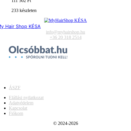
111 502
Ft
233 készleten
y Hair Shop KÉSA
info@myhairshop.hu
+36 20 318 2514
ÁSZF
Elállási nyilatkozat
Adatvédelem
Kapcsolat
Fiókom
© 2024-2026