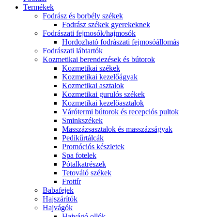
Termékek
Fodrász és borbély székek
Fodrász székek gyerekeknek
Fodrászati fejmosók/hajmosók
Hordozható fodrászati fejmosóállomás
Fodrászati lábtartók
Kozmetikai berendezések és bútorok
Kozmetikai székek
Kozmetikai kezelőágyak
Kozmetikai asztalok
Kozmetikai gurulós székek
Kozmetikai kezelőasztalok
Várótermi bútorok és recepciós pultok
Sminkszékek
Masszázsasztalok és masszázságyak
Pedikűrtálcák
Promóciós készletek
Spa fotelek
Pótalkatrészek
Tetováló székek
Frottír
Babafejek
Hajszárítók
Hajvágók
Hajvágó ollók