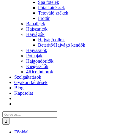
Spa fotelek
Pótalkatrészek
Tetováló székek
Frottír
Babafejek
Hajszárítók
Hajvágók
Hajvágó ollók
Beterítő/Hajvágó kendők
Hajvasalók
Póthajak
Hajgöndörítők
Kiegészítők
4Rico bútorok
Szolgáltatások
Gyakori kérdések
Blog
Kapcsolat
Keresés...
Főoldal