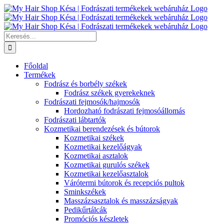
Kihagyás
Keresés...
Főoldal
Termékek
Fodrász és borbély székek
Fodrász székek gyerekeknek
Fodrászati fejmosók/hajmosók
Hordozható fodrászati fejmosóállomás
Fodrászati lábtartók
Kozmetikai berendezések és bútorok
Kozmetikai székek
Kozmetikai kezelőágyak
Kozmetikai asztalok
Kozmetikai gurulós székek
Kozmetikai kezelőasztalok
Várótermi bútorok és recepciós pultok
Sminkszékek
Masszázsasztalok és masszázságyak
Pedikűrtálcák
Promóciós készletek