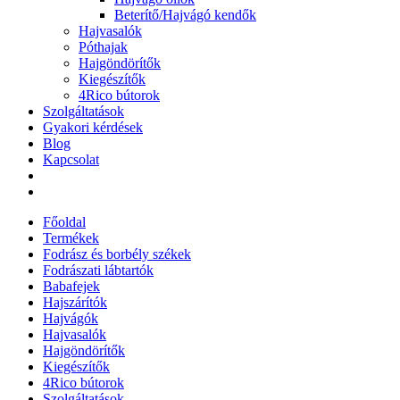
Beterítő/Hajvágó kendők
Hajvasalók
Póthajak
Hajgöndörítők
Kiegészítők
4Rico bútorok
Szolgáltatások
Gyakori kérdések
Blog
Kapcsolat
Főoldal
Termékek
Fodrász és borbély székek
Fodrászati lábtartók
Babafejek
Hajszárítók
Hajvágók
Hajvasalók
Hajgöndörítők
Kiegészítők
4Rico bútorok
Szolgáltatások