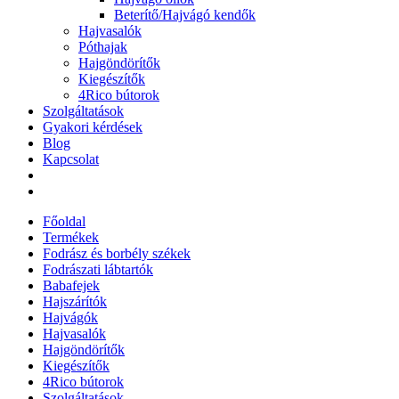
Beterítő/Hajvágó kendők
Hajvasalók
Póthajak
Hajgöndörítők
Kiegészítők
4Rico bútorok
Szolgáltatások
Gyakori kérdések
Blog
Kapcsolat
Főoldal
Termékek
Fodrász és borbély székek
Fodrászati lábtartók
Babafejek
Hajszárítók
Hajvágók
Hajvasalók
Hajgöndörítők
Kiegészítők
4Rico bútorok
Szolgáltatások