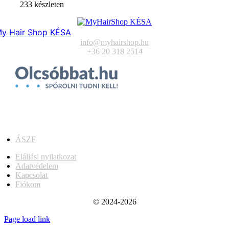
233 készleten
y Hair Shop KÉSA
info@myhairshop.hu
+36 20 318 2514
ÁSZF
Elállási nyilatkozat
Adatvédelem
Kapcsolat
Fiókom
© 2024-2026
Page load link