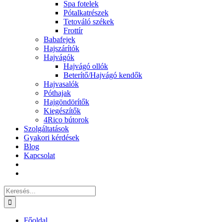
Spa fotelek
Pótalkatrészek
Tetováló székek
Frottír
Babafejek
Hajszárítók
Hajvágók
Hajvágó ollók
Beterítő/Hajvágó kendők
Hajvasalók
Póthajak
Hajgöndörítők
Kiegészítők
4Rico bútorok
Szolgáltatások
Gyakori kérdések
Blog
Kapcsolat
Keresés...
Főoldal