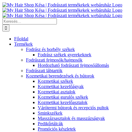
Kihagyás
Keresés...
Főoldal
Termékek
Fodrász és borbély székek
Fodrász székek gyerekeknek
Fodrászati fejmosók/hajmosók
Hordozható fodrászati fejmosóállomás
Fodrászati lábtartók
Kozmetikai berendezések és bútorok
Kozmetikai székek
Kozmetikai kezelőágyak
Kozmetikai asztalok
Kozmetikai gurulós székek
Kozmetikai kezelőasztalok
Várótermi bútorok és recepciós pultok
Sminkszékek
Masszázsasztalok és masszázságyak
Pedikűrtálcák
Promóciós készletek