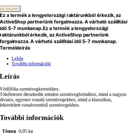
ba teszem
iség
Ez a termék a lengyelországi raktárunkból érkezik, az
ActiveShop partnerünk forgalmazza. A várható szállítási
idő 5-7 munkanap.
Ez a termék a lengyelországi
raktárunkból érkezik, az ActiveShop partnerünk
forgalmazza. A várható szállítási idő 5-7 munkanap.
Termékleírás
Leírás
További információk
Leírás
Védőfólia szemüvegkeretekhez.
Tökéletesen illeszkedik minden szemüvegformához, mind a nagyon
divatos, egyenes vonalú szemüvegekhez, mind a klasszikus,
lekerekített vonalvezetésű szemüvegekhez.
További információk
Tömeg
0,05 kg