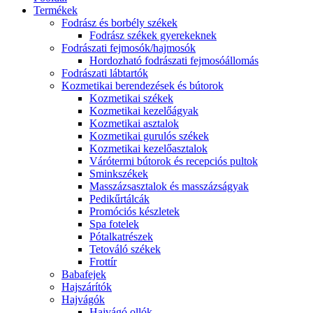
Termékek
Fodrász és borbély székek
Fodrász székek gyerekeknek
Fodrászati fejmosók/hajmosók
Hordozható fodrászati fejmosóállomás
Fodrászati lábtartók
Kozmetikai berendezések és bútorok
Kozmetikai székek
Kozmetikai kezelőágyak
Kozmetikai asztalok
Kozmetikai gurulós székek
Kozmetikai kezelőasztalok
Várótermi bútorok és recepciós pultok
Sminkszékek
Masszázsasztalok és masszázságyak
Pedikűrtálcák
Promóciós készletek
Spa fotelek
Pótalkatrészek
Tetováló székek
Frottír
Babafejek
Hajszárítók
Hajvágók
Hajvágó ollók