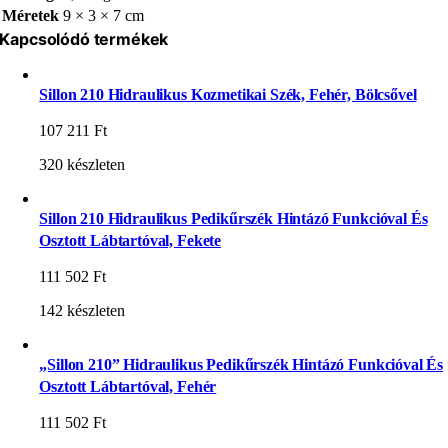
Méretek
9 × 3 × 7 cm
Kapcsolódó termékek
Sillon 210 Hidraulikus Kozmetikai Szék, Fehér, Bölcsővel
107 211
Ft
320 készleten
Sillon 210 Hidraulikus Pedikűrszék Hintázó Funkcióval És
Osztott Lábtartóval, Fekete
111 502
Ft
142 készleten
„Sillon 210” Hidraulikus Pedikűrszék Hintázó Funkcióval És
Osztott Lábtartóval, Fehér
111 502
Ft