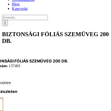
Blog
Kapcsolat
Keresés...
BIZTONSÁGI FÓLIÁS SZEMÜVEG 200
DB.
ONSÁGI FÓLIÁS SZEMÜVEG 200 DB.
zám:
137401
szleten
készleten
ONSÁGI
ÁS
MÜVEG