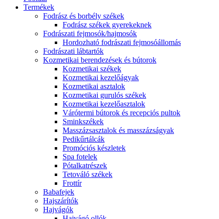
Termékek
Fodrász és borbély székek
Fodrász székek gyerekeknek
Fodrászati fejmosók/hajmosók
Hordozható fodrászati fejmosóállomás
Fodrászati lábtartók
Kozmetikai berendezések és bútorok
Kozmetikai székek
Kozmetikai kezelőágyak
Kozmetikai asztalok
Kozmetikai gurulós székek
Kozmetikai kezelőasztalok
Várótermi bútorok és recepciós pultok
Sminkszékek
Masszázsasztalok és masszázságyak
Pedikűrtálcák
Promóciós készletek
Spa fotelek
Pótalkatrészek
Tetováló székek
Frottír
Babafejek
Hajszárítók
Hajvágók
Hajvágó ollók