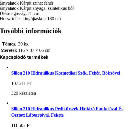
árnyalatok Kárpit színe: fehér
árnyalatok Kárpit anyaga: szintetikus bőr
Ülésmagasság: 75 cm
Hossz teljes kinyújtáskor: 180 cm
További információk
Tömeg
39 kg
Méretek
116 × 37 × 66 cm
Kapcsolódó termékek
Sillon 210 Hidraulikus Kozmetikai Szék, Fehér, Bölcsővel
107 211
Ft
320 készleten
Sillon 210 Hidraulikus Pedikűrszék Hintázó Funkcióval És
Osztott Lábtartóval, Fekete
111 502
Ft