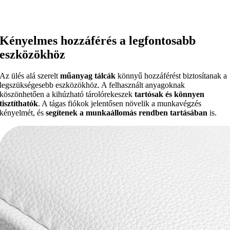
Kényelmes hozzáférés a legfontosabb
eszközökhöz
Az ülés alá szerelt
műanyag tálcák
könnyű hozzáférést biztosítanak a
legszükségesebb eszközökhöz. A felhasznált anyagoknak
köszönhetően a kihúzható tárolórekeszek
tartósak és könnyen
tisztíthatók
. A tágas fiókok jelentősen növelik a munkavégzés
kényelmét, és
segítenek a munkaállomás rendben tartásában
is.