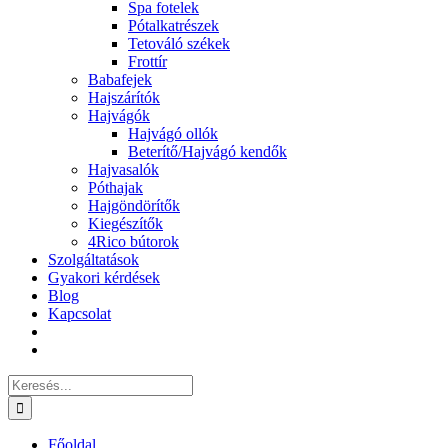
Spa fotelek
Pótalkatrészek
Tetováló székek
Frottír
Babafejek
Hajszárítók
Hajvágók
Hajvágó ollók
Beterítő/Hajvágó kendők
Hajvasalók
Póthajak
Hajgöndörítők
Kiegészítők
4Rico bútorok
Szolgáltatások
Gyakori kérdések
Blog
Kapcsolat
Keresés...
Főoldal