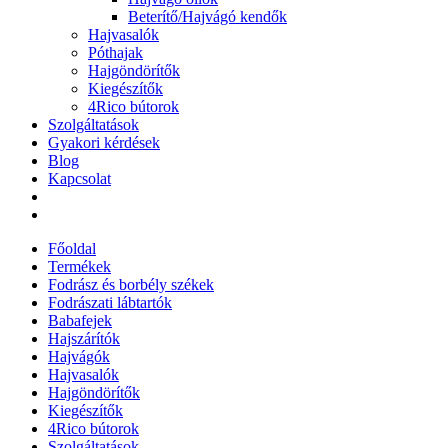
Beterítő/Hajvágó kendők
Hajvasalók
Póthajak
Hajgöndörítők
Kiegészítők
4Rico bútorok
Szolgáltatások
Gyakori kérdések
Blog
Kapcsolat
Főoldal
Termékek
Fodrász és borbély székek
Fodrászati lábtartók
Babafejek
Hajszárítók
Hajvágók
Hajvasalók
Hajgöndörítők
Kiegészítők
4Rico bútorok
Szolgáltatások