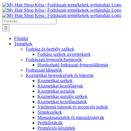
Kihagyás
Keresés...
Főoldal
Termékek
Fodrász és borbély székek
Fodrász székek gyerekeknek
Fodrászati fejmosók/hajmosók
Hordozható fodrászati fejmosóállomás
Fodrászati lábtartók
Kozmetikai berendezések és bútorok
Kozmetikai székek
Kozmetikai kezelőágyak
Kozmetikai asztalok
Kozmetikai gurulós székek
Kozmetikai kezelőasztalok
Várótermi bútorok és recepciós pultok
Sminkszékek
Masszázsasztalok és masszázságyak
Pedikűrtálcák
Promóciós készletek