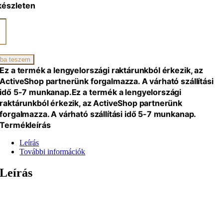
készleten
ikai
al,
ba teszem
Ez a termék a lengyelországi raktárunkból érkezik, az
iség
ActiveShop partnerünk forgalmazza. A várható szállítási
idő 5-7 munkanap.
Ez a termék a lengyelországi
raktárunkból érkezik, az ActiveShop partnerünk
forgalmazza. A várható szállítási idő 5-7 munkanap.
Termékleírás
Leírás
További információk
Leírás