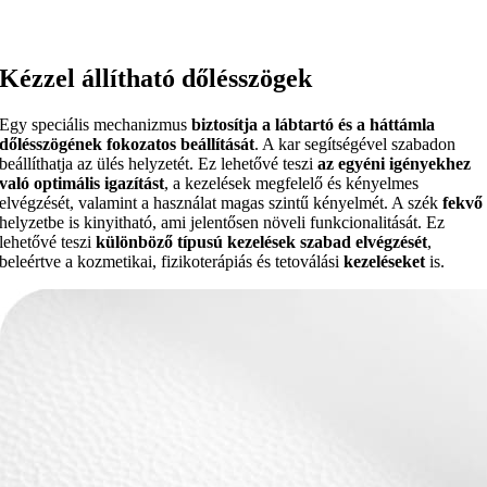
Kézzel állítható dőlésszögek
Egy speciális mechanizmus
biztosítja a lábtartó és a háttámla
dőlésszögének fokozatos beállítását
. A kar segítségével szabadon
beállíthatja az ülés helyzetét. Ez lehetővé teszi
az egyéni igényekhez
való optimális igazítást
, a kezelések megfelelő és kényelmes
elvégzését, valamint a használat magas szintű kényelmét. A szék
fekvő
helyzetbe is kinyitható, ami jelentősen növeli funkcionalitását. Ez
lehetővé teszi
különböző típusú kezelések szabad elvégzését
,
beleértve a kozmetikai, fizikoterápiás és tetoválási
kezeléseket
is.