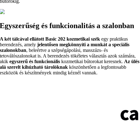
bútorokig.
Egyszerűség és funkcionalitás a szalonban
A két tálcával
ellátott Basic 202 kozmetikai szék
egy praktikus
berendezés, amely
jelentősen megkönnyíti a munkát a speciális
szalonokban
, beleértve a szépségápolási, masszázs- és
tetoválószalonokat is. A berendezés tökéletes választás azok számára,
akik
egyszerű és funkcionális
kozmetikai bútorokat keresnek.
Az ülés
alá szerelt kihúzható tárolóknak
köszönhetően a legfontosabb
eszközök és készítmények mindig kéznél vannak.