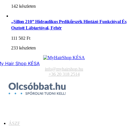
142 készleten
„Sillon 210” Hidraulikus Pedikűrszék Hintázó Funkcióval És
Osztott Lábtartóval, Fehér
111 502
Ft
233 készleten
y Hair Shop KÉSA
info@myhairshop.hu
+36 20 318 2514
ÁSZF