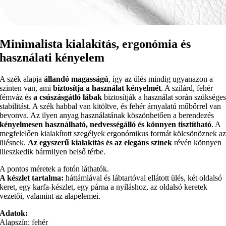
Minimalista kialakítás, ergonómia és
használati kényelem
A szék alapja
állandó magasságú
, így az ülés mindig ugyanazon a
szinten van, ami
biztosítja a használat kényelmét
. A szilárd, fehér
fémváz és
a csúszásgátló lábak
biztosítják a használat során szüksége
stabilitást. A szék habbal van kitöltve, és fehér árnyalatú műbőrrel van
bevonva. Az ilyen anyag használatának köszönhetően a berendezés
kényelmesen használható, nedvességálló és könnyen tisztítható
. A
megfelelően kialakított szegélyek ergonómikus formát kölcsönöznek a
ülésnek.
Az egyszerű kialakítás és az elegáns színek
révén könnyen
illeszkedik bármilyen belső térbe.
A pontos méretek a fotón láthatók.
A készlet tartalma:
háttámlával és lábtartóval ellátott ülés, két oldalsó
keret, egy karfa-készlet, egy párna a nyíláshoz, az oldalsó keretek
vezetői, valamint az alapelemei.
Adatok:
Alapszín: fehér