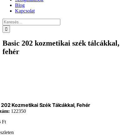
Blog
Kapcsolat
Keresés...
Basic 202 kozmetikai szék tálcákkal,
fehér
 202 Kozmetikai Szék Tálcákkal, Fehér
zám:
122350
6
Ft
szleten