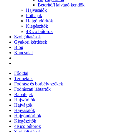
Beterítő/Hajvágó kendők
Hajvasalók
Póthajak
Hajgöndörítők
Kiegészítők
4Rico bútorok
Szolgáltatások
Gyakori kérdések
Blog
Kapcsolat
Főoldal
Termékek
Fodrász és borbély székek
Fodrászati lábtartók
Babafejek
Hajszárítók
Hajvágók
Hajvasalók
Hajgöndörítők
Kiegészítők
4Rico bútorok
Szolgáltatások