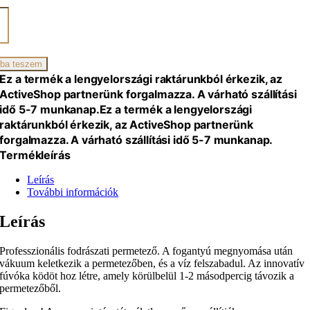
BER
Y
TE
iség
ba teszem
Ez a termék a lengyelországi raktárunkból érkezik, az
ActiveShop partnerünk forgalmazza. A várható szállítási
idő 5-7 munkanap.
Ez a termék a lengyelországi
raktárunkból érkezik, az ActiveShop partnerünk
forgalmazza. A várható szállítási idő 5-7 munkanap.
Termékleírás
Leírás
További információk
Leírás
Professzionális fodrászati permetező. A fogantyú megnyomása után
vákuum keletkezik a permetezőben, és a víz felszabadul. Az innovatív
fúvóka ködöt hoz létre, amely körülbelül 1-2 másodpercig távozik a
permetezőből.