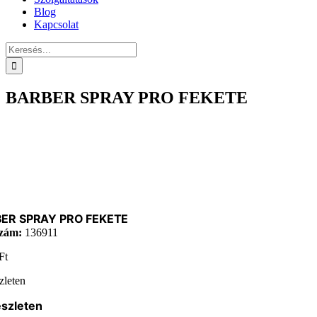
Blog
Kapcsolat
Keresés...
BARBER SPRAY PRO FEKETE
ER SPRAY PRO FEKETE
zám:
136911
Ft
zleten
észleten