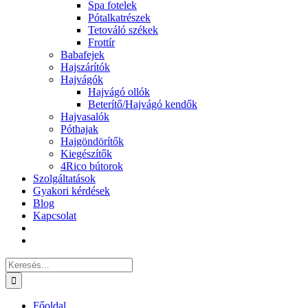
Spa fotelek
Pótalkatrészek
Tetováló székek
Frottír
Babafejek
Hajszárítók
Hajvágók
Hajvágó ollók
Beterítő/Hajvágó kendők
Hajvasalók
Póthajak
Hajgöndörítők
Kiegészítők
4Rico bútorok
Szolgáltatások
Gyakori kérdések
Blog
Kapcsolat
Keresés...
Főoldal