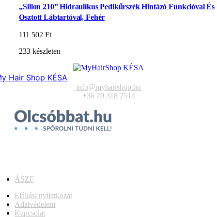
„Sillon 210” Hidraulikus Pedikűrszék Hintázó Funkcióval És
Osztott Lábtartóval, Fehér
111 502
Ft
233 készleten
y Hair Shop KÉSA
info@myhairshop.hu
+36 20 318 2514
ÁSZF
Elállási nyilatkozat
Adatvédelem
Kapcsolat