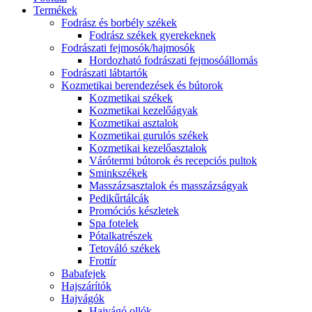
Termékek
Fodrász és borbély székek
Fodrász székek gyerekeknek
Fodrászati fejmosók/hajmosók
Hordozható fodrászati fejmosóállomás
Fodrászati lábtartók
Kozmetikai berendezések és bútorok
Kozmetikai székek
Kozmetikai kezelőágyak
Kozmetikai asztalok
Kozmetikai gurulós székek
Kozmetikai kezelőasztalok
Várótermi bútorok és recepciós pultok
Sminkszékek
Masszázsasztalok és masszázságyak
Pedikűrtálcák
Promóciós készletek
Spa fotelek
Pótalkatrészek
Tetováló székek
Frottír
Babafejek
Hajszárítók
Hajvágók
Hajvágó ollók