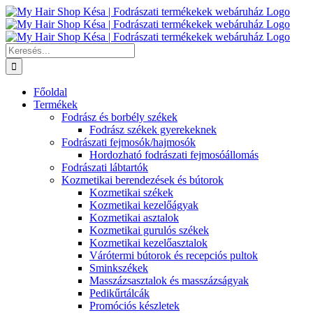
Kihagyás
Keresés...
Főoldal
Termékek
Fodrász és borbély székek
Fodrász székek gyerekeknek
Fodrászati fejmosók/hajmosók
Hordozható fodrászati fejmosóállomás
Fodrászati lábtartók
Kozmetikai berendezések és bútorok
Kozmetikai székek
Kozmetikai kezelőágyak
Kozmetikai asztalok
Kozmetikai gurulós székek
Kozmetikai kezelőasztalok
Várótermi bútorok és recepciós pultok
Sminkszékek
Masszázsasztalok és masszázságyak
Pedikűrtálcák
Promóciós készletek