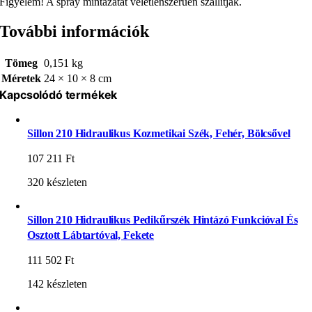
Figyelem! A spray mintázatát véletlenszerűen szállítják.
További információk
Tömeg
0,151 kg
Méretek
24 × 10 × 8 cm
Kapcsolódó termékek
Sillon 210 Hidraulikus Kozmetikai Szék, Fehér, Bölcsővel
107 211
Ft
320 készleten
Sillon 210 Hidraulikus Pedikűrszék Hintázó Funkcióval És
Osztott Lábtartóval, Fekete
111 502
Ft
142 készleten